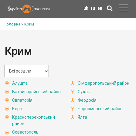
uk
ru
en
Головна
>
Крим
Крим
Алушта
Сімферопольський район
Бахчисарайський район
Судак
Євпаторія
Феодосія
Керч
Чорноморський район
Красноперекопський
Ялта
район
Севастополь