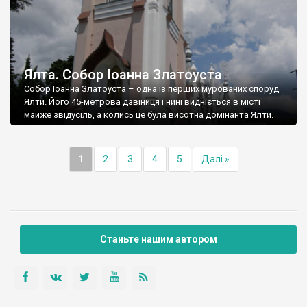
Ялта. Собор Іоанна Златоуста
Собор Іоанна Златоуста – одна із перших мурованих споруд
Ялти. Його 45-метрова дзвіниця і нині видніється в місті
майже звідусіль, а колись це була висотна домінанта Ялти.
1
2
3
4
5
Далі »
Станьте нашим автором