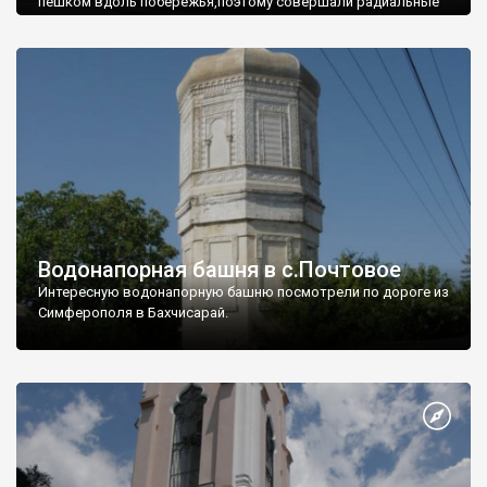
пешком вдоль побережья,поэтому совершали радиальные
вылазки из Оленевки.
Водонапорная башня в с.Почтовое
Интересную водонапорную башню посмотрели по дороге из
Симферополя в Бахчисарай.