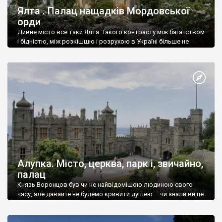
Ялта . Палац нащадків Мордовської
орди
Дивне місто все таки Ялта. Такого контрасту між багатством
і бідністю, між розкішшю і розрухою в Україні більше не
знайдеш.
Алупка. Місто, церква, парк і, звичайно,
палац
Князь Воронцов був чи не найвідомішою людиною свого
часу, але давайте не будемо кривити душею – чи знали ви це
прізвище до відвідин Алупки? Мабуть все таки ні.