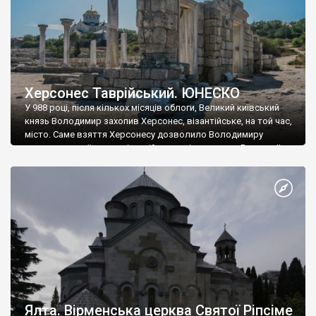
Херсонес Таврійський. ЮНЕСКО
У 988 році, після кількох місяців облоги, Великий київський
князь Володимир захопив Херсонес, візантійське, на той час,
місто. Саме взяття Херсонесу дозволило Володимиру
диктувати свої умови візантійському імператору Василю ІІ, та
одружитися з його дочкою Ганною. Цього ж року, в
Херсонесі Володимир-язичник, став Василем-християнином.
А потім було Хрещення Русі. На честь Херсонесу Таврійського
названо місто […]
Ялта. Вірменська церква Святої Ріпсіме