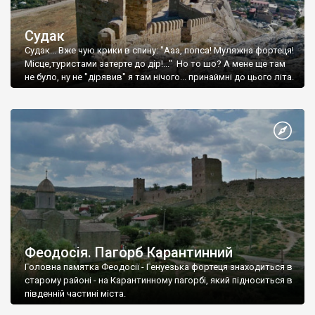
Судак
Судак... Вже чую крики в спину: "Ааа, попса! Муляжна фортеця!
Місце,туристами затерте до дір!..." Но то шо? А мене ще там
не було, ну не "дірявив" я там нічого... принаймні до цього літа.
Феодосія. Пагорб Карантинний
Головна памятка Феодосії - Генуезька фортеця знаходиться в
старому районі - на Карантинному пагорбі, який підноситься в
південній частині міста.