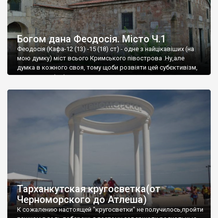
Богом дана Феодосія. Місто Ч.1
Феодосія (Кафа-12 (13) -15 (18) ст) - одне з найцікавіших (на
мою думку) міст всього Кримського півострова .Ну,але
думка в кожного своя, тому щоби розвіяти цей субєктивізм,
запрошую відвідати це
Тарханкутская кругосветка(от
Черноморского до Атлеша)
К сожалению настоящей "кругосветки" не получилось,пройти