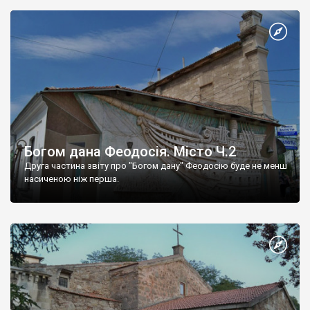
Богом дана Феодосія. Місто Ч.2
Друга частина звіту про "Богом дану" Феодосію буде не менш
насиченою ніж перша.