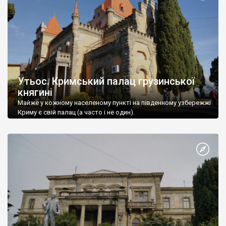
Утьос. Кримський палац грузинської
княгині
Майже у кожному населеному пункті на південному узбережжі
Криму є свій палац (а часто і не один).