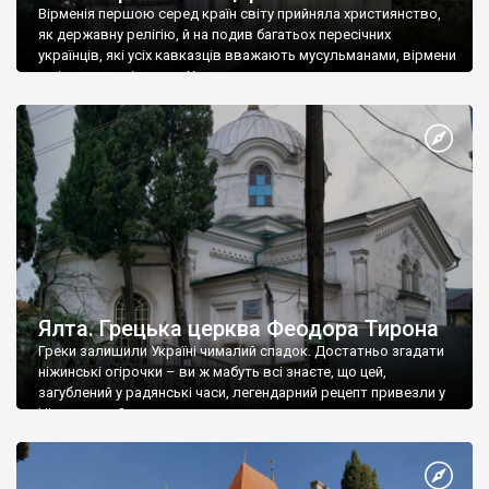
Вірменія першою серед країн світу прийняла християнство,
як державну релігію, й на подив багатьох пересічних
українців, які усіх кавказців вважають мусульманами, вірмени
є відданими вірянами Христа
Ялта. Грецька церква Феодора Тирона
Греки залишили Україні чималий спадок. Достатньо згадати
ніжинські огірочки – ви ж мабуть всі знаєте, що цей,
загублений у радянські часи, легендарний рецепт привезли у
Ніжин греки?