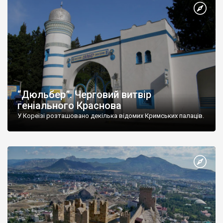
“Дюльбер”. Черговий витвір
геніального Краснова
У Кореїзі розташовано декілька відомих Кримських палаців.