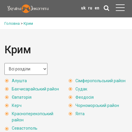
uk
ru
en
Головна
>
Крим
Крим
Алушта
Сімферопольський район
Бахчисарайський район
Судак
Євпаторія
Феодосія
Керч
Чорноморський район
Красноперекопський
Ялта
район
Севастополь