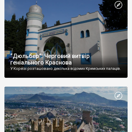
“Дюльбер”. Черговий витвір
геніального Краснова
У Кореїзі розташовано декілька відомих Кримських палаців.