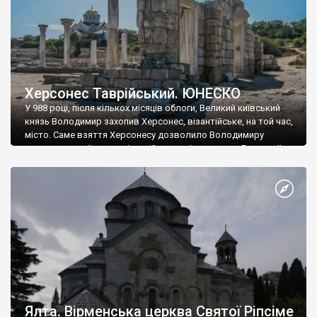
Херсонес Таврійський. ЮНЕСКО
У 988 році, після кількох місяців облоги, Великий київський
князь Володимир захопив Херсонес, візантійське, на той час,
місто. Саме взяття Херсонесу дозволило Володимиру
диктувати свої умови візантійському імператору Василю ІІ, та
одружитися з його дочкою Ганною. Цього ж року, в
Херсонесі Володимир-язичник, став Василем-християнином.
А потім було Хрещення Русі. На честь Херсонесу Таврійського
названо місто […]
Ялта. Вірменська церква Святої Ріпсіме