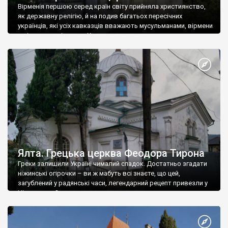
Вірменія першою серед країн світу прийняла християнство,
як державну релігію, й на подив багатьох пересічних
українців, які усіх кавказців вважають мусульманами, вірмени
є відданими вірянами Христа
Ялта. Грецька церква Феодора Тирона
Греки залишили Україні чималий спадок. Достатньо згадати
ніжинські огірочки – ви ж мабуть всі знаєте, що цей,
загублений у радянські часи, легендарний рецепт привезли у
Ніжин греки?