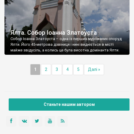
Ялта. Собор Іоанна Златоуста
Собор Іоанна Златоуста – одна із перших мурованих споруд
Ялти. Його 45-метрова дзвіниця і нині видніється в місті
майже звідусіль, а колись це була висотна домінанта Ялти.
1
2
3
4
5
Далі »
Станьте нашим автором