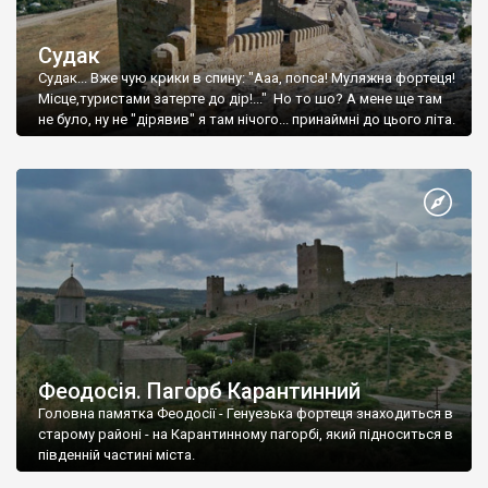
Судак
Судак... Вже чую крики в спину: "Ааа, попса! Муляжна фортеця!
Місце,туристами затерте до дір!..." Но то шо? А мене ще там
не було, ну не "дірявив" я там нічого... принаймні до цього літа.
Феодосія. Пагорб Карантинний
Головна памятка Феодосії - Генуезька фортеця знаходиться в
старому районі - на Карантинному пагорбі, який підноситься в
південній частині міста.