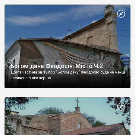
Богом дана Феодосія. Місто Ч.2
Друга частина звіту про "Богом дану" Феодосію буде не менш
насиченою ніж перша.