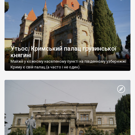
Утьос. Кримський палац грузинської
княгині
Майже у кожному населеному пункті на південному узбережжі
Криму є свій палац (а часто і не один).