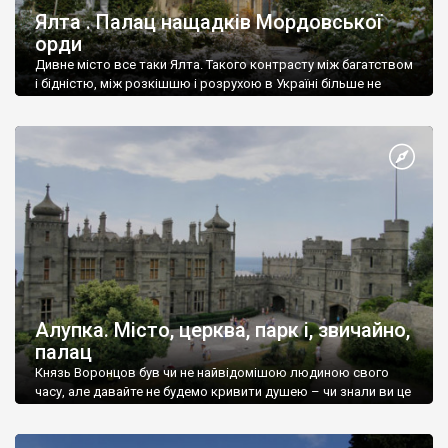
Ялта . Палац нащадків Мордовської
орди
Дивне місто все таки Ялта. Такого контрасту між багатством
і бідністю, між розкішшю і розрухою в Україні більше не
знайдеш.
Алупка. Місто, церква, парк і, звичайно,
палац
Князь Воронцов був чи не найвідомішою людиною свого
часу, але давайте не будемо кривити душею – чи знали ви це
прізвище до відвідин Алупки? Мабуть все таки ні.