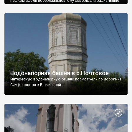
пешком вдоль побережья,поэтому совершали радиальные
вылазки из Оленевки.
Водонапорная башня в с.Почтовое
Интересную водонапорную башню посмотрели по дороге из
Симферополя в Бахчисарай.