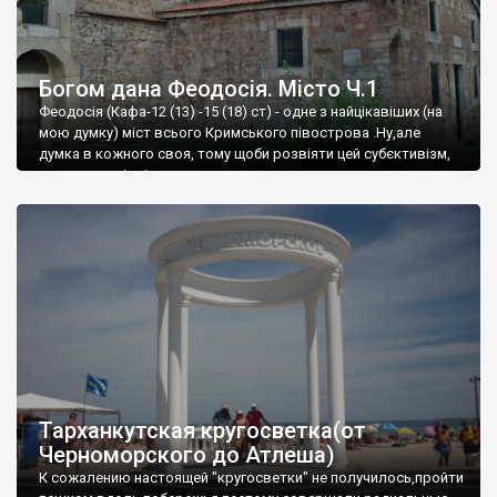
Богом дана Феодосія. Місто Ч.1
Феодосія (Кафа-12 (13) -15 (18) ст) - одне з найцікавіших (на
мою думку) міст всього Кримського півострова .Ну,але
думка в кожного своя, тому щоби розвіяти цей субєктивізм,
запрошую відвідати це
Тарханкутская кругосветка(от
Черноморского до Атлеша)
К сожалению настоящей "кругосветки" не получилось,пройти