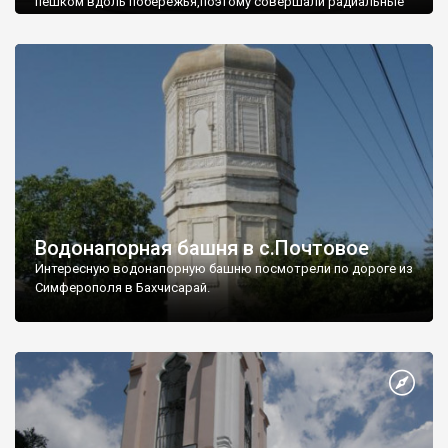
пешком вдоль побережья,поэтому совершали радиальные
вылазки из Оленевки.
Водонапорная башня в с.Почтовое
Интересную водонапорную башню посмотрели по дороге из
Симферополя в Бахчисарай.