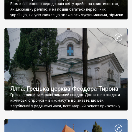
Вірменія першою серед країн світу прийняла християнство,
як державну релігію, й на подив багатьох пересічних
українців, які усіх кавказців вважають мусульманами, вірмени
є відданими вірянами Христа
Ялта. Грецька церква Феодора Тирона
Греки залишили Україні чималий спадок. Достатньо згадати
ніжинські огірочки – ви ж мабуть всі знаєте, що цей,
загублений у радянські часи, легендарний рецепт привезли у
Ніжин греки?