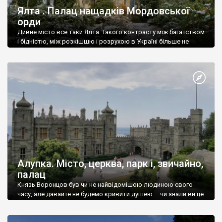
Ялта . Палац нащадків Мордовської
орди
Дивне місто все таки Ялта. Такого контрасту між багатством
і бідністю, між розкішшю і розрухою в Україні більше не
знайдеш.
Алупка. Місто, церква, парк і, звичайно,
палац
Князь Воронцов був чи не найвідомішою людиною свого
часу, але давайте не будемо кривити душею – чи знали ви це
прізвище до відвідин Алупки? Мабуть все таки ні.