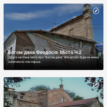
Богом дана Феодосія. Місто Ч.2
Друга частина звіту про "Богом дану" Феодосію буде не менш
насиченою ніж перша.