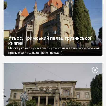
Утьос. Кримський палац грузинської
княгині
Майже у кожному населеному пункті на південному узбережжі
Криму є свій палац (а часто і не один).