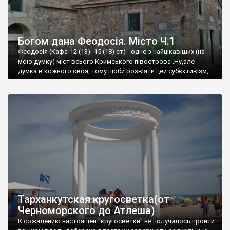
Богом дана Феодосія. Місто Ч.1
Феодосія (Кафа-12 (13) -15 (18) ст) - одне з найцікавіших (на
мою думку) міст всього Кримського півострова .Ну,але
думка в кожного своя, тому щоби розвіяти цей субєктивізм,
запрошую відвідати це
Тарханкутская кругосветка(от
Черноморского до Атлеша)
К сожалению настоящей "кругосветки" не получилось,пройти