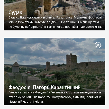
Судак
Судак... Вже чую крики в спину: "Ааа, попса! Муляжна фортеця!
Місце,туристами затерте до дір!..." Но то шо? А мене ще там
не було, ну не "дірявив" я там нічого... принаймні до цього літа.
Феодосія. Пагорб Карантинний
Головна памятка Феодосії - Генуезька фортеця знаходиться в
старому районі - на Карантинному пагорбі, який підноситься в
південній частині міста.