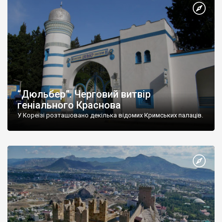
“Дюльбер”. Черговий витвір
геніального Краснова
У Кореїзі розташовано декілька відомих Кримських палаців.