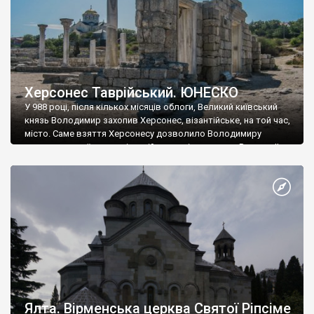
Херсонес Таврійський. ЮНЕСКО
У 988 році, після кількох місяців облоги, Великий київський
князь Володимир захопив Херсонес, візантійське, на той час,
місто. Саме взяття Херсонесу дозволило Володимиру
диктувати свої умови візантійському імператору Василю ІІ, та
одружитися з його дочкою Ганною. Цього ж року, в
Херсонесі Володимир-язичник, став Василем-християнином.
А потім було Хрещення Русі. На честь Херсонесу Таврійського
названо місто […]
Ялта. Вірменська церква Святої Ріпсіме