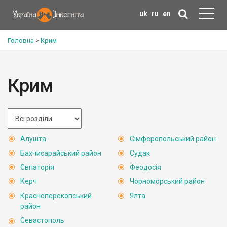
uk
ru
en
Головна
>
Крим
Крим
Алушта
Сімферопольський район
Бахчисарайський район
Судак
Євпаторія
Феодосія
Керч
Чорноморський район
Красноперекопський
Ялта
район
Севастополь