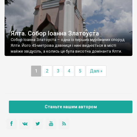
Ялта. Собор Іоанна Златоуста
Собор Іоанна Златоуста – одна із перших мурованих споруд
Ялти. Його 45-метрова дзвіниця і нині видніється в місті
майже звідусіль, а колись це була висотна домінанта Ялти.
1
2
3
4
5
Далі »
Станьте нашим автором