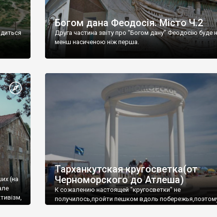
Богом дана Феодосія. Місто Ч.2
одиться
Друга частина звіту про "Богом дану" Феодосію буде 
менш насиченою ніж перша.
Тарханкутская кругосветка(от
Черноморского до Атлеша)
ших (на
але
К сожалению настоящей "кругосветки" не
тивізм,
получилось,пройти пешком вдоль побережья,поэтом
совершали радиальные вылазки из Оленевки.