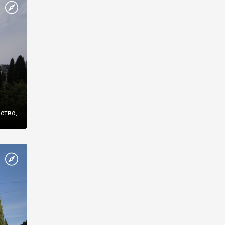
же
нство,