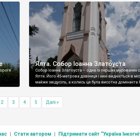
е
Ялта. Собор Іоанна Златоуста
ороге
Собор Іоанна Златоуста – одна із перших мурованих 
Ялти. Його 45-метрова дзвіниця і нині видніється в міс
майже звідусіль, а колись це була висотна домінанта 
2
3
4
5
Далі »
нас
Стати автором
Підтримати сайт “Україна Інкогні