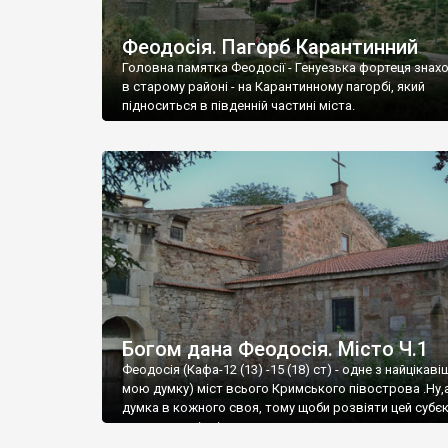
Феодосія. Пагорб Карантинний
Головна памятка Феодосії - Генуезька фортеця знах
в старому районі - на Карантинному пагорбі, який
підноситься в південній частині міста.
Богом дана Феодосія. Місто Ч.1
Феодосія (Кафа-12 (13) -15 (18) ст) - одне з найцікаві
мою думку) міст всього Кримського півострова .Ну,
думка в кожного своя, тому щоби розвіяти цей субєк
запрошую відвідати це