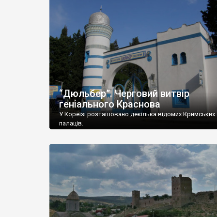
“Дюльбер”. Черговий витвір
геніального Краснова
У Кореїзі розташовано декілька відомих Кримських
палаців.