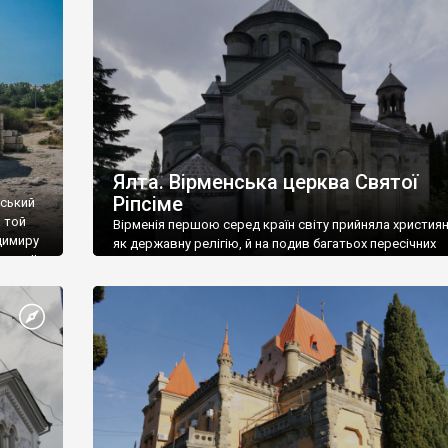
ефактів
називаються «повстяками» (postaki)…” “Вино. Крим
єкту
виробляє відмінне вино і його вдосталь: воно все ду
го».
легке біле і дуже […]
ти та
Ялта. Вірменська церква Святої
Ріпсіме
вський
 той
Вірменія першою серед країн світу прийняла христия
димиру
як державну релігію, й на подив багатьох пересічних
илю ІІ,
українців, які усіх кавказців вважають мусульманами,
 в
вірмени є відданими вірянами Христа