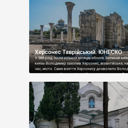
музею «Новгородський музей-заповідник» сотні арт
візантійської доби. Раритети викрадені з фондів об’
культурної спадщини ЮНЕСКО «Херсонеса Таврійсько
Офіційно – на виставку «Золото Візантії», але експер
влада в Україні вважають це лише […]
Херсонес Таврійський. ЮНЕСКО
У 988 році, після кількох місяців облоги, Великий киї
князь Володимир захопив Херсонес, візантійське, на
час, місто. Саме взяття Херсонесу дозволило Воло
диктувати свої умови візантійському імператору Вас
та одружитися з його дочкою Ганною. Цього ж року,
Херсонесі Володимир-язичник, став Василем-
християнином. А потім було Хрещення Русі. На честь
Херсонесу Таврійського названо місто […]