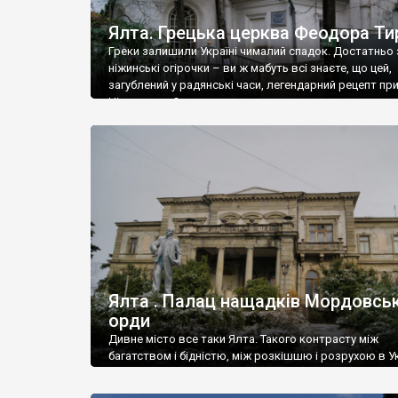
Ялта. Грецька церква Феодора Ти
Греки залишили Україні чималий спадок. Достатньо 
ніжинські огірочки – ви ж мабуть всі знаєте, що цей,
загублений у радянські часи, легендарний рецепт пр
Ніжин греки?
Ялта . Палац нащадків Мордовськ
орди
Дивне місто все таки Ялта. Такого контрасту між
багатством і бідністю, між розкішшю і розрухою в Ук
більше не знайдеш.