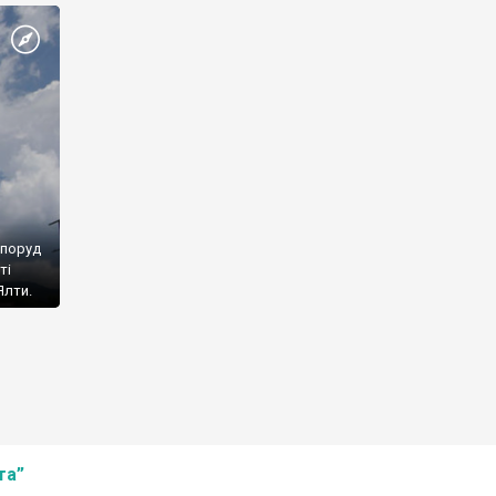
споруд
ті
Ялти.
та”