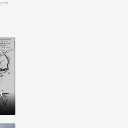
им та
ора і
є
го типу,
ей-
рний
ста:
 райони
від 2
I
і,
рукти,
 котрі