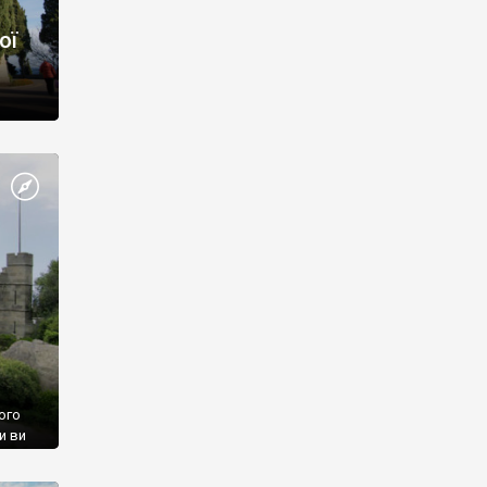
ої
ого
и ви