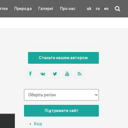
ятки
Природа
Галереї
Про нас
uk
ru
en
Станьте нашим автором
Підтримати сайт
Вхід