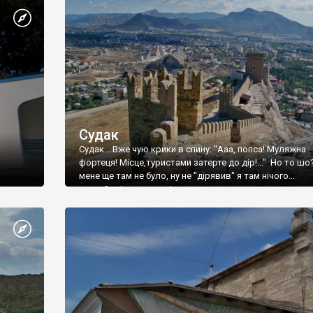
Судак
Судак... Вже чую крики в спину: "Ааа, попса! Муляжна
фортеця! Місце,туристами затерте до дір!..." Но то шо
мене ще там не було, ну не "дірявив" я там нічого...
принаймні до цього літа.