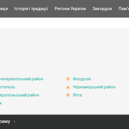
ниця
Історія і традиції
Регіони України
Закордон
Пам'
ноперекопський район
Феодосія
стополь
Чорноморський район
еропольський район
Ялта
к