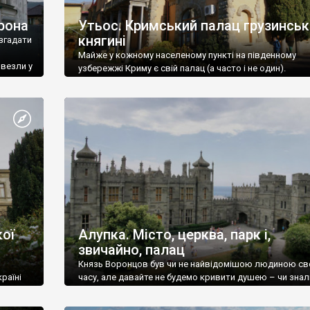
рона
Утьос. Кримський палац грузинськ
княгині
згадати
Майже у кожному населеному пункті на південному
ивезли у
узбережжі Криму є свій палац (а часто і не один).
ої
Алупка. Місто, церква, парк і,
звичайно, палац
Князь Воронцов був чи не найвідомішою людиною св
раїні
часу, але давайте не будемо кривити душею – чи знал
це прізвище до відвідин Алупки? Мабуть все таки ні.