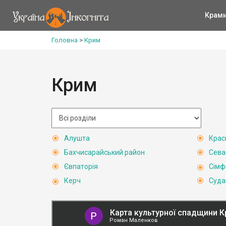
Крам
Головна
>
Крим
Крим
Алушта
Крас
Бахчисарайський район
Сева
Євпаторія
Сімф
Керч
Суда