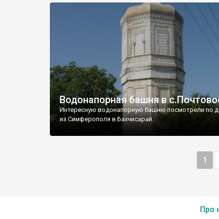
Водонапорная башня в с.Почтово
Интересную водонапорную башню посмотрели по д
из Симферополя в Бахчисарай.
1
Про 