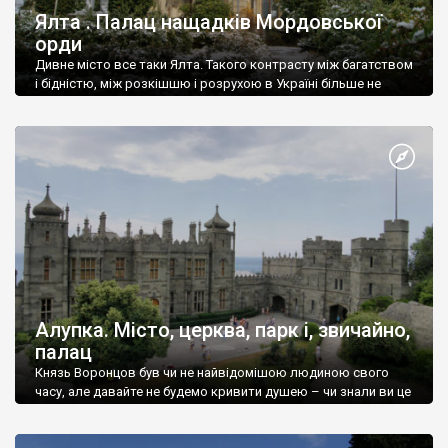
Ялта . Палац нащадків Мордовської
орди
Дивне місто все таки Ялта. Такого контрасту між багатством
і бідністю, між розкішшю і розрухою в Україні більше не
знайдеш.
Алупка. Місто, церква, парк і, звичайно,
палац
Князь Воронцов був чи не найвідомішою людиною свого
часу, але давайте не будемо кривити душею – чи знали ви це
прізвище до відвідин Алупки? Мабуть все таки ні.