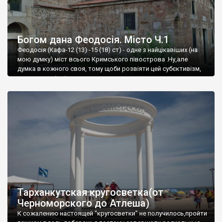
Богом дана Феодосія. Місто Ч.1
Феодосія (Кафа-12 (13) -15 (18) ст) - одне з найцікавіших (на
мою думку) міст всього Кримського півострова .Ну,але
думка в кожного своя, тому щоби розвіяти цей субєктивізм,
запрошую відвідати це
Тарханкутская кругосветка(от
Черноморского до Атлеша)
К сожалению настоящей "кругосветки" не получилось,пройти