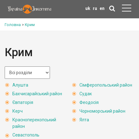
uk
ru
en
Головна
>
Крим
Крим
Алушта
Сімферопольський район
Бахчисарайський район
Судак
Євпаторія
Феодосія
Керч
Чорноморський район
Красноперекопський
Ялта
район
Севастополь