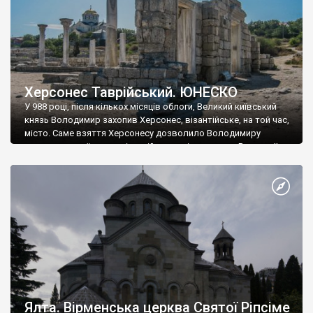
Херсонес Таврійський. ЮНЕСКО
У 988 році, після кількох місяців облоги, Великий київський
князь Володимир захопив Херсонес, візантійське, на той час,
місто. Саме взяття Херсонесу дозволило Володимиру
диктувати свої умови візантійському імператору Василю ІІ, та
одружитися з його дочкою Ганною. Цього ж року, в
Херсонесі Володимир-язичник, став Василем-християнином.
А потім було Хрещення Русі. На честь Херсонесу Таврійського
названо місто […]
Ялта. Вірменська церква Святої Ріпсіме