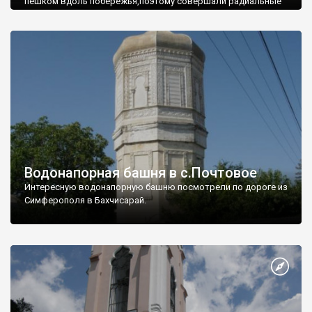
пешком вдоль побережья,поэтому совершали радиальные
вылазки из Оленевки.
Водонапорная башня в с.Почтовое
Интересную водонапорную башню посмотрели по дороге из
Симферополя в Бахчисарай.