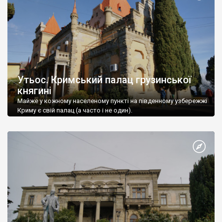
Утьос. Кримський палац грузинської
княгині
Майже у кожному населеному пункті на південному узбережжі
Криму є свій палац (а часто і не один).