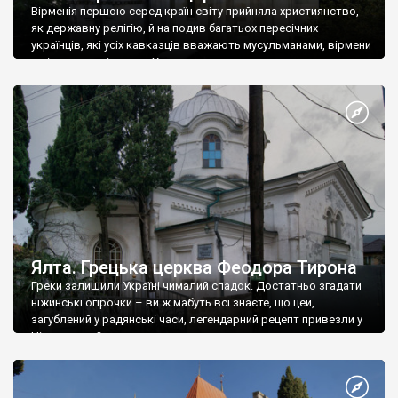
Вірменія першою серед країн світу прийняла християнство,
як державну релігію, й на подив багатьох пересічних
українців, які усіх кавказців вважають мусульманами, вірмени
є відданими вірянами Христа
Ялта. Грецька церква Феодора Тирона
Греки залишили Україні чималий спадок. Достатньо згадати
ніжинські огірочки – ви ж мабуть всі знаєте, що цей,
загублений у радянські часи, легендарний рецепт привезли у
Ніжин греки?