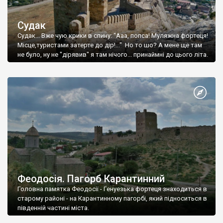
Судак
Судак... Вже чую крики в спину: "Ааа, попса! Муляжна фортеця!
Місце,туристами затерте до дір!..." Но то шо? А мене ще там
не було, ну не "дірявив" я там нічого... принаймні до цього літа.
Феодосія. Пагорб Карантинний
Головна памятка Феодосії - Генуезька фортеця знаходиться в
старому районі - на Карантинному пагорбі, який підноситься в
південній частині міста.