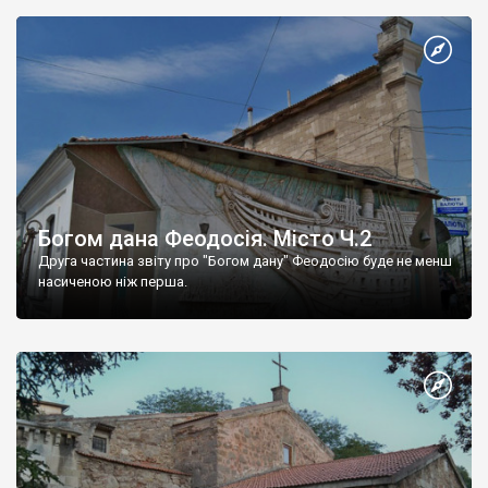
Богом дана Феодосія. Місто Ч.2
Друга частина звіту про "Богом дану" Феодосію буде не менш
насиченою ніж перша.