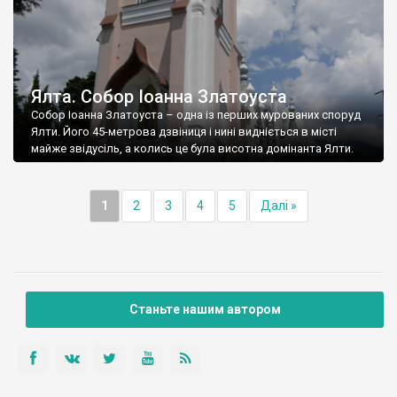
Ялта. Собор Іоанна Златоуста
Собор Іоанна Златоуста – одна із перших мурованих споруд
Ялти. Його 45-метрова дзвіниця і нині видніється в місті
майже звідусіль, а колись це була висотна домінанта Ялти.
1
2
3
4
5
Далі »
Станьте нашим автором