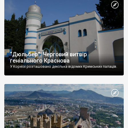
“Дюльбер”. Черговий витвір
геніального Краснова
У Кореїзі розташовано декілька відомих Кримських палаців.