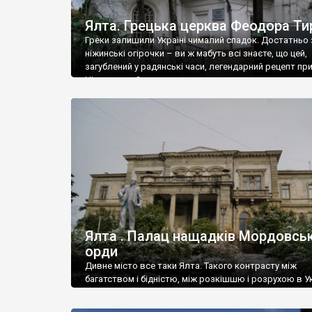
Ялта. Грецька церква Феодора Ти
Греки залишили Україні чималий спадок. Достатньо 
ніжинські огірочки – ви ж мабуть всі знаєте, що цей,
загублений у радянські часи, легендарний рецепт пр
Ніжин греки?
Ялта . Палац нащадків Мордовськ
орди
Дивне місто все таки Ялта. Такого контрасту між
багатством і бідністю, між розкішшю і розрухою в Ук
більше не знайдеш.