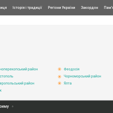
ниця
Історія і традиції
Регіони України
Закордон
Пам'
ноперекопський район
Феодосія
стополь
Чорноморський район
еропольський район
Ялта
к