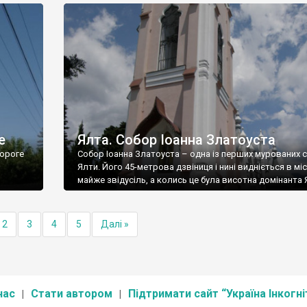
е
Ялта. Собор Іоанна Златоуста
ороге
Собор Іоанна Златоуста – одна із перших мурованих 
Ялти. Його 45-метрова дзвіниця і нині видніється в міс
майже звідусіль, а колись це була висотна домінанта 
2
3
4
5
Далі »
нас
Стати автором
Підтримати сайт “Україна Інкогні