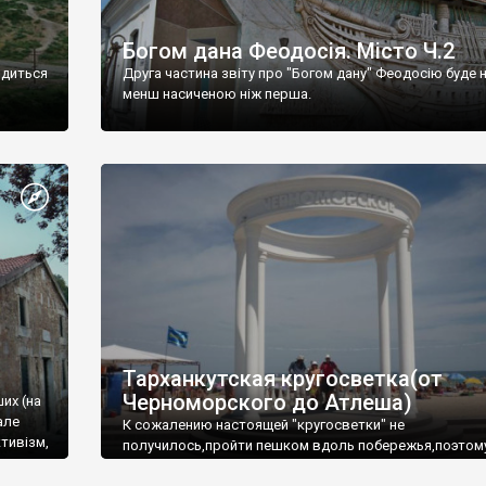
Богом дана Феодосія. Місто Ч.2
одиться
Друга частина звіту про "Богом дану" Феодосію буде 
менш насиченою ніж перша.
Тарханкутская кругосветка(от
Черноморского до Атлеша)
ших (на
але
К сожалению настоящей "кругосветки" не
тивізм,
получилось,пройти пешком вдоль побережья,поэтом
совершали радиальные вылазки из Оленевки.