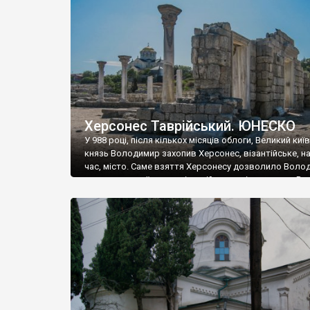
музею «Новгородський музей-заповідник» сотні арт
візантійської доби. Раритети викрадені з фондів об’
культурної спадщини ЮНЕСКО «Херсонеса Таврійсько
Офіційно – на виставку «Золото Візантії», але експер
влада в Україні вважають це лише […]
Херсонес Таврійський. ЮНЕСКО
У 988 році, після кількох місяців облоги, Великий киї
князь Володимир захопив Херсонес, візантійське, на
час, місто. Саме взяття Херсонесу дозволило Воло
диктувати свої умови візантійському імператору Вас
та одружитися з його дочкою Ганною. Цього ж року,
Херсонесі Володимир-язичник, став Василем-
християнином. А потім було Хрещення Русі. На честь
Херсонесу Таврійського названо місто […]