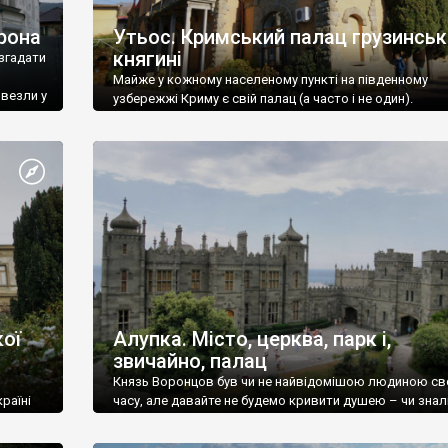
рона
Утьос. Кримський палац грузинськ
княгині
згадати
Майже у кожному населеному пункті на південному
ивезли у
узбережжі Криму є свій палац (а часто і не один).
ої
Алупка. Місто, церква, парк і,
звичайно, палац
Князь Воронцов був чи не найвідомішою людиною св
раїні
часу, але давайте не будемо кривити душею – чи знал
це прізвище до відвідин Алупки? Мабуть все таки ні.