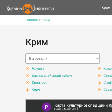
Крам
Головна
>
Крим
Крим
Алушта
Крас
Бахчисарайський район
Сева
Євпаторія
Сімф
Керч
Суда