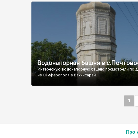
Водонапорная башня в с.Почтово
Интересную водонапорную башню посмотрели по д
из Симферополя в Бахчисарай.
1
Про 