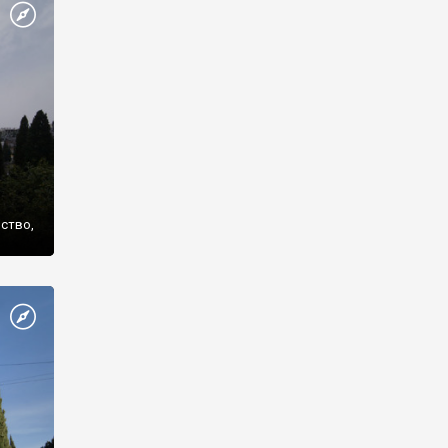
же
нство,