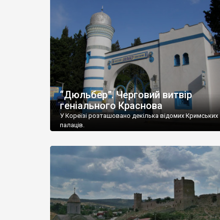
“Дюльбер”. Черговий витвір
геніального Краснова
У Кореїзі розташовано декілька відомих Кримських
палаців.