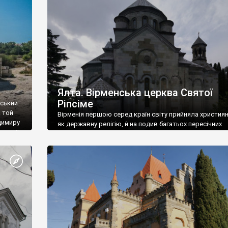
ефактів
називаються «повстяками» (postaki)…” “Вино. Крим
єкту
виробляє відмінне вино і його вдосталь: воно все ду
го».
легке біле і дуже […]
ти та
Ялта. Вірменська церква Святої
Ріпсіме
вський
 той
Вірменія першою серед країн світу прийняла христия
димиру
як державну релігію, й на подив багатьох пересічних
илю ІІ,
українців, які усіх кавказців вважають мусульманами,
 в
вірмени є відданими вірянами Христа