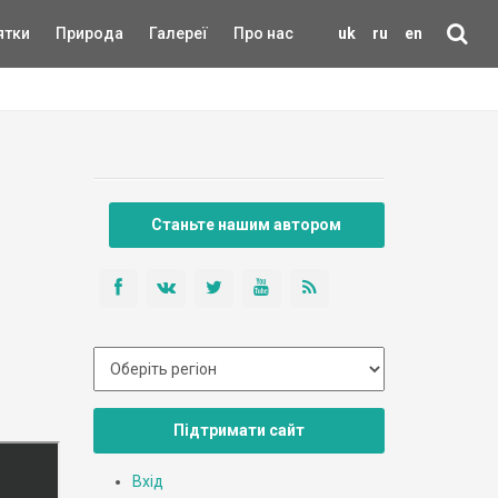
ятки
Природа
Галереї
Про нас
uk
ru
en
Станьте нашим автором
Підтримати сайт
Вхід