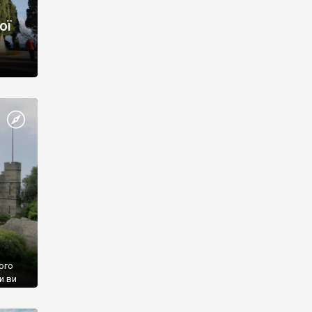
ої
ого
и ви