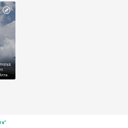
споруд
ті
Ялти.
та”