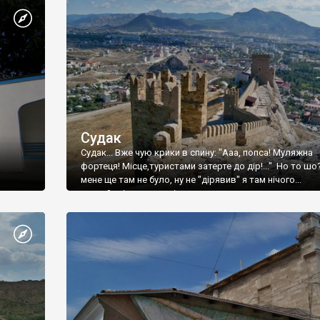
Судак
Судак... Вже чую крики в спину: "Ааа, попса! Муляжна
фортеця! Місце,туристами затерте до дір!..." Но то шо
мене ще там не було, ну не "дірявив" я там нічого...
принаймні до цього літа.