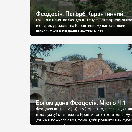
Феодосія. Пагорб Карантинний
Головна памятка Феодосії - Генуезька фортеця знах
в старому районі - на Карантинному пагорбі, який
підноситься в південній частині міста.
Богом дана Феодосія. Місто Ч.1
Феодосія (Кафа-12 (13) -15 (18) ст) - одне з найцікаві
мою думку) міст всього Кримського півострова .Ну,
думка в кожного своя, тому щоби розвіяти цей субєк
запрошую відвідати це