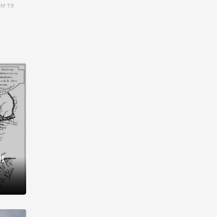
им та
ора і
є
го типу,
ей-
рний
ста:
 райони
від 2
I
і,
рукти,
 котрі