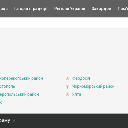
ниця
Історія і традиції
Регіони України
Закордон
Пам'
ноперекопський район
Феодосія
стополь
Чорноморський район
еропольський район
Ялта
к