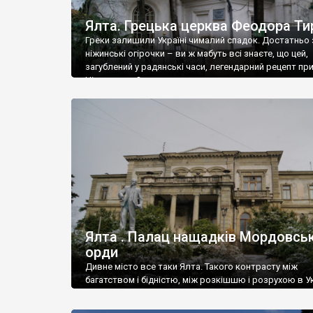
Ялта. Грецька церква Феодора Ти
Греки залишили Україні чималий спадок. Достатньо 
ніжинські огірочки – ви ж мабуть всі знаєте, що цей,
загублений у радянські часи, легендарний рецепт пр
Ніжин греки?
Ялта . Палац нащадків Мордовськ
орди
Дивне місто все таки Ялта. Такого контрасту між
багатством і бідністю, між розкішшю і розрухою в Ук
більше не знайдеш.