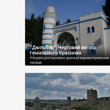
“Дюльбер”. Черговий витвір
геніального Краснова
У Кореїзі розташовано декілька відомих Кримських
палаців.