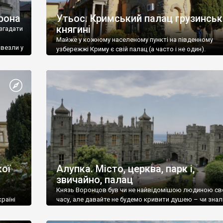
рона
Утьос. Кримський палац грузинськ
княгині
згадати
Майже у кожному населеному пункті на південному
ивезли у
узбережжі Криму є свій палац (а часто і не один).
ої
Алупка. Місто, церква, парк і,
звичайно, палац
Князь Воронцов був чи не найвідомішою людиною св
раїні
часу, але давайте не будемо кривити душею – чи знал
це прізвище до відвідин Алупки? Мабуть все таки ні.