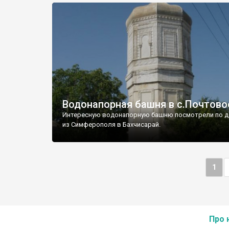
Водонапорная башня в с.Почтово
Интересную водонапорную башню посмотрели по д
из Симферополя в Бахчисарай.
1
Про 