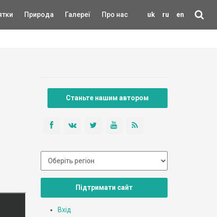
ятки
Природа
Галереї
Про нас
uk
ru
en
Станьте нашим автором
Підтримати сайт
Вхід