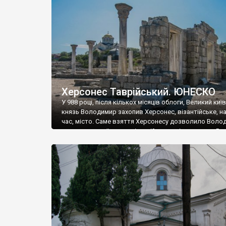
музею «Новгородський музей-заповідник» сотні арт
візантійської доби. Раритети викрадені з фондів об’
культурної спадщини ЮНЕСКО «Херсонеса Таврійсько
Офіційно – на виставку «Золото Візантії», але експер
влада в Україні вважають це лише […]
Херсонес Таврійський. ЮНЕСКО
У 988 році, після кількох місяців облоги, Великий киї
князь Володимир захопив Херсонес, візантійське, на
час, місто. Саме взяття Херсонесу дозволило Воло
диктувати свої умови візантійському імператору Вас
та одружитися з його дочкою Ганною. Цього ж року,
Херсонесі Володимир-язичник, став Василем-
християнином. А потім було Хрещення Русі. На честь
Херсонесу Таврійського названо місто […]