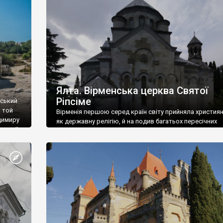
ефактів
називаються «повстяками» (postaki)…” “Вино. Крим
єкту
виробляє відмінне вино і його вдосталь: воно все ду
го».
легке біле і дуже […]
ти та
Ялта. Вірменська церква Святої
Ріпсіме
вський
 той
Вірменія першою серед країн світу прийняла христия
димиру
як державну релігію, й на подив багатьох пересічних
илю ІІ,
українців, які усіх кавказців вважають мусульманами,
 в
вірмени є відданими вірянами Христа