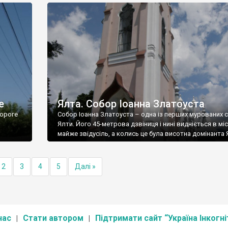
е
Ялта. Собор Іоанна Златоуста
ороге
Собор Іоанна Златоуста – одна із перших мурованих 
Ялти. Його 45-метрова дзвіниця і нині видніється в міс
майже звідусіль, а колись це була висотна домінанта 
2
3
4
5
Далі »
нас
Стати автором
Підтримати сайт “Україна Інкогні