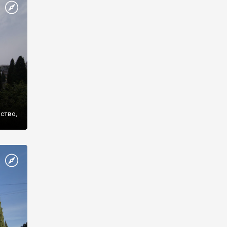
же
нство,