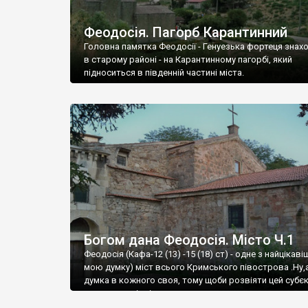
Феодосія. Пагорб Карантинний
Головна памятка Феодосії - Генуезька фортеця знах
в старому районі - на Карантинному пагорбі, який
підноситься в південній частині міста.
Богом дана Феодосія. Місто Ч.1
Феодосія (Кафа-12 (13) -15 (18) ст) - одне з найцікаві
мою думку) міст всього Кримського півострова .Ну,
думка в кожного своя, тому щоби розвіяти цей субєк
запрошую відвідати це