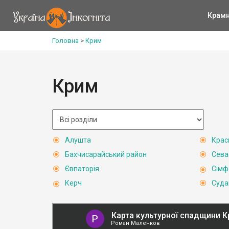
Крам
Головна
>
Крим
Крим
Алушта
Крас
Бахчисарайський район
Сева
Євпаторія
Сімф
Керч
Суда