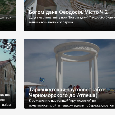
Богом дана Феодосія. Місто Ч.2
одиться
Друга частина звіту про "Богом дану" Феодосію буде 
менш насиченою ніж перша.
Тарханкутская кругосветка(от
Черноморского до Атлеша)
ших (на
але
К сожалению настоящей "кругосветки" не
тивізм,
получилось,пройти пешком вдоль побережья,поэтом
совершали радиальные вылазки из Оленевки.