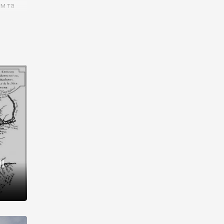
им та
ора і
є
го типу,
ей-
рний
ста:
 райони
від 2
I
і,
рукти,
 котрі