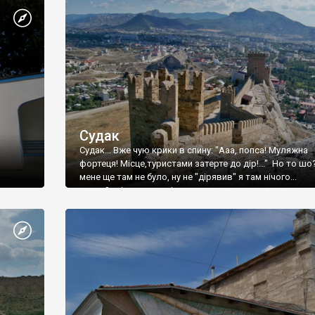
Судак
Судак... Вже чую крики в спину: "Ааа, попса! Муляжна
фортеця! Місце,туристами затерте до дір!..." Но то шо
мене ще там не було, ну не "дірявив" я там нічого...
принаймні до цього літа.