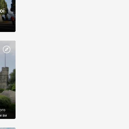
ої
ого
и ви