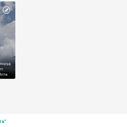
споруд
ті
Ялти.
та”