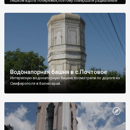
пешком вдоль побережья,поэтому совершали радиальные
вылазки из Оленевки.
Водонапорная башня в с.Почтовое
Интересную водонапорную башню посмотрели по дороге из
Симферополя в Бахчисарай.