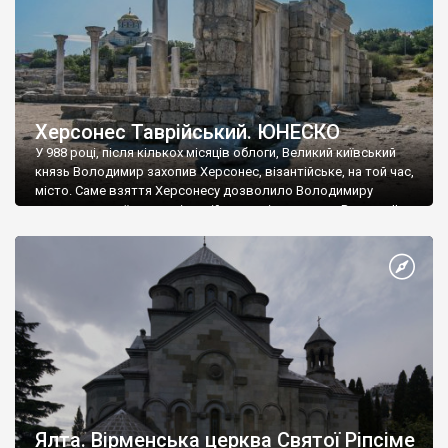
Херсонес Таврійський. ЮНЕСКО
У 988 році, після кількох місяців облоги, Великий київський
князь Володимир захопив Херсонес, візантійське, на той час,
місто. Саме взяття Херсонесу дозволило Володимиру
диктувати свої умови візантійському імператору Василю ІІ, та
одружитися з його дочкою Ганною. Цього ж року, в
Херсонесі Володимир-язичник, став Василем-християнином.
А потім було Хрещення Русі. На честь Херсонесу Таврійського
названо місто […]
Ялта. Вірменська церква Святої Ріпсіме