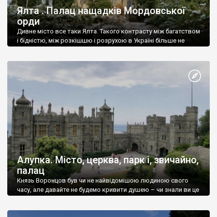
Ялта . Палац нащадків Мордовської
орди
Дивне місто все таки Ялта. Такого контрасту між багатством
і бідністю, між розкішшю і розрухою в Україні більше не
знайдеш.
Алупка. Місто, церква, парк і, звичайно,
палац
Князь Воронцов був чи не найвідомішою людиною свого
часу, але давайте не будемо кривити душею – чи знали ви це
прізвище до відвідин Алупки? Мабуть все таки ні.