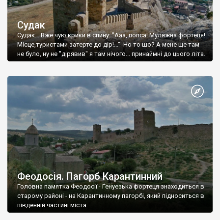
Судак
Судак... Вже чую крики в спину: "Ааа, попса! Муляжна фортеця!
Місце,туристами затерте до дір!..." Но то шо? А мене ще там
не було, ну не "дірявив" я там нічого... принаймні до цього літа.
Феодосія. Пагорб Карантинний
Головна памятка Феодосії - Генуезька фортеця знаходиться в
старому районі - на Карантинному пагорбі, який підноситься в
південній частині міста.