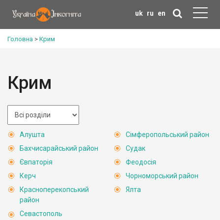
uk
ru
en
Головна
>
Крим
Крим
Алушта
Сімферопольський район
Бахчисарайський район
Судак
Євпаторія
Феодосія
Керч
Чорноморський район
Красноперекопський
Ялта
район
Севастополь