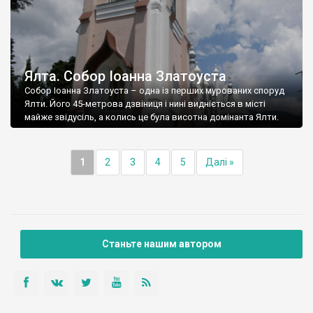
Ялта. Собор Іоанна Златоуста
Собор Іоанна Златоуста – одна із перших мурованих споруд
Ялти. Його 45-метрова дзвіниця і нині видніється в місті
майже звідусіль, а колись це була висотна домінанта Ялти.
1
2
3
4
5
Далі »
Станьте нашим автором