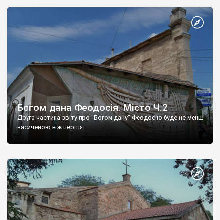
Богом дана Феодосія. Місто Ч.2
Друга частина звіту про "Богом дану" Феодосію буде не менш
насиченою ніж перша.