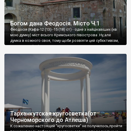
Богом дана Феодосія. Місто Ч.1
Феодосія (Кафа-12 (13) -15 (18) ст) - одне з найцікавіших (на
мою думку) міст всього Кримського півострова .Ну,але
думка в кожного своя, тому щоби розвіяти цей субєктивізм,
запрошую відвідати це
Тарханкутская кругосветка(от
Черноморского до Атлеша)
К сожалению настоящей "кругосветки" не получилось,пройти