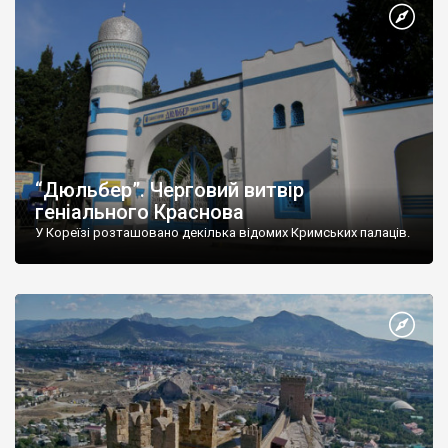
“Дюльбер”. Черговий витвір
геніального Краснова
У Кореїзі розташовано декілька відомих Кримських палаців.