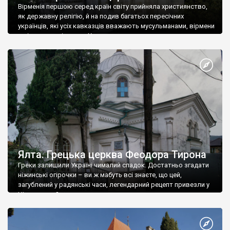
Вірменія першою серед країн світу прийняла християнство,
як державну релігію, й на подив багатьох пересічних
українців, які усіх кавказців вважають мусульманами, вірмени
є відданими вірянами Христа
Ялта. Грецька церква Феодора Тирона
Греки залишили Україні чималий спадок. Достатньо згадати
ніжинські огірочки – ви ж мабуть всі знаєте, що цей,
загублений у радянські часи, легендарний рецепт привезли у
Ніжин греки?