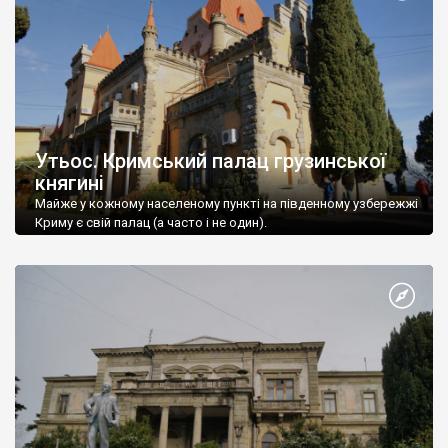
Утьос. Кримський палац грузинської
княгині
Майже у кожному населеному пункті на південному узбережжі
Криму є свій палац (а часто і не один).