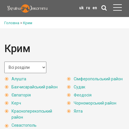
uk
ru
en
Головна
>
Крим
Крим
Алушта
Сімферопольський район
Бахчисарайський район
Судак
Євпаторія
Феодосія
Керч
Чорноморський район
Красноперекопський
Ялта
район
Севастополь