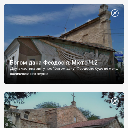
Богом дана Феодосія. Місто Ч.2
Друга частина звіту про "Богом дану" Феодосію буде не менш
насиченою ніж перша.