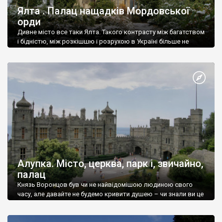
Ялта . Палац нащадків Мордовської
орди
Дивне місто все таки Ялта. Такого контрасту між багатством
і бідністю, між розкішшю і розрухою в Україні більше не
знайдеш.
Алупка. Місто, церква, парк і, звичайно,
палац
Князь Воронцов був чи не найвідомішою людиною свого
часу, але давайте не будемо кривити душею – чи знали ви це
прізвище до відвідин Алупки? Мабуть все таки ні.