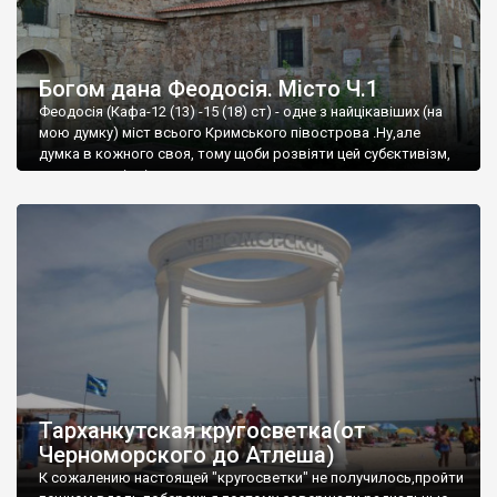
Богом дана Феодосія. Місто Ч.1
Феодосія (Кафа-12 (13) -15 (18) ст) - одне з найцікавіших (на
мою думку) міст всього Кримського півострова .Ну,але
думка в кожного своя, тому щоби розвіяти цей субєктивізм,
запрошую відвідати це
Тарханкутская кругосветка(от
Черноморского до Атлеша)
К сожалению настоящей "кругосветки" не получилось,пройти