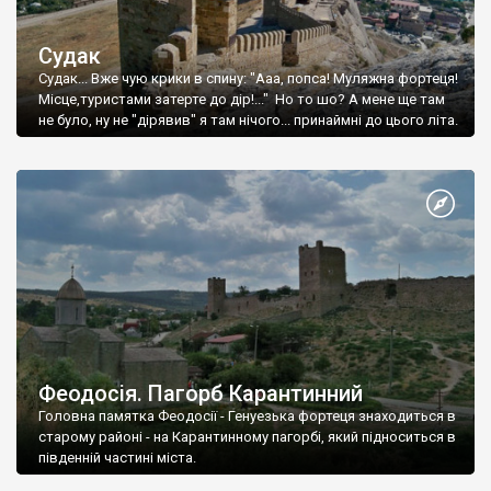
Судак
Судак... Вже чую крики в спину: "Ааа, попса! Муляжна фортеця!
Місце,туристами затерте до дір!..." Но то шо? А мене ще там
не було, ну не "дірявив" я там нічого... принаймні до цього літа.
Феодосія. Пагорб Карантинний
Головна памятка Феодосії - Генуезька фортеця знаходиться в
старому районі - на Карантинному пагорбі, який підноситься в
південній частині міста.