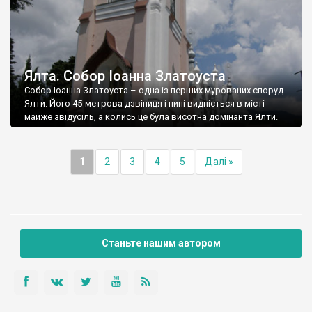
Ялта. Собор Іоанна Златоуста
Собор Іоанна Златоуста – одна із перших мурованих споруд
Ялти. Його 45-метрова дзвіниця і нині видніється в місті
майже звідусіль, а колись це була висотна домінанта Ялти.
1
2
3
4
5
Далі »
Станьте нашим автором