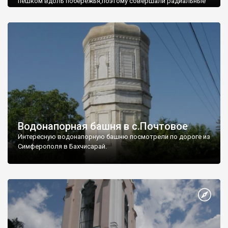
пешком вдоль побережья,поэтому совершали радиальные
вылазки из Оленевки.
Водонапорная башня в с.Почтовое
Интересную водонапорную башню посмотрели по дороге из
Симферополя в Бахчисарай.