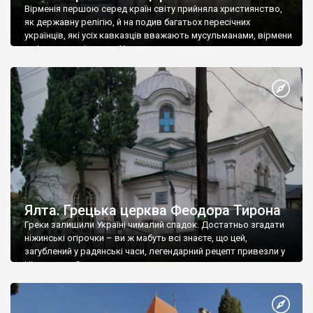
Вірменія першою серед країн світу прийняла християнство,
як державну релігію, й на подив багатьох пересічних
українців, які усіх кавказців вважають мусульманами, вірмени
є відданими вірянами Христа
Ялта. Грецька церква Феодора Тирона
Греки залишили Україні чималий спадок. Достатньо згадати
ніжинські огірочки – ви ж мабуть всі знаєте, що цей,
загублений у радянські часи, легендарний рецепт привезли у
Ніжин греки?