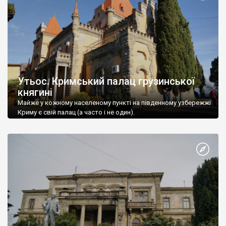
Утьос. Кримський палац грузинської
княгині
Майже у кожному населеному пункті на південному узбережжі
Криму є свій палац (а часто і не один).