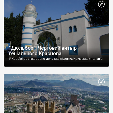
“Дюльбер”. Черговий витвір
геніального Краснова
У Кореїзі розташовано декілька відомих Кримських палаців.