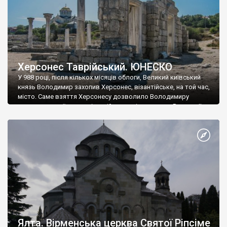
Херсонес Таврійський. ЮНЕСКО
У 988 році, після кількох місяців облоги, Великий київський
князь Володимир захопив Херсонес, візантійське, на той час,
місто. Саме взяття Херсонесу дозволило Володимиру
диктувати свої умови візантійському імператору Василю ІІ, та
одружитися з його дочкою Ганною. Цього ж року, в
Херсонесі Володимир-язичник, став Василем-християнином.
А потім було Хрещення Русі. На честь Херсонесу Таврійського
названо місто […]
Ялта. Вірменська церква Святої Ріпсіме