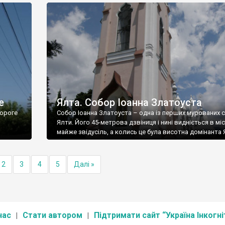
е
Ялта. Собор Іоанна Златоуста
ороге
Собор Іоанна Златоуста – одна із перших мурованих 
Ялти. Його 45-метрова дзвіниця і нині видніється в міс
майже звідусіль, а колись це була висотна домінанта 
2
3
4
5
Далі »
нас
Стати автором
Підтримати сайт “Україна Інкогні