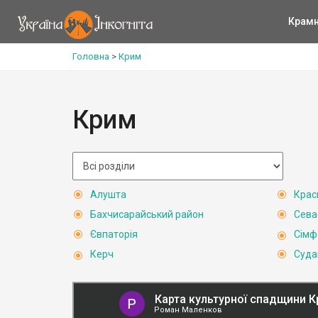
Крам
Головна
>
Крим
Крим
Алушта
Крас
Бахчисарайський район
Сева
Євпаторія
Сімф
Керч
Суда