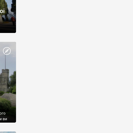
ої
ого
и ви