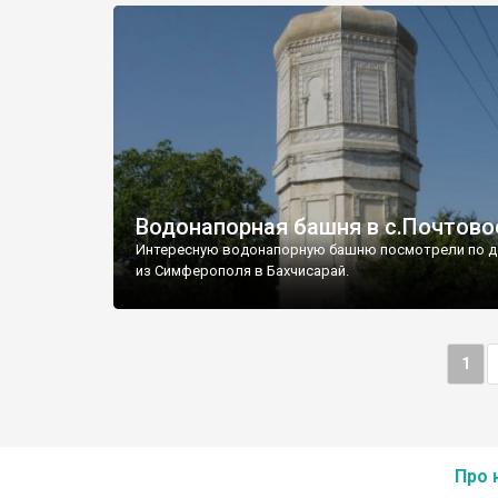
Водонапорная башня в с.Почтово
Интересную водонапорную башню посмотрели по д
из Симферополя в Бахчисарай.
1
Про 