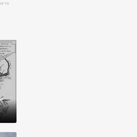
им та
ора і
є
го типу,
ей-
рний
ста:
 райони
від 2
I
і,
рукти,
 котрі