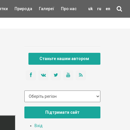
ятки
Природа
Галереї
Про нас
uk
ru
en
Станьте нашим автором
Підтримати сайт
Вхід