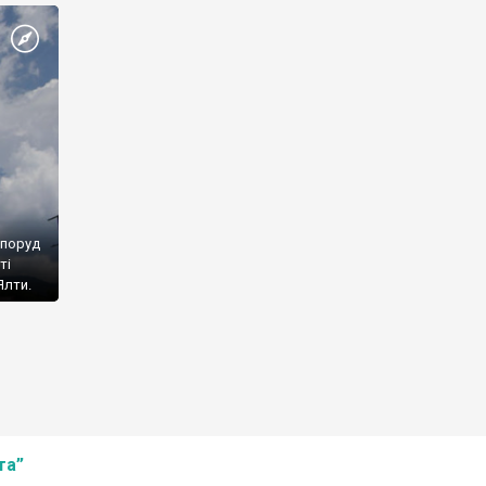
споруд
ті
Ялти.
та”