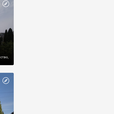
же
нство,