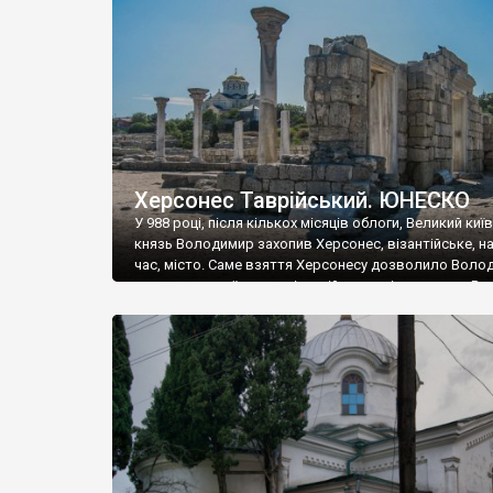
музею «Новгородський музей-заповідник» сотні арт
візантійської доби. Раритети викрадені з фондів об’
культурної спадщини ЮНЕСКО «Херсонеса Таврійсько
Офіційно – на виставку «Золото Візантії», але експер
влада в Україні вважають це лише […]
Херсонес Таврійський. ЮНЕСКО
У 988 році, після кількох місяців облоги, Великий киї
князь Володимир захопив Херсонес, візантійське, на
час, місто. Саме взяття Херсонесу дозволило Воло
диктувати свої умови візантійському імператору Вас
та одружитися з його дочкою Ганною. Цього ж року,
Херсонесі Володимир-язичник, став Василем-
християнином. А потім було Хрещення Русі. На честь
Херсонесу Таврійського названо місто […]