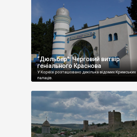
“Дюльбер”. Черговий витвір
геніального Краснова
У Кореїзі розташовано декілька відомих Кримських
палаців.