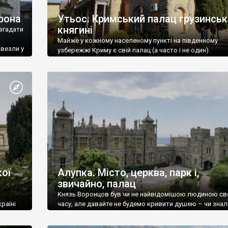
рона
Утьос. Кримський палац грузинськ
княгині
згадати
Майже у кожному населеному пункті на південному
ивезли у
узбережжі Криму є свій палац (а часто і не один).
ої
Алупка. Місто, церква, парк і,
звичайно, палац
Князь Воронцов був чи не найвідомішою людиною св
раїні
часу, але давайте не будемо кривити душею – чи знал
це прізвище до відвідин Алупки? Мабуть все таки ні.