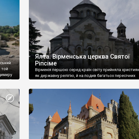
ефактів
називаються «повстяками» (postaki)…” “Вино. Крим
єкту
виробляє відмінне вино і його вдосталь: воно все ду
го».
легке біле і дуже […]
ти та
Ялта. Вірменська церква Святої
Ріпсіме
вський
 той
Вірменія першою серед країн світу прийняла христия
димиру
як державну релігію, й на подив багатьох пересічних
илю ІІ,
українців, які усіх кавказців вважають мусульманами,
 в
вірмени є відданими вірянами Христа