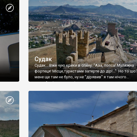
Судак
Судак... Вже чую крики в спину: "Ааа, попса! Муляжна
фортеця! Місце,туристами затерте до дір!..." Но то шо
мене ще там не було, ну не "дірявив" я там нічого...
принаймні до цього літа.