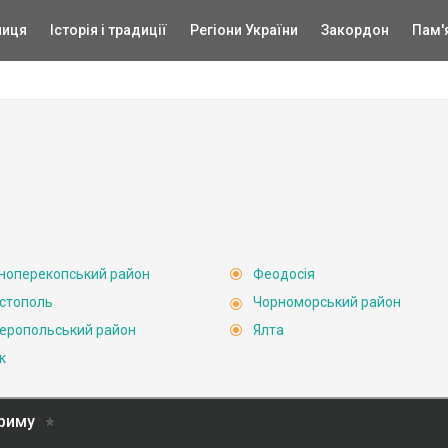
ниця
Історія і традиції
Регіони України
Закордон
Пам'
ноперекопський район
Феодосія
стополь
Чорноморський район
еропольський район
Ялта
к