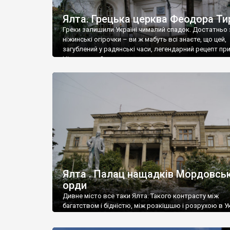
Ялта. Грецька церква Феодора Ти
Греки залишили Україні чималий спадок. Достатньо 
ніжинські огірочки – ви ж мабуть всі знаєте, що цей,
загублений у радянські часи, легендарний рецепт пр
Ніжин греки?
Ялта . Палац нащадків Мордовськ
орди
Дивне місто все таки Ялта. Такого контрасту між
багатством і бідністю, між розкішшю і розрухою в Ук
більше не знайдеш.