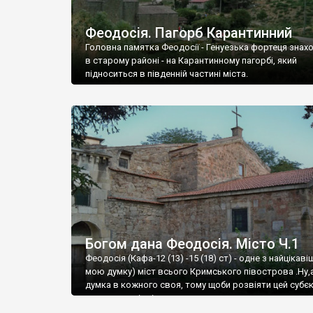
Феодосія. Пагорб Карантинний
Головна памятка Феодосії - Генуезька фортеця знах
в старому районі - на Карантинному пагорбі, який
підноситься в південній частині міста.
Богом дана Феодосія. Місто Ч.1
Феодосія (Кафа-12 (13) -15 (18) ст) - одне з найцікаві
мою думку) міст всього Кримського півострова .Ну,
думка в кожного своя, тому щоби розвіяти цей субєк
запрошую відвідати це