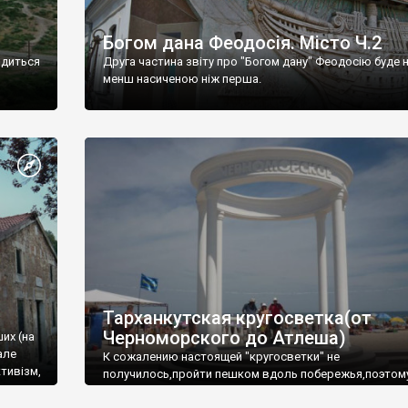
Богом дана Феодосія. Місто Ч.2
одиться
Друга частина звіту про "Богом дану" Феодосію буде 
менш насиченою ніж перша.
Тарханкутская кругосветка(от
Черноморского до Атлеша)
ших (на
але
К сожалению настоящей "кругосветки" не
тивізм,
получилось,пройти пешком вдоль побережья,поэтом
совершали радиальные вылазки из Оленевки.