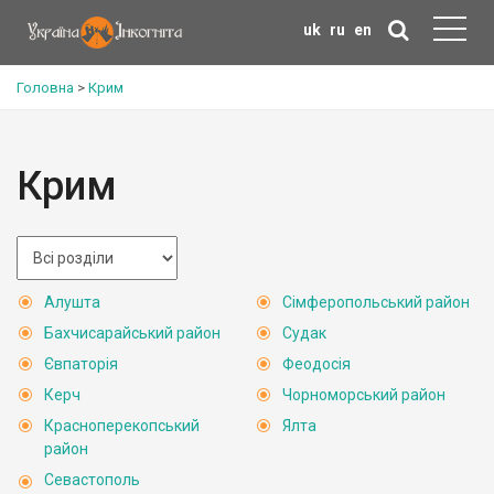
uk
ru
en
Головна
>
Крим
Крим
Алушта
Сімферопольський район
Бахчисарайський район
Судак
Євпаторія
Феодосія
Керч
Чорноморський район
Красноперекопський
Ялта
район
Севастополь