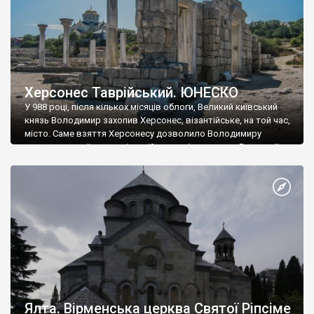
Херсонес Таврійський. ЮНЕСКО
У 988 році, після кількох місяців облоги, Великий київський
князь Володимир захопив Херсонес, візантійське, на той час,
місто. Саме взяття Херсонесу дозволило Володимиру
диктувати свої умови візантійському імператору Василю ІІ, та
одружитися з його дочкою Ганною. Цього ж року, в
Херсонесі Володимир-язичник, став Василем-християнином.
А потім було Хрещення Русі. На честь Херсонесу Таврійського
названо місто […]
Ялта. Вірменська церква Святої Ріпсіме