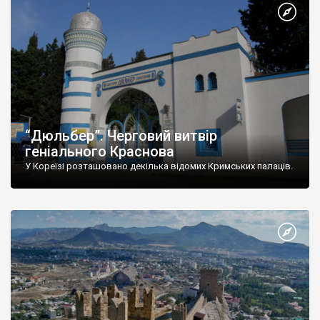
“Дюльбер”. Черговий витвір
геніального Краснова
У Кореїзі розташовано декілька відомих Кримських палаців.