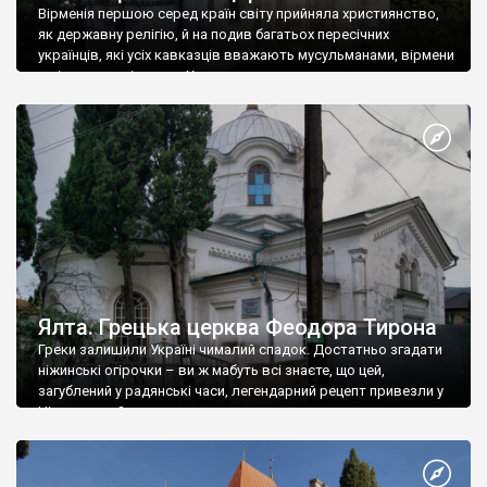
Вірменія першою серед країн світу прийняла християнство,
як державну релігію, й на подив багатьох пересічних
українців, які усіх кавказців вважають мусульманами, вірмени
є відданими вірянами Христа
Ялта. Грецька церква Феодора Тирона
Греки залишили Україні чималий спадок. Достатньо згадати
ніжинські огірочки – ви ж мабуть всі знаєте, що цей,
загублений у радянські часи, легендарний рецепт привезли у
Ніжин греки?