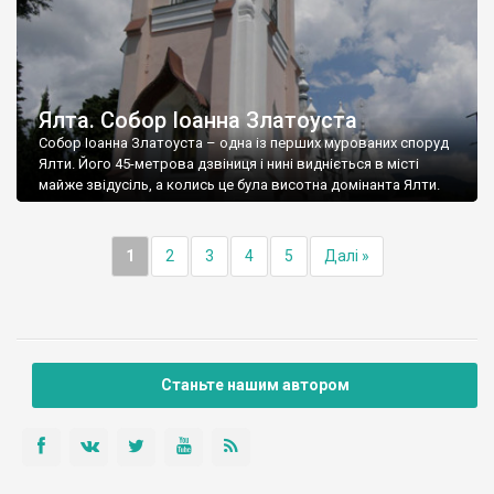
Ялта. Собор Іоанна Златоуста
Собор Іоанна Златоуста – одна із перших мурованих споруд
Ялти. Його 45-метрова дзвіниця і нині видніється в місті
майже звідусіль, а колись це була висотна домінанта Ялти.
1
2
3
4
5
Далі »
Станьте нашим автором