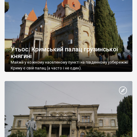
Утьос. Кримський палац грузинської
княгині
Майже у кожному населеному пункті на південному узбережжі
Криму є свій палац (а часто і не один).