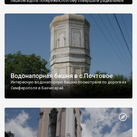
пешком вдоль побережья,поэтому совершали радиальные
вылазки из Оленевки.
Водонапорная башня в с.Почтовое
Интересную водонапорную башню посмотрели по дороге из
Симферополя в Бахчисарай.