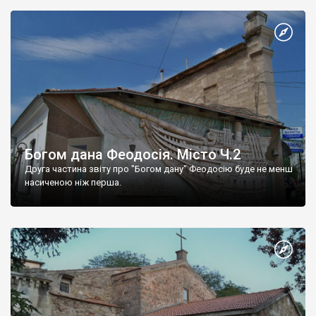
Богом дана Феодосія. Місто Ч.2
Друга частина звіту про "Богом дану" Феодосію буде не менш
насиченою ніж перша.