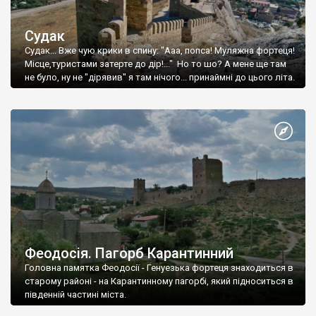
Судак
Судак... Вже чую крики в спину: "Ааа, попса! Муляжна фортеця!
Місце,туристами затерте до дір!..." Но то шо? А мене ще там
не було, ну не "дірявив" я там нічого... принаймні до цього літа.
Феодосія. Пагорб Карантинний
Головна памятка Феодосії - Генуезька фортеця знаходиться в
старому районі - на Карантинному пагорбі, який підноситься в
південній частині міста.