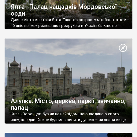
Ялта . Палац нащадків Мордовської
орди
Дивне місто все таки Ялта. Такого контрасту між багатством
і бідністю, між розкішшю і розрухою в Україні більше не
знайдеш.
Алупка. Місто, церква, парк і, звичайно,
палац
Князь Воронцов був чи не найвідомішою людиною свого
часу, але давайте не будемо кривити душею – чи знали ви це
прізвище до відвідин Алупки? Мабуть все таки ні.