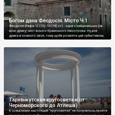
Богом дана Феодосія. Місто Ч.1
Феодосія (Кафа-12 (13) -15 (18) ст) - одне з найцікавіших (на
мою думку) міст всього Кримського півострова .Ну,але
думка в кожного своя, тому щоби розвіяти цей субєктивізм,
запрошую відвідати це
Тарханкутская кругосветка(от
Черноморского до Атлеша)
К сожалению настоящей "кругосветки" не получилось,пройти