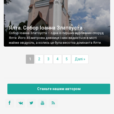
Ялта. Собор Іоанна Златоуста
Собор Іоанна Златоуста – одна із перших мурованих споруд
Ялти. Його 45-метрова дзвіниця і нині видніється в місті
майже звідусіль, а колись це була висотна домінанта Ялти.
1
2
3
4
5
Далі »
Станьте нашим автором