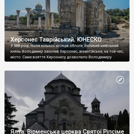
Херсонес Таврійський. ЮНЕСКО
У 988 році, після кількох місяців облоги, Великий київський
князь Володимир захопив Херсонес, візантійське, на той час,
місто. Саме взяття Херсонесу дозволило Володимиру
диктувати свої умови візантійському імператору Василю ІІ, та
одружитися з його дочкою Ганною. Цього ж року, в
Херсонесі Володимир-язичник, став Василем-християнином.
А потім було Хрещення Русі. На честь Херсонесу Таврійського
названо місто […]
Ялта. Вірменська церква Святої Ріпсіме