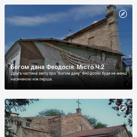
Богом дана Феодосія. Місто Ч.2
Друга частина звіту про "Богом дану" Феодосію буде не менш
насиченою ніж перша.