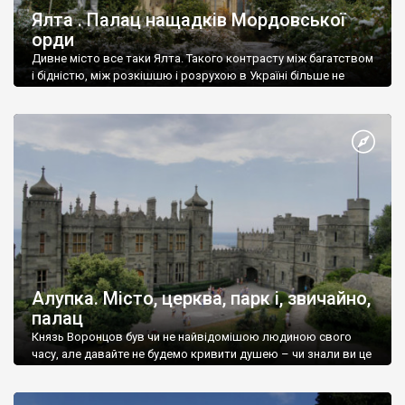
Ялта . Палац нащадків Мордовської
орди
Дивне місто все таки Ялта. Такого контрасту між багатством
і бідністю, між розкішшю і розрухою в Україні більше не
знайдеш.
Алупка. Місто, церква, парк і, звичайно,
палац
Князь Воронцов був чи не найвідомішою людиною свого
часу, але давайте не будемо кривити душею – чи знали ви це
прізвище до відвідин Алупки? Мабуть все таки ні.