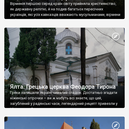
Вірменія першою серед країн світу прийняла християнство,
як державну релігію, й на подив багатьох пересічних
українців, які усіх кавказців вважають мусульманами, вірмени
є відданими вірянами Христа
Ялта. Грецька церква Феодора Тирона
Греки залишили Україні чималий спадок. Достатньо згадати
ніжинські огірочки – ви ж мабуть всі знаєте, що цей,
загублений у радянські часи, легендарний рецепт привезли у
Ніжин греки?