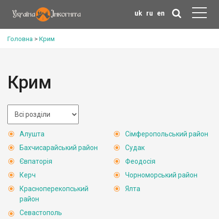
uk
ru
en
Головна
>
Крим
Крим
Алушта
Сімферопольський район
Бахчисарайський район
Судак
Євпаторія
Феодосія
Керч
Чорноморський район
Красноперекопський
Ялта
район
Севастополь