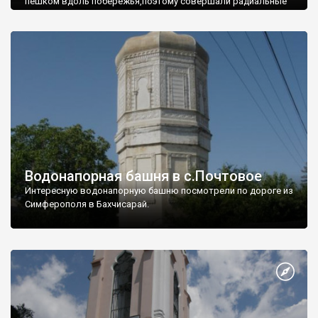
пешком вдоль побережья,поэтому совершали радиальные
вылазки из Оленевки.
Водонапорная башня в с.Почтовое
Интересную водонапорную башню посмотрели по дороге из
Симферополя в Бахчисарай.