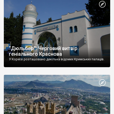
“Дюльбер”. Черговий витвір
геніального Краснова
У Кореїзі розташовано декілька відомих Кримських палаців.