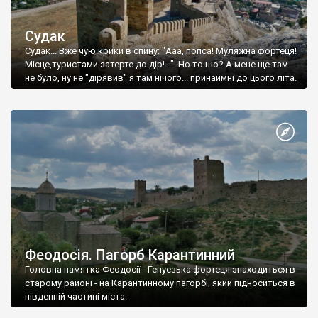
Судак
Судак... Вже чую крики в спину: "Ааа, попса! Муляжна фортеця!
Місце,туристами затерте до дір!..." Но то шо? А мене ще там
не було, ну не "дірявив" я там нічого... принаймні до цього літа.
Феодосія. Пагорб Карантинний
Головна памятка Феодосії - Генуезька фортеця знаходиться в
старому районі - на Карантинному пагорбі, який підноситься в
південній частині міста.