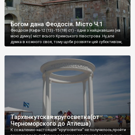
Богом дана Феодосія. Місто Ч.1
Феодосія (Кафа-12 (13) -15 (18) ст) - одне з найцікавіших (на
мою думку) міст всього Кримського півострова .Ну,але
думка в кожного своя, тому щоби розвіяти цей субєктивізм,
запрошую відвідати це
Тарханкутская кругосветка(от
Черноморского до Атлеша)
К сожалению настоящей "кругосветки" не получилось,пройти