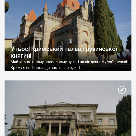
Утьос. Кримський палац грузинської
княгині
Майже у кожному населеному пункті на південному узбережжі
Криму є свій палац (а часто і не один).