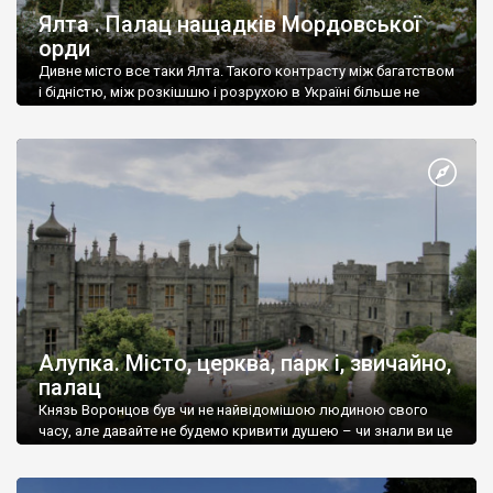
Ялта . Палац нащадків Мордовської
орди
Дивне місто все таки Ялта. Такого контрасту між багатством
і бідністю, між розкішшю і розрухою в Україні більше не
знайдеш.
Алупка. Місто, церква, парк і, звичайно,
палац
Князь Воронцов був чи не найвідомішою людиною свого
часу, але давайте не будемо кривити душею – чи знали ви це
прізвище до відвідин Алупки? Мабуть все таки ні.