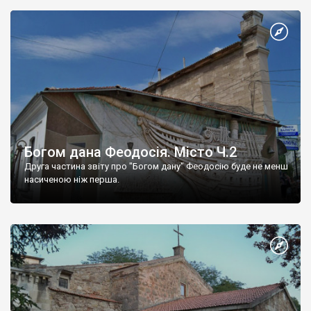
Богом дана Феодосія. Місто Ч.2
Друга частина звіту про "Богом дану" Феодосію буде не менш
насиченою ніж перша.