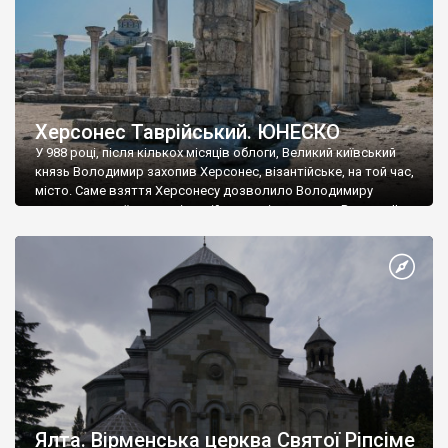
Херсонес Таврійський. ЮНЕСКО
У 988 році, після кількох місяців облоги, Великий київський
князь Володимир захопив Херсонес, візантійське, на той час,
місто. Саме взяття Херсонесу дозволило Володимиру
диктувати свої умови візантійському імператору Василю ІІ, та
одружитися з його дочкою Ганною. Цього ж року, в
Херсонесі Володимир-язичник, став Василем-християнином.
А потім було Хрещення Русі. На честь Херсонесу Таврійського
названо місто […]
Ялта. Вірменська церква Святої Ріпсіме