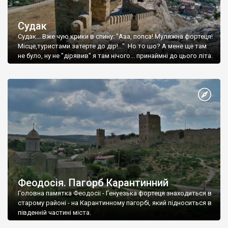
Судак
Судак... Вже чую крики в спину: "Ааа, попса! Муляжна фортеця!
Місце,туристами затерте до дір!..." Но то шо? А мене ще там
не було, ну не "дірявив" я там нічого... принаймні до цього літа.
Феодосія. Пагорб Карантинний
Головна памятка Феодосії - Генуезька фортеця знаходиться в
старому районі - на Карантинному пагорбі, який підноситься в
південній частині міста.