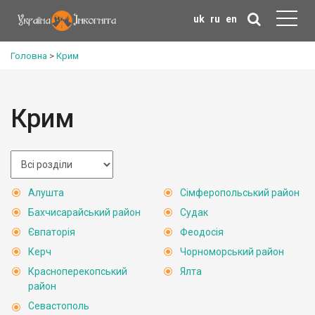
uk
ru
en
Головна
>
Крим
Крим
Алушта
Сімферопольський район
Бахчисарайський район
Судак
Євпаторія
Феодосія
Керч
Чорноморський район
Красноперекопський
Ялта
район
Севастополь