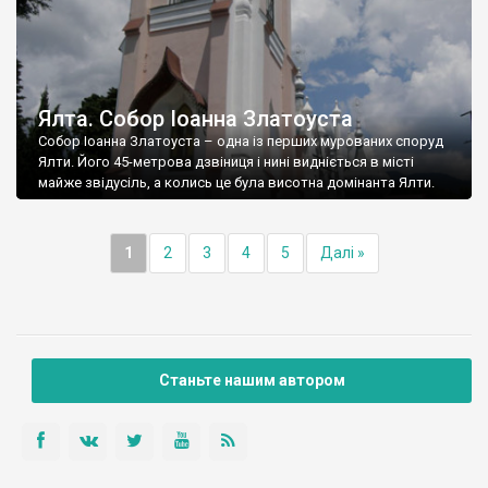
Ялта. Собор Іоанна Златоуста
Собор Іоанна Златоуста – одна із перших мурованих споруд
Ялти. Його 45-метрова дзвіниця і нині видніється в місті
майже звідусіль, а колись це була висотна домінанта Ялти.
1
2
3
4
5
Далі »
Станьте нашим автором