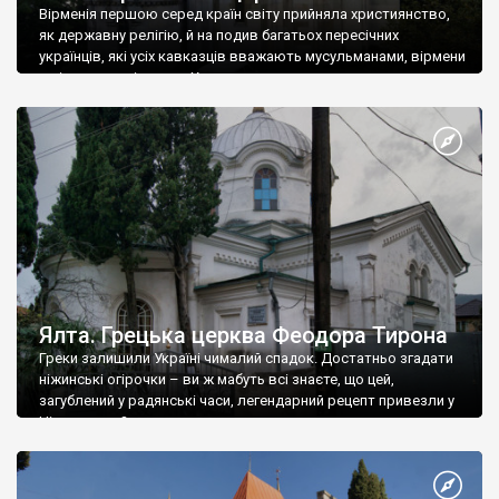
Вірменія першою серед країн світу прийняла християнство,
як державну релігію, й на подив багатьох пересічних
українців, які усіх кавказців вважають мусульманами, вірмени
є відданими вірянами Христа
Ялта. Грецька церква Феодора Тирона
Греки залишили Україні чималий спадок. Достатньо згадати
ніжинські огірочки – ви ж мабуть всі знаєте, що цей,
загублений у радянські часи, легендарний рецепт привезли у
Ніжин греки?