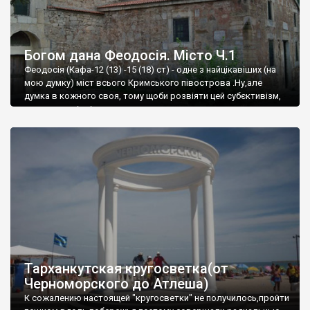
Богом дана Феодосія. Місто Ч.1
Феодосія (Кафа-12 (13) -15 (18) ст) - одне з найцікавіших (на
мою думку) міст всього Кримського півострова .Ну,але
думка в кожного своя, тому щоби розвіяти цей субєктивізм,
запрошую відвідати це
Тарханкутская кругосветка(от
Черноморского до Атлеша)
К сожалению настоящей "кругосветки" не получилось,пройти