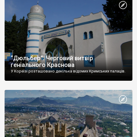
“Дюльбер”. Черговий витвір
геніального Краснова
У Кореїзі розташовано декілька відомих Кримських палаців.