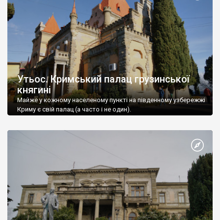
Утьос. Кримський палац грузинської
княгині
Майже у кожному населеному пункті на південному узбережжі
Криму є свій палац (а часто і не один).