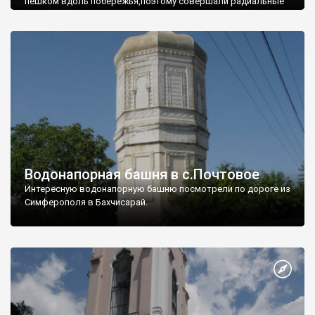
пешком вдоль побережья,поэтому совершали радиальные
вылазки из Оленевки.
Водонапорная башня в с.Почтовое
Интересную водонапорную башню посмотрели по дороге из
Симферополя в Бахчисарай.