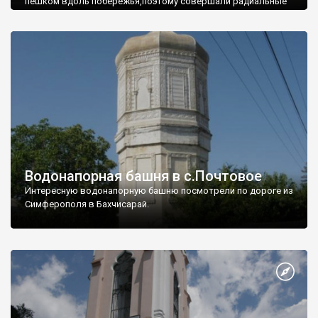
пешком вдоль побережья,поэтому совершали радиальные
вылазки из Оленевки.
Водонапорная башня в с.Почтовое
Интересную водонапорную башню посмотрели по дороге из
Симферополя в Бахчисарай.