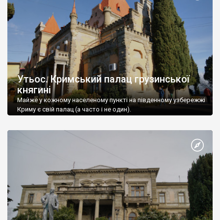
Утьос. Кримський палац грузинської
княгині
Майже у кожному населеному пункті на південному узбережжі
Криму є свій палац (а часто і не один).