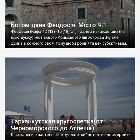
Богом дана Феодосія. Місто Ч.1
Феодосія (Кафа-12 (13) -15 (18) ст) - одне з найцікавіших (на
мою думку) міст всього Кримського півострова .Ну,але
думка в кожного своя, тому щоби розвіяти цей субєктивізм,
запрошую відвідати це
Тарханкутская кругосветка(от
Черноморского до Атлеша)
К сожалению настоящей "кругосветки" не получилось,пройти