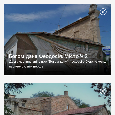
Богом дана Феодосія. Місто Ч.2
Друга частина звіту про "Богом дану" Феодосію буде не менш
насиченою ніж перша.