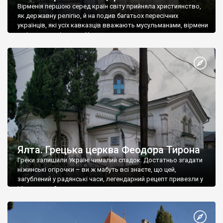
Вірменія першою серед країн світу прийняла християнство,
як державну релігію, й на подив багатьох пересічних
українців, які усіх кавказців вважають мусульманами, вірмени
є відданими вірянами Христа
Ялта. Грецька церква Феодора Тирона
Греки залишили Україні чималий спадок. Достатньо згадати
ніжинські огірочки – ви ж мабуть всі знаєте, що цей,
загублений у радянські часи, легендарний рецепт привезли у
Ніжин греки?