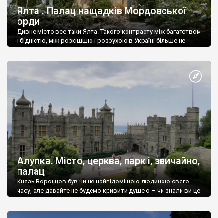
Ялта . Палац нащадків Мордовської
орди
Дивне місто все таки Ялта. Такого контрасту між багатством
і бідністю, між розкішшю і розрухою в Україні більше не
знайдеш.
Алупка. Місто, церква, парк і, звичайно,
палац
Князь Воронцов був чи не найвідомішою людиною свого
часу, але давайте не будемо кривити душею – чи знали ви це
прізвище до відвідин Алупки? Мабуть все таки ні.