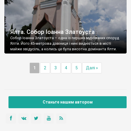
Ялта. Собор Іоанна Златоуста
Собор Іоанна Златоуста – одна із перших мурованих споруд
Ялти. Його 45-метрова дзвіниця і нині видніється в місті
майже звідусіль, а колись це була висотна домінанта Ялти.
1
2
3
4
5
Далі »
Станьте нашим автором