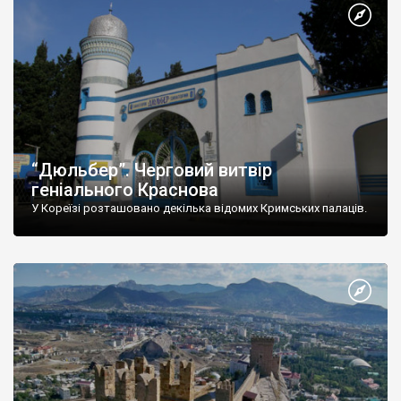
“Дюльбер”. Черговий витвір
геніального Краснова
У Кореїзі розташовано декілька відомих Кримських палаців.