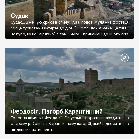
Судак
Судак... Вже чую крики в спину: "Ааа, попса! Муляжна фортеця!
Місце,туристами затерте до дір!..." Но то шо? А мене ще там
не було, ну не "дірявив" я там нічого... принаймні до цього літа.
Феодосія. Пагорб Карантинний
Головна памятка Феодосії - Генуезька фортеця знаходиться в
старому районі - на Карантинному пагорбі, який підноситься в
південній частині міста.