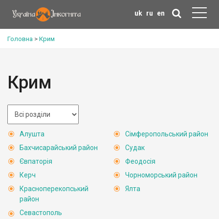
uk
ru
en
Головна
>
Крим
Крим
Алушта
Сімферопольський район
Бахчисарайський район
Судак
Євпаторія
Феодосія
Керч
Чорноморський район
Красноперекопський
Ялта
район
Севастополь