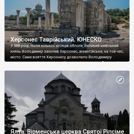
Херсонес Таврійський. ЮНЕСКО
У 988 році, після кількох місяців облоги, Великий київський
князь Володимир захопив Херсонес, візантійське, на той час,
місто. Саме взяття Херсонесу дозволило Володимиру
диктувати свої умови візантійському імператору Василю ІІ, та
одружитися з його дочкою Ганною. Цього ж року, в
Херсонесі Володимир-язичник, став Василем-християнином.
А потім було Хрещення Русі. На честь Херсонесу Таврійського
названо місто […]
Ялта. Вірменська церква Святої Ріпсіме