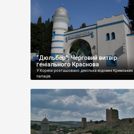
“Дюльбер”. Черговий витвір
геніального Краснова
У Кореїзі розташовано декілька відомих Кримських
палаців.