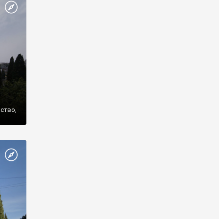
же
нство,