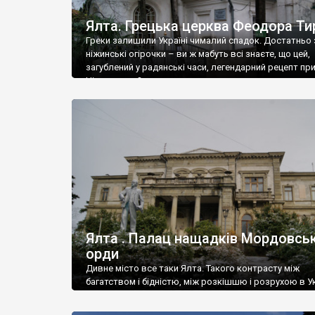
Ялта. Грецька церква Феодора Ти
Греки залишили Україні чималий спадок. Достатньо 
ніжинські огірочки – ви ж мабуть всі знаєте, що цей,
загублений у радянські часи, легендарний рецепт пр
Ніжин греки?
Ялта . Палац нащадків Мордовськ
орди
Дивне місто все таки Ялта. Такого контрасту між
багатством і бідністю, між розкішшю і розрухою в Ук
більше не знайдеш.