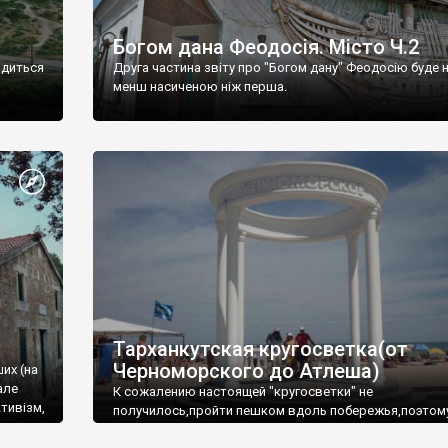
Богом дана Феодосія. Місто Ч.2
одиться
Друга частина звіту про "Богом дану" Феодосію буде 
менш насиченою ніж перша.
Тарханкутская кругосветка(от
Черноморского до Атлеша)
ших (на
але
К сожалению настоящей "кругосветки" не
тивізм,
получилось,пройти пешком вдоль побережья,поэтом
совершали радиальные вылазки из Оленевки.