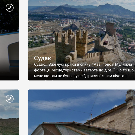
Судак
Судак... Вже чую крики в спину: "Ааа, попса! Муляжна
фортеця! Місце,туристами затерте до дір!..." Но то шо
мене ще там не було, ну не "дірявив" я там нічого...
принаймні до цього літа.