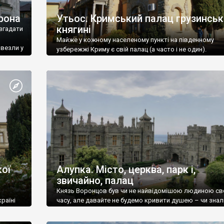
рона
Утьос. Кримський палац грузинськ
княгині
згадати
Майже у кожному населеному пункті на південному
ивезли у
узбережжі Криму є свій палац (а часто і не один).
ої
Алупка. Місто, церква, парк і,
звичайно, палац
Князь Воронцов був чи не найвідомішою людиною св
раїні
часу, але давайте не будемо кривити душею – чи знал
це прізвище до відвідин Алупки? Мабуть все таки ні.