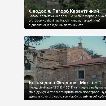
Феодосія. Пагорб Карантинний
Головна памятка Феодосії - Генуезька фортеця знах
в старому районі - на Карантинному пагорбі, який
підноситься в південній частині міста.
Богом дана Феодосія. Місто Ч.1
Феодосія (Кафа-12 (13) -15 (18) ст) - одне з найцікаві
мою думку) міст всього Кримського півострова .Ну,
думка в кожного своя, тому щоби розвіяти цей субєк
запрошую відвідати це