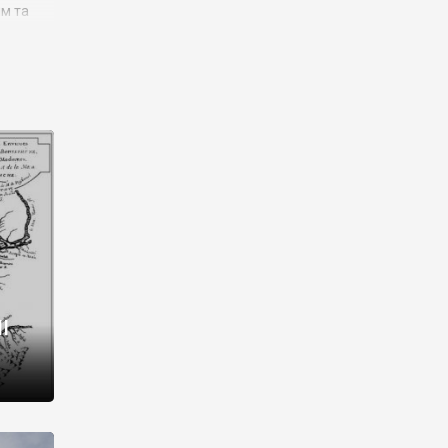
им та
ора і
є
го типу,
ей-
рний
ста:
 райони
від 2
I
і,
рукти,
 котрі