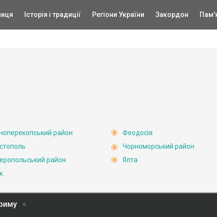
ниця
Історія і традиції
Регіони України
Закордон
Пам'
ноперекопський район
Феодосія
стополь
Чорноморський район
еропольський район
Ялта
к