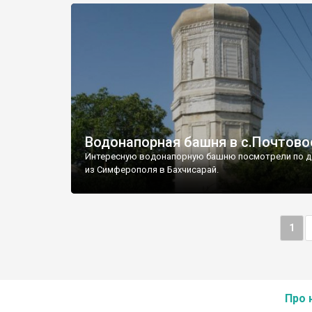
Водонапорная башня в с.Почтово
Интересную водонапорную башню посмотрели по д
из Симферополя в Бахчисарай.
1
Про 