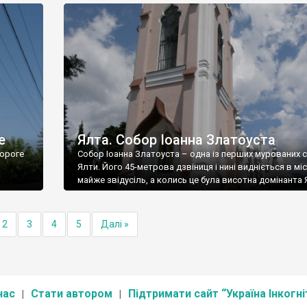
е
Ялта. Собор Іоанна Златоуста
ороге
Собор Іоанна Златоуста – одна із перших мурованих 
Ялти. Його 45-метрова дзвіниця і нині видніється в міс
майже звідусіль, а колись це була висотна домінанта 
2
3
4
5
Далі »
нас
Стати автором
Підтримати сайт “Україна Інкогні