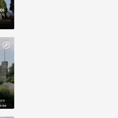
ої
ого
и ви