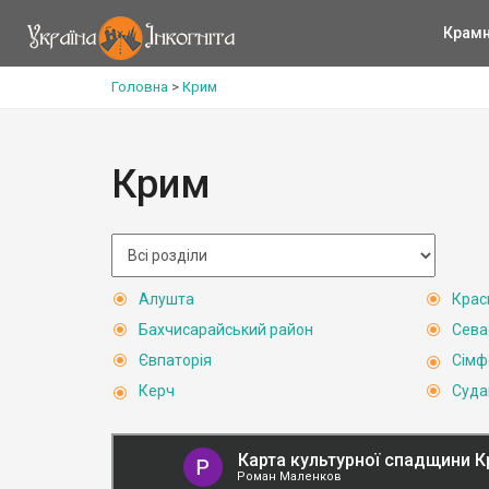
Крам
Головна
>
Крим
Крим
Алушта
Крас
Бахчисарайський район
Сева
Євпаторія
Сімф
Керч
Суда