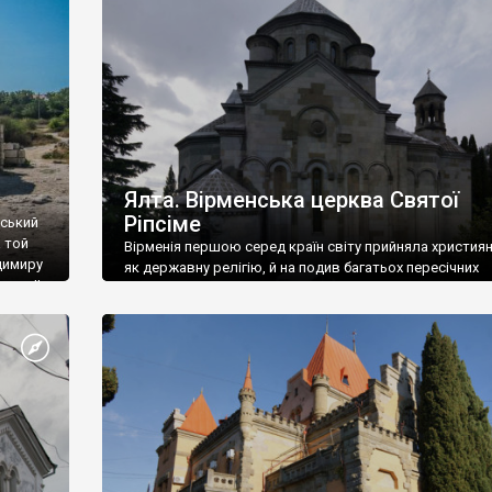
ефактів
називаються «повстяками» (postaki)…” “Вино. Крим
єкту
виробляє відмінне вино і його вдосталь: воно все ду
го».
легке біле і дуже […]
ти та
Ялта. Вірменська церква Святої
Ріпсіме
вський
 той
Вірменія першою серед країн світу прийняла христия
димиру
як державну релігію, й на подив багатьох пересічних
илю ІІ,
українців, які усіх кавказців вважають мусульманами,
 в
вірмени є відданими вірянами Христа