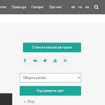
ятки
Природа
Галереї
Про нас
uk
ru
en
Станьте нашим автором
Підтримати сайт
Вхід