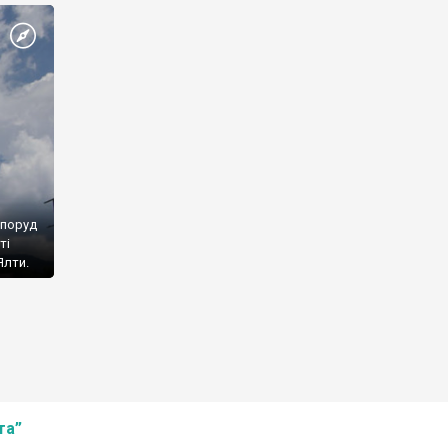
споруд
ті
Ялти.
та”