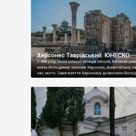
музею «Новгородський музей-заповідник» сотні арт
візантійської доби. Раритети викрадені з фондів об’
культурної спадщини ЮНЕСКО «Херсонеса Таврійсько
Офіційно – на виставку «Золото Візантії», але експер
влада в Україні вважають це лише […]
Херсонес Таврійський. ЮНЕСКО
У 988 році, після кількох місяців облоги, Великий киї
князь Володимир захопив Херсонес, візантійське, на
час, місто. Саме взяття Херсонесу дозволило Воло
диктувати свої умови візантійському імператору Вас
та одружитися з його дочкою Ганною. Цього ж року,
Херсонесі Володимир-язичник, став Василем-
християнином. А потім було Хрещення Русі. На честь
Херсонесу Таврійського названо місто […]