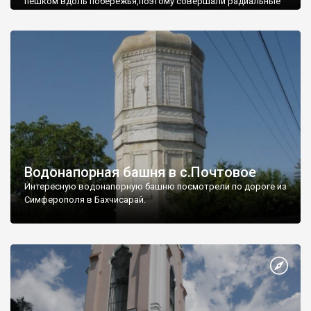
пешком вдоль побережья,поэтому совершали радиальные
вылазки из Оленевки.
Водонапорная башня в с.Почтовое
Интересную водонапорную башню посмотрели по дороге из
Симферополя в Бахчисарай.