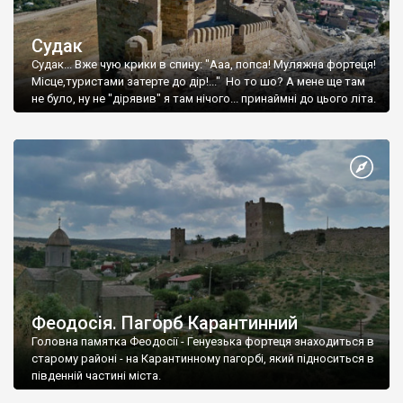
Судак
Судак... Вже чую крики в спину: "Ааа, попса! Муляжна фортеця!
Місце,туристами затерте до дір!..." Но то шо? А мене ще там
не було, ну не "дірявив" я там нічого... принаймні до цього літа.
Феодосія. Пагорб Карантинний
Головна памятка Феодосії - Генуезька фортеця знаходиться в
старому районі - на Карантинному пагорбі, який підноситься в
південній частині міста.