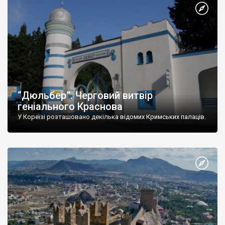
“Дюльбер”. Черговий витвір
геніального Краснова
У Кореїзі розташовано декілька відомих Кримських палаців.