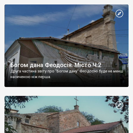
Богом дана Феодосія. Місто Ч.2
Друга частина звіту про "Богом дану" Феодосію буде не менш
насиченою ніж перша.