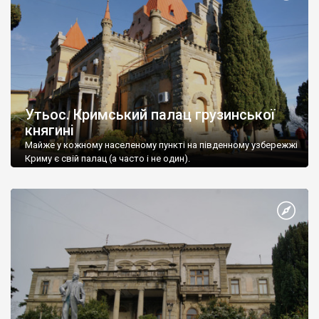
Утьос. Кримський палац грузинської
княгині
Майже у кожному населеному пункті на південному узбережжі
Криму є свій палац (а часто і не один).