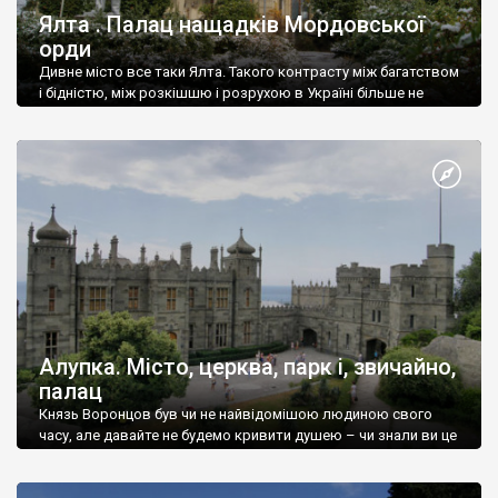
Ялта . Палац нащадків Мордовської
орди
Дивне місто все таки Ялта. Такого контрасту між багатством
і бідністю, між розкішшю і розрухою в Україні більше не
знайдеш.
Алупка. Місто, церква, парк і, звичайно,
палац
Князь Воронцов був чи не найвідомішою людиною свого
часу, але давайте не будемо кривити душею – чи знали ви це
прізвище до відвідин Алупки? Мабуть все таки ні.