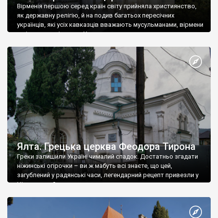
Вірменія першою серед країн світу прийняла християнство,
як державну релігію, й на подив багатьох пересічних
українців, які усіх кавказців вважають мусульманами, вірмени
є відданими вірянами Христа
Ялта. Грецька церква Феодора Тирона
Греки залишили Україні чималий спадок. Достатньо згадати
ніжинські огірочки – ви ж мабуть всі знаєте, що цей,
загублений у радянські часи, легендарний рецепт привезли у
Ніжин греки?