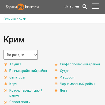
uk
ru
en
Головна
>
Крим
Крим
Алушта
Сімферопольський район
Бахчисарайський район
Судак
Євпаторія
Феодосія
Керч
Чорноморський район
Красноперекопський
Ялта
район
Севастополь