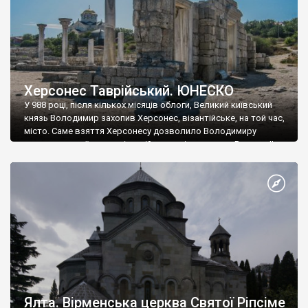
Херсонес Таврійський. ЮНЕСКО
У 988 році, після кількох місяців облоги, Великий київський
князь Володимир захопив Херсонес, візантійське, на той час,
місто. Саме взяття Херсонесу дозволило Володимиру
диктувати свої умови візантійському імператору Василю ІІ, та
одружитися з його дочкою Ганною. Цього ж року, в
Херсонесі Володимир-язичник, став Василем-християнином.
А потім було Хрещення Русі. На честь Херсонесу Таврійського
названо місто […]
Ялта. Вірменська церква Святої Ріпсіме