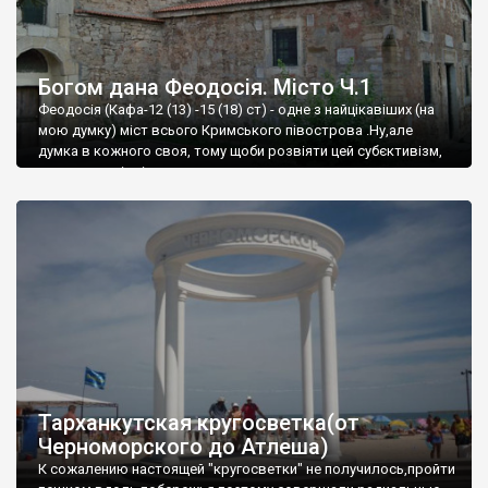
Богом дана Феодосія. Місто Ч.1
Феодосія (Кафа-12 (13) -15 (18) ст) - одне з найцікавіших (на
мою думку) міст всього Кримського півострова .Ну,але
думка в кожного своя, тому щоби розвіяти цей субєктивізм,
запрошую відвідати це
Тарханкутская кругосветка(от
Черноморского до Атлеша)
К сожалению настоящей "кругосветки" не получилось,пройти