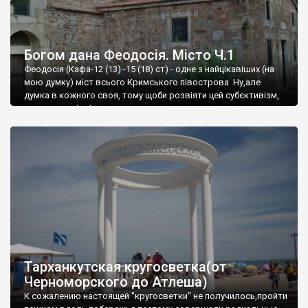
Богом дана Феодосія. Місто Ч.1
Феодосія (Кафа-12 (13) -15 (18) ст) - одне з найцікавіших (на
мою думку) міст всього Кримського півострова .Ну,але
думка в кожного своя, тому щоби розвіяти цей субєктивізм,
запрошую відвідати це
Тарханкутская кругосветка(от
Черноморского до Атлеша)
К сожалению настоящей "кругосветки" не получилось,пройти