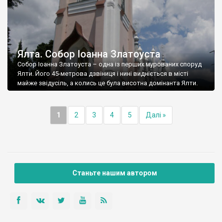
Ялта. Собор Іоанна Златоуста
Собор Іоанна Златоуста – одна із перших мурованих споруд
Ялти. Його 45-метрова дзвіниця і нині видніється в місті
майже звідусіль, а колись це була висотна домінанта Ялти.
1
2
3
4
5
Далі »
Станьте нашим автором