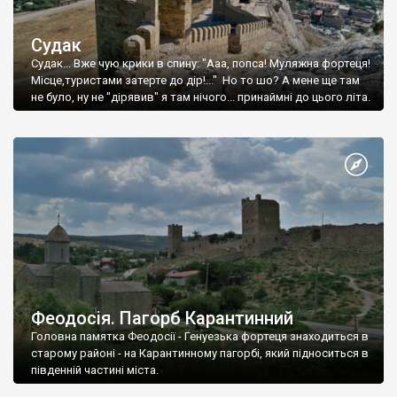
Судак
Судак... Вже чую крики в спину: "Ааа, попса! Муляжна фортеця!
Місце,туристами затерте до дір!..." Но то шо? А мене ще там
не було, ну не "дірявив" я там нічого... принаймні до цього літа.
Феодосія. Пагорб Карантинний
Головна памятка Феодосії - Генуезька фортеця знаходиться в
старому районі - на Карантинному пагорбі, який підноситься в
південній частині міста.