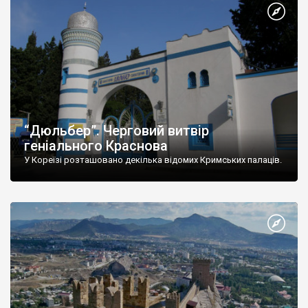
“Дюльбер”. Черговий витвір
геніального Краснова
У Кореїзі розташовано декілька відомих Кримських палаців.