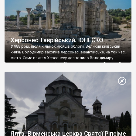
Херсонес Таврійський. ЮНЕСКО
У 988 році, після кількох місяців облоги, Великий київський
князь Володимир захопив Херсонес, візантійське, на той час,
місто. Саме взяття Херсонесу дозволило Володимиру
диктувати свої умови візантійському імператору Василю ІІ, та
одружитися з його дочкою Ганною. Цього ж року, в
Херсонесі Володимир-язичник, став Василем-християнином.
А потім було Хрещення Русі. На честь Херсонесу Таврійського
названо місто […]
Ялта. Вірменська церква Святої Ріпсіме