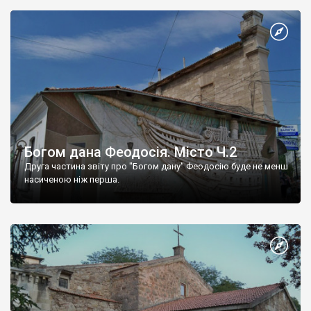
Богом дана Феодосія. Місто Ч.2
Друга частина звіту про "Богом дану" Феодосію буде не менш
насиченою ніж перша.