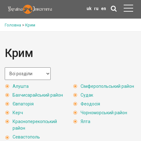
uk
ru
en
Головна
>
Крим
Крим
Алушта
Сімферопольський район
Бахчисарайський район
Судак
Євпаторія
Феодосія
Керч
Чорноморський район
Красноперекопський
Ялта
район
Севастополь