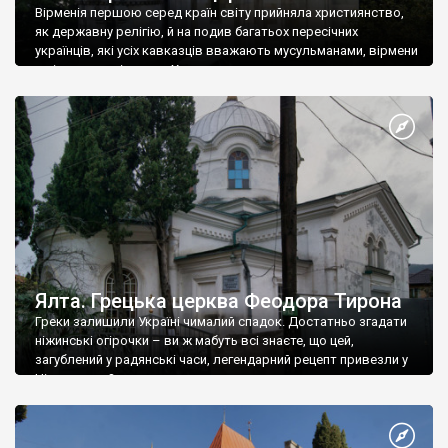
Вірменія першою серед країн світу прийняла християнство,
як державну релігію, й на подив багатьох пересічних
українців, які усіх кавказців вважають мусульманами, вірмени
є відданими вірянами Христа
Ялта. Грецька церква Феодора Тирона
Греки залишили Україні чималий спадок. Достатньо згадати
ніжинські огірочки – ви ж мабуть всі знаєте, що цей,
загублений у радянські часи, легендарний рецепт привезли у
Ніжин греки?