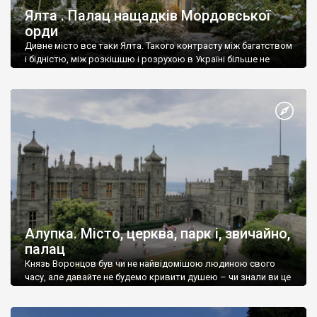
Ялта . Палац нащадків Мордовської
орди
Дивне місто все таки Ялта. Такого контрасту між багатством
і бідністю, між розкішшю і розрухою в Україні більше не
знайдеш.
Алупка. Місто, церква, парк і, звичайно,
палац
Князь Воронцов був чи не найвідомішою людиною свого
часу, але давайте не будемо кривити душею – чи знали ви це
прізвище до відвідин Алупки? Мабуть все таки ні.