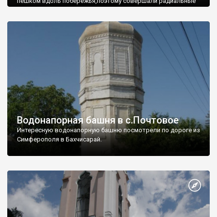
пешком вдоль побережья,поэтому совершали радиальные
вылазки из Оленевки.
Водонапорная башня в с.Почтовое
Интересную водонапорную башню посмотрели по дороге из
Симферополя в Бахчисарай.