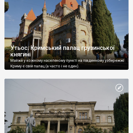
Утьос. Кримський палац грузинської
княгині
Майже у кожному населеному пункті на південному узбережжі
Криму є свій палац (а часто і не один).