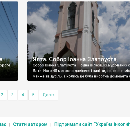
е
Ялта. Собор Іоанна Златоуста
ороге
Собор Іоанна Златоуста – одна із перших мурованих 
Ялти. Його 45-метрова дзвіниця і нині видніється в міс
майже звідусіль, а колись це була висотна домінанта 
2
3
4
5
Далі »
нас
Стати автором
Підтримати сайт “Україна Інкогні