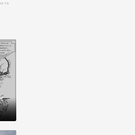
им та
ора і
є
го типу,
ей-
рний
ста:
 райони
від 2
I
і,
рукти,
 котрі