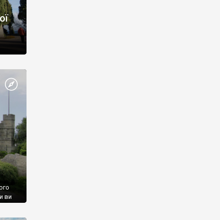
ої
ого
и ви