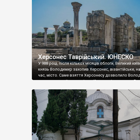
музею «Новгородський музей-заповідник» сотні арт
візантійської доби. Раритети викрадені з фондів об’
культурної спадщини ЮНЕСКО «Херсонеса Таврійсько
Офіційно – на виставку «Золото Візантії», але експер
влада в Україні вважають це лише […]
Херсонес Таврійський. ЮНЕСКО
У 988 році, після кількох місяців облоги, Великий киї
князь Володимир захопив Херсонес, візантійське, на
час, місто. Саме взяття Херсонесу дозволило Воло
диктувати свої умови візантійському імператору Вас
та одружитися з його дочкою Ганною. Цього ж року,
Херсонесі Володимир-язичник, став Василем-
християнином. А потім було Хрещення Русі. На честь
Херсонесу Таврійського названо місто […]