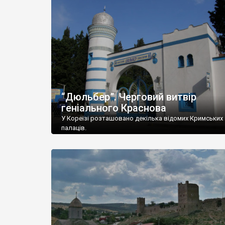
“Дюльбер”. Черговий витвір
геніального Краснова
У Кореїзі розташовано декілька відомих Кримських
палаців.