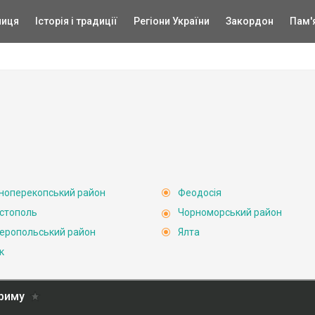
ниця
Історія і традиції
Регіони України
Закордон
Пам'
ноперекопський район
Феодосія
стополь
Чорноморський район
еропольський район
Ялта
к