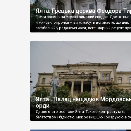
Ялта. Грецька церква Феодора Ти
Греки залишили Україні чималий спадок. Достатньо 
ніжинські огірочки – ви ж мабуть всі знаєте, що цей,
загублений у радянські часи, легендарний рецепт пр
Ніжин греки?
Ялта . Палац нащадків Мордовськ
орди
Дивне місто все таки Ялта. Такого контрасту між
багатством і бідністю, між розкішшю і розрухою в Ук
більше не знайдеш.