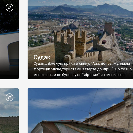
Судак
Судак... Вже чую крики в спину: "Ааа, попса! Муляжна
фортеця! Місце,туристами затерте до дір!..." Но то шо
мене ще там не було, ну не "дірявив" я там нічого...
принаймні до цього літа.