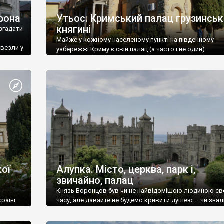
рона
Утьос. Кримський палац грузинськ
княгині
згадати
Майже у кожному населеному пункті на південному
ивезли у
узбережжі Криму є свій палац (а часто і не один).
ої
Алупка. Місто, церква, парк і,
звичайно, палац
Князь Воронцов був чи не найвідомішою людиною св
раїні
часу, але давайте не будемо кривити душею – чи знал
це прізвище до відвідин Алупки? Мабуть все таки ні.