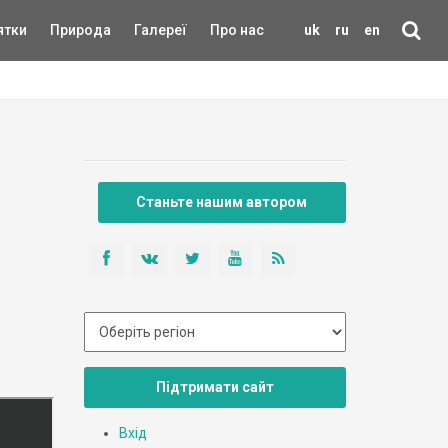
ятки
Природа
Галереї
Про нас
uk
ru
en
Станьте нашим автором
Підтримати сайт
Вхід