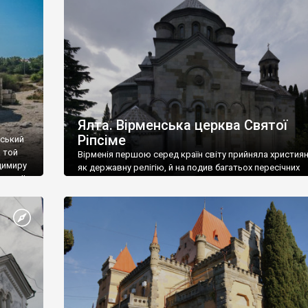
ефактів
називаються «повстяками» (postaki)…” “Вино. Крим
єкту
виробляє відмінне вино і його вдосталь: воно все ду
го».
легке біле і дуже […]
ти та
Ялта. Вірменська церква Святої
Ріпсіме
вський
 той
Вірменія першою серед країн світу прийняла христия
димиру
як державну релігію, й на подив багатьох пересічних
илю ІІ,
українців, які усіх кавказців вважають мусульманами,
 в
вірмени є відданими вірянами Христа