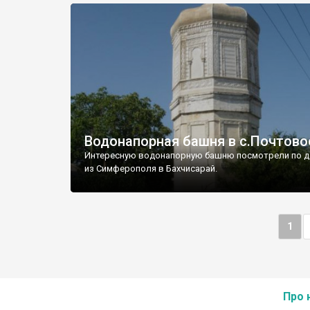
Водонапорная башня в с.Почтово
Интересную водонапорную башню посмотрели по д
из Симферополя в Бахчисарай.
1
Про 