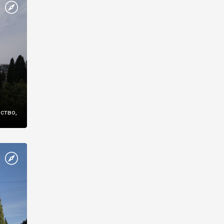
же
нство,