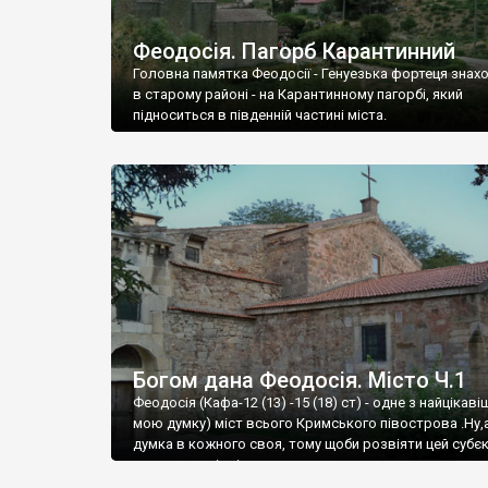
Феодосія. Пагорб Карантинний
Головна памятка Феодосії - Генуезька фортеця знах
в старому районі - на Карантинному пагорбі, який
підноситься в південній частині міста.
Богом дана Феодосія. Місто Ч.1
Феодосія (Кафа-12 (13) -15 (18) ст) - одне з найцікаві
мою думку) міст всього Кримського півострова .Ну,
думка в кожного своя, тому щоби розвіяти цей субєк
запрошую відвідати це