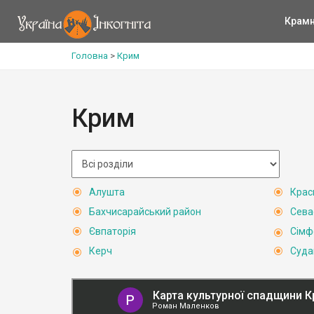
Крам
Головна
>
Крим
Крим
Алушта
Крас
Бахчисарайський район
Сева
Євпаторія
Сімф
Керч
Суда