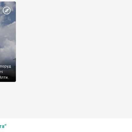
споруд
ті
Ялти.
та”