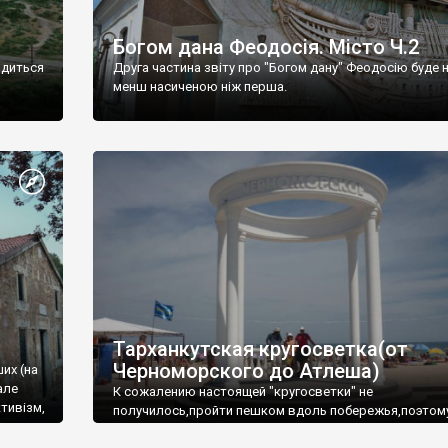
Богом дана Феодосія. Місто Ч.2
одиться
Друга частина звіту про "Богом дану" Феодосію буде 
менш насиченою ніж перша.
Тарханкутская кругосветка(от
Черноморского до Атлеша)
ших (на
але
К сожалению настоящей "кругосветки" не
тивізм,
получилось,пройти пешком вдоль побережья,поэтом
совершали радиальные вылазки из Оленевки.