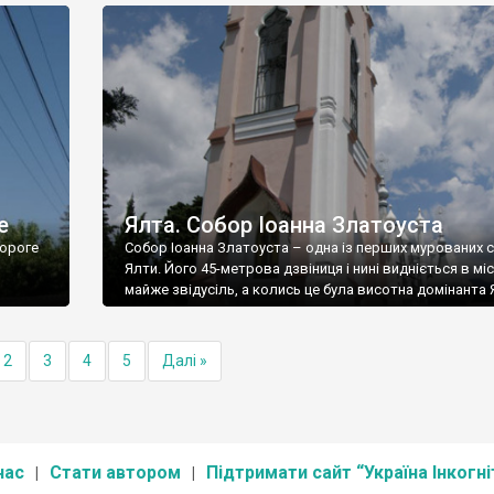
е
Ялта. Собор Іоанна Златоуста
ороге
Собор Іоанна Златоуста – одна із перших мурованих 
Ялти. Його 45-метрова дзвіниця і нині видніється в міс
майже звідусіль, а колись це була висотна домінанта 
2
3
4
5
Далі »
нас
Стати автором
Підтримати сайт “Україна Інкогні