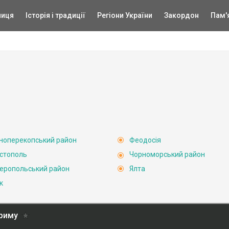
ниця
Історія і традиції
Регіони України
Закордон
Пам'
ноперекопський район
Феодосія
стополь
Чорноморський район
еропольський район
Ялта
к