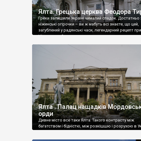
Ялта. Грецька церква Феодора Ти
Греки залишили Україні чималий спадок. Достатньо 
ніжинські огірочки – ви ж мабуть всі знаєте, що цей,
загублений у радянські часи, легендарний рецепт пр
Ніжин греки?
Ялта . Палац нащадків Мордовськ
орди
Дивне місто все таки Ялта. Такого контрасту між
багатством і бідністю, між розкішшю і розрухою в Ук
більше не знайдеш.