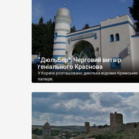
“Дюльбер”. Черговий витвір
геніального Краснова
У Кореїзі розташовано декілька відомих Кримських
палаців.