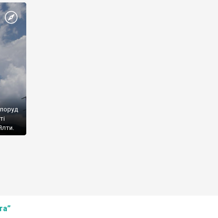
споруд
ті
Ялти.
та”