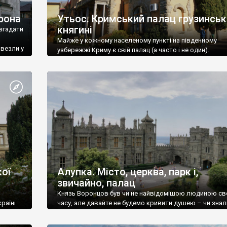
рона
Утьос. Кримський палац грузинськ
княгині
згадати
Майже у кожному населеному пункті на південному
ивезли у
узбережжі Криму є свій палац (а часто і не один).
ої
Алупка. Місто, церква, парк і,
звичайно, палац
Князь Воронцов був чи не найвідомішою людиною св
раїні
часу, але давайте не будемо кривити душею – чи знал
це прізвище до відвідин Алупки? Мабуть все таки ні.