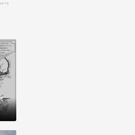
им та
ора і
є
го типу,
ей-
рний
ста:
 райони
від 2
I
і,
рукти,
 котрі