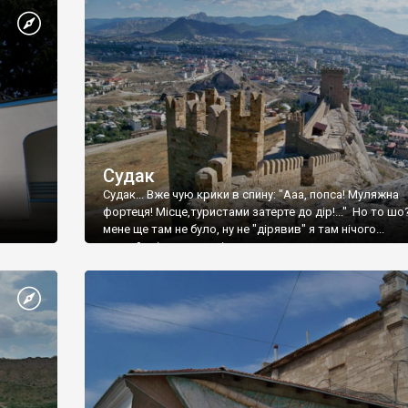
Судак
Судак... Вже чую крики в спину: "Ааа, попса! Муляжна
фортеця! Місце,туристами затерте до дір!..." Но то шо
мене ще там не було, ну не "дірявив" я там нічого...
принаймні до цього літа.