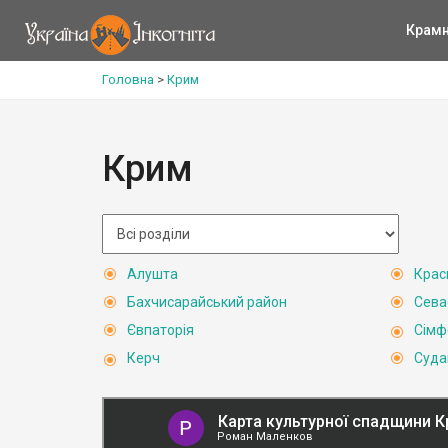
Крам
Головна
>
Крим
Крим
Алушта
Крас
Бахчисарайський район
Сева
Євпаторія
Сімф
Керч
Суда