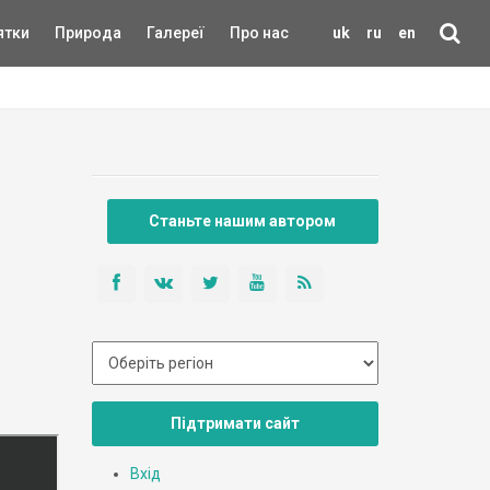
ятки
Природа
Галереї
Про нас
uk
ru
en
Станьте нашим автором
Підтримати сайт
Вхід