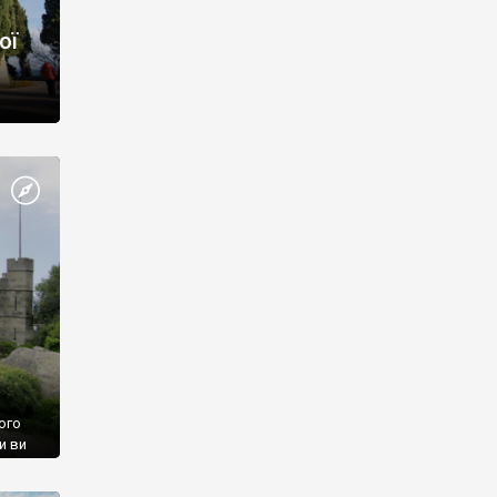
ої
ого
и ви