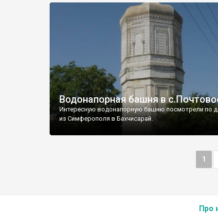
Водонапорная башня в с.Почтово
Интересную водонапорную башню посмотрели по д
из Симферополя в Бахчисарай.
1
Про 