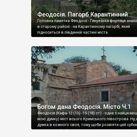
Феодосія. Пагорб Карантинний
Головна памятка Феодосії - Генуезька фортеця знах
в старому районі - на Карантинному пагорбі, який
підноситься в південній частині міста.
Богом дана Феодосія. Місто Ч.1
Феодосія (Кафа-12 (13) -15 (18) ст) - одне з найцікаві
мою думку) міст всього Кримського півострова .Ну,
думка в кожного своя, тому щоби розвіяти цей субєк
запрошую відвідати це