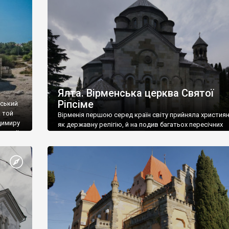
ефактів
називаються «повстяками» (postaki)…” “Вино. Крим
єкту
виробляє відмінне вино і його вдосталь: воно все ду
го».
легке біле і дуже […]
ти та
Ялта. Вірменська церква Святої
Ріпсіме
вський
 той
Вірменія першою серед країн світу прийняла христия
димиру
як державну релігію, й на подив багатьох пересічних
илю ІІ,
українців, які усіх кавказців вважають мусульманами,
 в
вірмени є відданими вірянами Христа