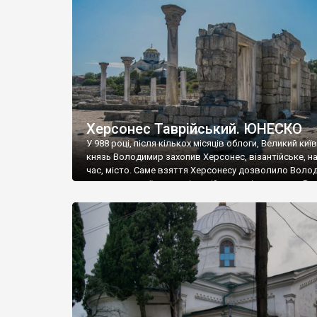
музею «Новгородський музей-заповідник» сотні арт
візантійської доби. Раритети викрадені з фондів об’
культурної спадщини ЮНЕСКО «Херсонеса Таврійсько
Офіційно – на виставку «Золото Візантії», але експер
влада в Україні вважають це лише […]
Херсонес Таврійський. ЮНЕСКО
У 988 році, після кількох місяців облоги, Великий киї
князь Володимир захопив Херсонес, візантійське, на
час, місто. Саме взяття Херсонесу дозволило Воло
диктувати свої умови візантійському імператору Вас
та одружитися з його дочкою Ганною. Цього ж року,
Херсонесі Володимир-язичник, став Василем-
християнином. А потім було Хрещення Русі. На честь
Херсонесу Таврійського названо місто […]