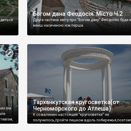
Богом дана Феодосія. Місто Ч.2
одиться
Друга частина звіту про "Богом дану" Феодосію буде 
менш насиченою ніж перша.
Тарханкутская кругосветка(от
Черноморского до Атлеша)
ших (на
але
К сожалению настоящей "кругосветки" не
тивізм,
получилось,пройти пешком вдоль побережья,поэтом
совершали радиальные вылазки из Оленевки.