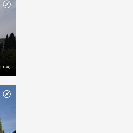
же
нство,