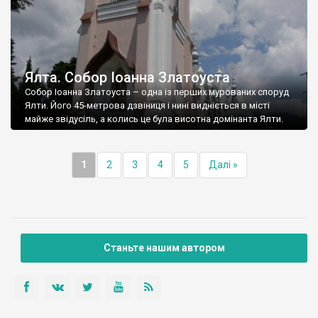
Ялта. Собор Іоанна Златоуста
Собор Іоанна Златоуста – одна із перших мурованих споруд
Ялти. Його 45-метрова дзвіниця і нині видніється в місті
майже звідусіль, а колись це була висотна домінанта Ялти.
1
2
3
4
5
Далі »
Станьте нашим автором