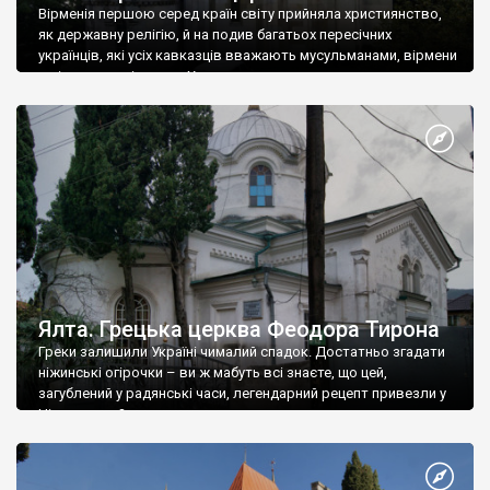
Вірменія першою серед країн світу прийняла християнство,
як державну релігію, й на подив багатьох пересічних
українців, які усіх кавказців вважають мусульманами, вірмени
є відданими вірянами Христа
Ялта. Грецька церква Феодора Тирона
Греки залишили Україні чималий спадок. Достатньо згадати
ніжинські огірочки – ви ж мабуть всі знаєте, що цей,
загублений у радянські часи, легендарний рецепт привезли у
Ніжин греки?