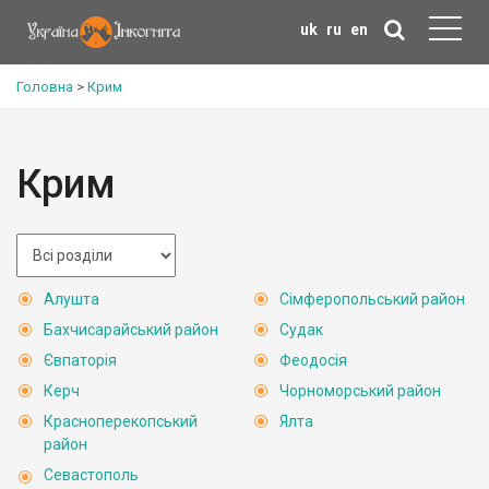
uk
ru
en
Головна
>
Крим
Крим
Алушта
Сімферопольський район
Бахчисарайський район
Судак
Євпаторія
Феодосія
Керч
Чорноморський район
Красноперекопський
Ялта
район
Севастополь