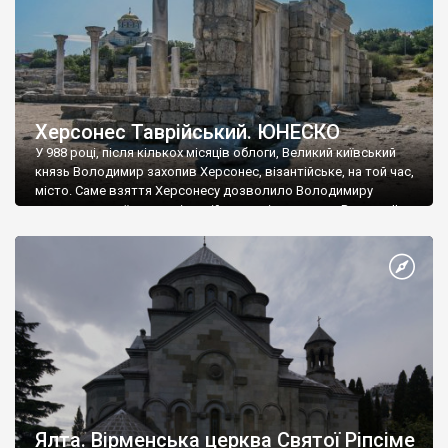
Херсонес Таврійський. ЮНЕСКО
У 988 році, після кількох місяців облоги, Великий київський
князь Володимир захопив Херсонес, візантійське, на той час,
місто. Саме взяття Херсонесу дозволило Володимиру
диктувати свої умови візантійському імператору Василю ІІ, та
одружитися з його дочкою Ганною. Цього ж року, в
Херсонесі Володимир-язичник, став Василем-християнином.
А потім було Хрещення Русі. На честь Херсонесу Таврійського
названо місто […]
Ялта. Вірменська церква Святої Ріпсіме