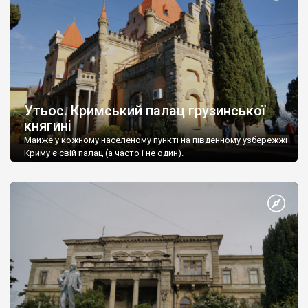
Утьос. Кримський палац грузинської
княгині
Майже у кожному населеному пункті на південному узбережжі
Криму є свій палац (а часто і не один).