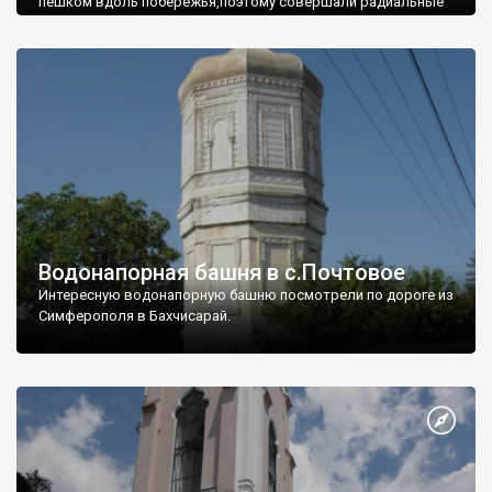
пешком вдоль побережья,поэтому совершали радиальные
вылазки из Оленевки.
Водонапорная башня в с.Почтовое
Интересную водонапорную башню посмотрели по дороге из
Симферополя в Бахчисарай.