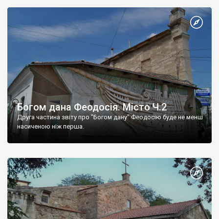
Богом дана Феодосія. Місто Ч.2
Друга частина звіту про "Богом дану" Феодосію буде не менш
насиченою ніж перша.