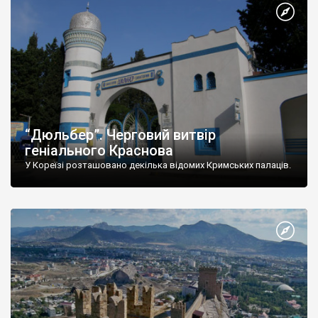
“Дюльбер”. Черговий витвір
геніального Краснова
У Кореїзі розташовано декілька відомих Кримських палаців.