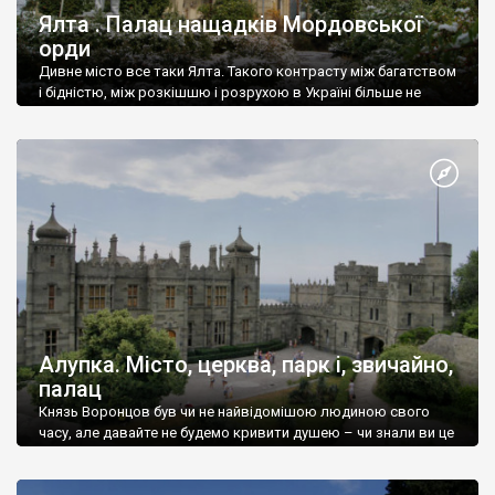
Ялта . Палац нащадків Мордовської
орди
Дивне місто все таки Ялта. Такого контрасту між багатством
і бідністю, між розкішшю і розрухою в Україні більше не
знайдеш.
Алупка. Місто, церква, парк і, звичайно,
палац
Князь Воронцов був чи не найвідомішою людиною свого
часу, але давайте не будемо кривити душею – чи знали ви це
прізвище до відвідин Алупки? Мабуть все таки ні.