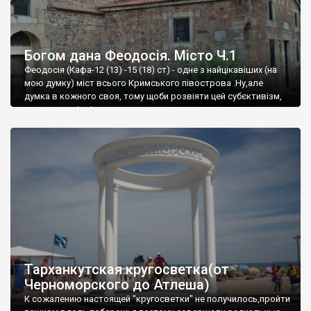
Богом дана Феодосія. Місто Ч.1
Феодосія (Кафа-12 (13) -15 (18) ст) - одне з найцікавіших (на
мою думку) міст всього Кримського півострова .Ну,але
думка в кожного своя, тому щоби розвіяти цей субєктивізм,
запрошую відвідати це
Тарханкутская кругосветка(от
Черноморского до Атлеша)
К сожалению настоящей "кругосветки" не получилось,пройти