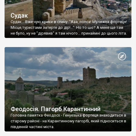
Судак
Судак... Вже чую крики в спину: "Ааа, попса! Муляжна фортеця!
Місце,туристами затерте до дір!..." Но то шо? А мене ще там
не було, ну не "дірявив" я там нічого... принаймні до цього літа.
Феодосія. Пагорб Карантинний
Головна памятка Феодосії - Генуезька фортеця знаходиться в
старому районі - на Карантинному пагорбі, який підноситься в
південній частині міста.