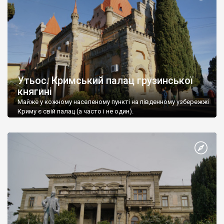
Утьос. Кримський палац грузинської
княгині
Майже у кожному населеному пункті на південному узбережжі
Криму є свій палац (а часто і не один).