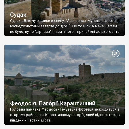
Судак
Судак... Вже чую крики в спину: "Ааа, попса! Муляжна фортеця!
Місце,туристами затерте до дір!..." Но то шо? А мене ще там
не було, ну не "дірявив" я там нічого... принаймні до цього літа.
Феодосія. Пагорб Карантинний
Головна памятка Феодосії - Генуезька фортеця знаходиться в
старому районі - на Карантинному пагорбі, який підноситься в
південній частині міста.