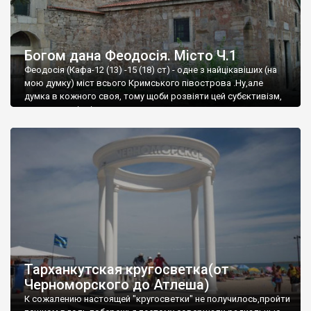
Богом дана Феодосія. Місто Ч.1
Феодосія (Кафа-12 (13) -15 (18) ст) - одне з найцікавіших (на
мою думку) міст всього Кримського півострова .Ну,але
думка в кожного своя, тому щоби розвіяти цей субєктивізм,
запрошую відвідати це
Тарханкутская кругосветка(от
Черноморского до Атлеша)
К сожалению настоящей "кругосветки" не получилось,пройти