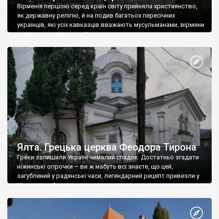
Вірменія першою серед країн світу прийняла християнство,
як державну релігію, й на подив багатьох пересічних
українців, які усіх кавказців вважають мусульманами, вірмени
є відданими вірянами Христа
Ялта. Грецька церква Феодора Тирона
Греки залишили Україні чималий спадок. Достатньо згадати
ніжинські огірочки – ви ж мабуть всі знаєте, що цей,
загублений у радянські часи, легендарний рецепт привезли у
Ніжин греки?