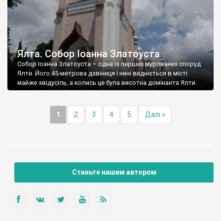
Ялта. Собор Іоанна Златоуста
Собор Іоанна Златоуста – одна із перших мурованих споруд
Ялти. Його 45-метрова дзвіниця і нині видніється в місті
майже звідусіль, а колись це була висотна домінанта Ялти.
1
2
3
4
5
Далі »
Станьте нашим автором