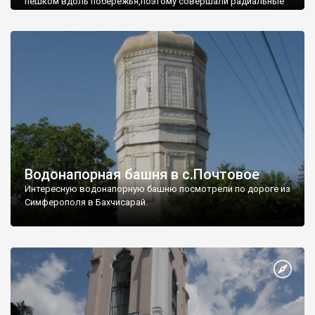
пешком вдоль побережья,поэтому совершали радиальные
вылазки из Оленевки.
Водонапорная башня в с.Почтовое
Интересную водонапорную башню посмотрели по дороге из
Симферополя в Бахчисарай.