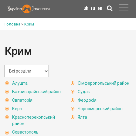
uk
ru
en
Головна
>
Крим
Крим
Алушта
Сімферопольський район
Бахчисарайський район
Судак
Євпаторія
Феодосія
Керч
Чорноморський район
Красноперекопський
Ялта
район
Севастополь