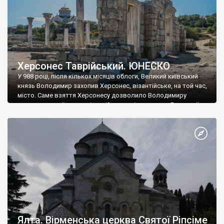
Херсонес Таврійський. ЮНЕСКО
У 988 році, після кількох місяців облоги, Великий київський
князь Володимир захопив Херсонес, візантійське, на той час,
місто. Саме взяття Херсонесу дозволило Володимиру
диктувати свої умови візантійському імператору Василю ІІ, та
одружитися з його дочкою Ганною. Цього ж року, в
Херсонесі Володимир-язичник, став Василем-християнином.
А потім було Хрещення Русі. На честь Херсонесу Таврійського
названо місто […]
Ялта. Вірменська церква Святої Ріпсіме