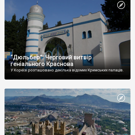
“Дюльбер”. Черговий витвір
геніального Краснова
У Кореїзі розташовано декілька відомих Кримських палаців.