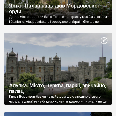
Ялта . Палац нащадків Мордовської
орди
Дивне місто все таки Ялта. Такого контрасту між багатством
і бідністю, між розкішшю і розрухою в Україні більше не
знайдеш.
Алупка. Місто, церква, парк і, звичайно,
палац
Князь Воронцов був чи не найвідомішою людиною свого
часу, але давайте не будемо кривити душею – чи знали ви це
прізвище до відвідин Алупки? Мабуть все таки ні.