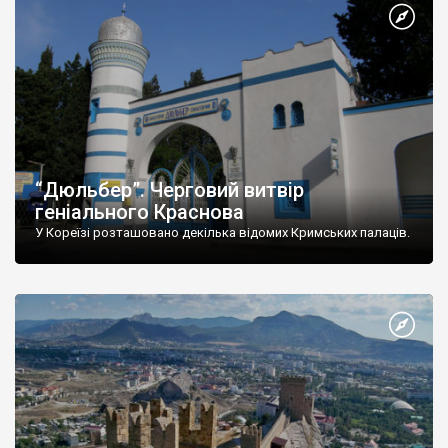
“Дюльбер”. Черговий витвір
геніального Краснова
У Кореїзі розташовано декілька відомих Кримських палаців.