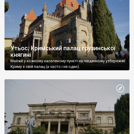
Утьос. Кримський палац грузинської
княгині
Майже у кожному населеному пункті на південному узбережжі
Криму є свій палац (а часто і не один).