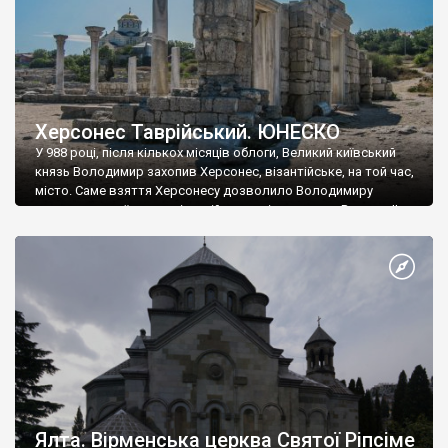
Херсонес Таврійський. ЮНЕСКО
У 988 році, після кількох місяців облоги, Великий київський
князь Володимир захопив Херсонес, візантійське, на той час,
місто. Саме взяття Херсонесу дозволило Володимиру
диктувати свої умови візантійському імператору Василю ІІ, та
одружитися з його дочкою Ганною. Цього ж року, в
Херсонесі Володимир-язичник, став Василем-християнином.
А потім було Хрещення Русі. На честь Херсонесу Таврійського
названо місто […]
Ялта. Вірменська церква Святої Ріпсіме