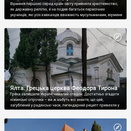
Вірменія першою серед країн світу прийняла християнство,
як державну релігію, й на подив багатьох пересічних
українців, які усіх кавказців вважають мусульманами, вірмени
є відданими вірянами Христа
Ялта. Грецька церква Феодора Тирона
Греки залишили Україні чималий спадок. Достатньо згадати
ніжинські огірочки – ви ж мабуть всі знаєте, що цей,
загублений у радянські часи, легендарний рецепт привезли у
Ніжин греки?