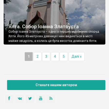
Ялта. Собор Іоанна Златоуста
Собор Іоанна Златоуста – одна із перших мурованих споруд
Ялти. Його 45-метрова дзвіниця і нині видніється в місті
майже звідусіль, а колись це була висотна домінанта Ялти.
1
2
3
4
5
Далі »
Станьте нашим автором