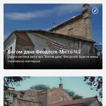
Богом дана Феодосія. Місто Ч.2
Друга частина звіту про "Богом дану" Феодосію буде не менш
насиченою ніж перша.