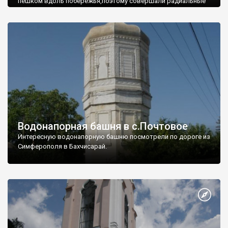
пешком вдоль побережья,поэтому совершали радиальные
вылазки из Оленевки.
Водонапорная башня в с.Почтовое
Интересную водонапорную башню посмотрели по дороге из
Симферополя в Бахчисарай.