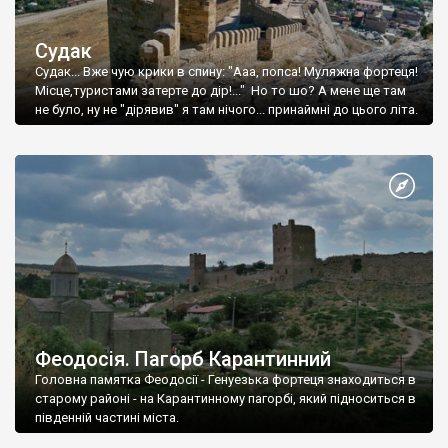
Судак
Судак... Вже чую крики в спину: "Ааа, попса! Муляжна фортеця!
Місце,туристами затерте до дір!..." Но то шо? А мене ще там
не було, ну не "дірявив" я там нічого... принаймні до цього літа.
Феодосія. Пагорб Карантинний
Головна памятка Феодосії - Генуезька фортеця знаходиться в
старому районі - на Карантинному пагорбі, який підноситься в
південній частині міста.