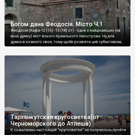
Богом дана Феодосія. Місто Ч.1
Феодосія (Кафа-12 (13) -15 (18) ст) - одне з найцікавіших (на
мою думку) міст всього Кримського півострова .Ну,але
думка в кожного своя, тому щоби розвіяти цей субєктивізм,
запрошую відвідати це
Тарханкутская кругосветка(от
Черноморского до Атлеша)
К сожалению настоящей "кругосветки" не получилось,пройти