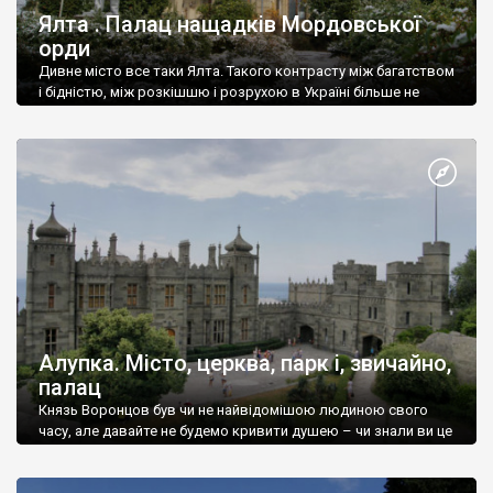
Ялта . Палац нащадків Мордовської
орди
Дивне місто все таки Ялта. Такого контрасту між багатством
і бідністю, між розкішшю і розрухою в Україні більше не
знайдеш.
Алупка. Місто, церква, парк і, звичайно,
палац
Князь Воронцов був чи не найвідомішою людиною свого
часу, але давайте не будемо кривити душею – чи знали ви це
прізвище до відвідин Алупки? Мабуть все таки ні.