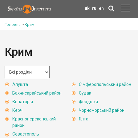
uk
ru
en
Головна
>
Крим
Крим
Алушта
Сімферопольський район
Бахчисарайський район
Судак
Євпаторія
Феодосія
Керч
Чорноморський район
Красноперекопський
Ялта
район
Севастополь