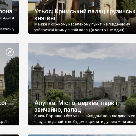
рона
Утьос. Кримський палац грузинськ
княгині
згадати
Майже у кожному населеному пункті на південному
ивезли у
узбережжі Криму є свій палац (а часто і не один).
ої
Алупка. Місто, церква, парк і,
звичайно, палац
Князь Воронцов був чи не найвідомішою людиною св
раїні
часу, але давайте не будемо кривити душею – чи знал
це прізвище до відвідин Алупки? Мабуть все таки ні.