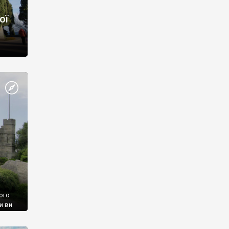
ої
ого
и ви