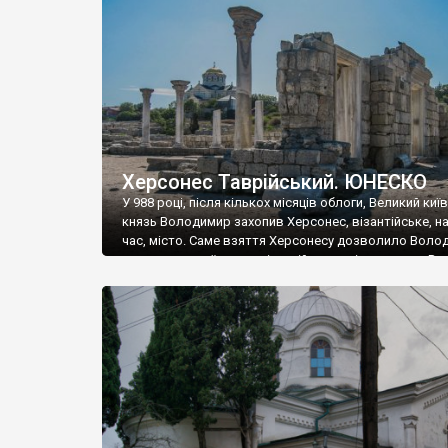
музею «Новгородський музей-заповідник» сотні арт
візантійської доби. Раритети викрадені з фондів об’
культурної спадщини ЮНЕСКО «Херсонеса Таврійсько
Офіційно – на виставку «Золото Візантії», але експер
влада в Україні вважають це лише […]
Херсонес Таврійський. ЮНЕСКО
У 988 році, після кількох місяців облоги, Великий киї
князь Володимир захопив Херсонес, візантійське, на
час, місто. Саме взяття Херсонесу дозволило Воло
диктувати свої умови візантійському імператору Вас
та одружитися з його дочкою Ганною. Цього ж року,
Херсонесі Володимир-язичник, став Василем-
християнином. А потім було Хрещення Русі. На честь
Херсонесу Таврійського названо місто […]