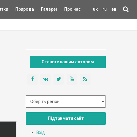
ятки
Природа
Галереї
Про нас
uk
ru
en
Станьте нашим автором
Підтримати сайт
Вхід