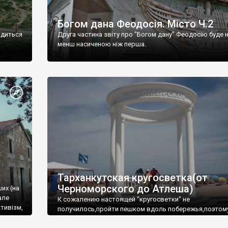
Богом дана Феодосія. Місто Ч.2
одиться
Друга частина звіту про "Богом дану" Феодосію буде 
менш насиченою ніж перша.
Тарханкутская кругосветка(от
Черноморского до Атлеша)
ших (на
але
К сожалению настоящей "кругосветки" не
тивізм,
получилось,пройти пешком вдоль побережья,поэтом
совершали радиальные вылазки из Оленевки.