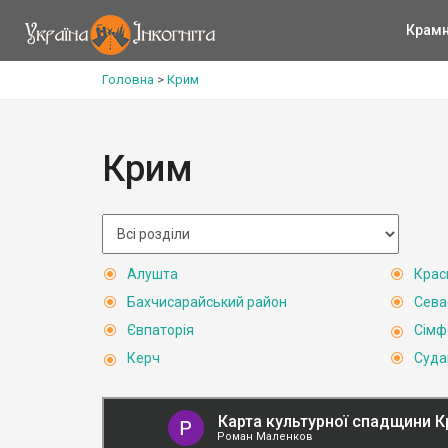
Крам
Головна
>
Крим
Крим
Алушта
Крас
Бахчисарайський район
Сева
Євпаторія
Сімф
Керч
Суда