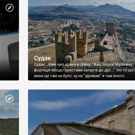
Судак
Судак... Вже чую крики в спину: "Ааа, попса! Муляжна
фортеця! Місце,туристами затерте до дір!..." Но то шо
мене ще там не було, ну не "дірявив" я там нічого...
принаймні до цього літа.