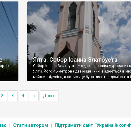
е
Ялта. Собор Іоанна Златоуста
ороге
Собор Іоанна Златоуста – одна із перших мурованих 
Ялти. Його 45-метрова дзвіниця і нині видніється в міс
майже звідусіль, а колись це була висотна домінанта 
2
3
4
5
Далі »
нас
Стати автором
Підтримати сайт “Україна Інкогні