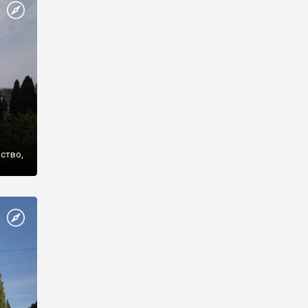
же
нство,