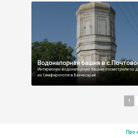
Водонапорная башня в с.Почтово
Интересную водонапорную башню посмотрели по д
из Симферополя в Бахчисарай.
1
Про 