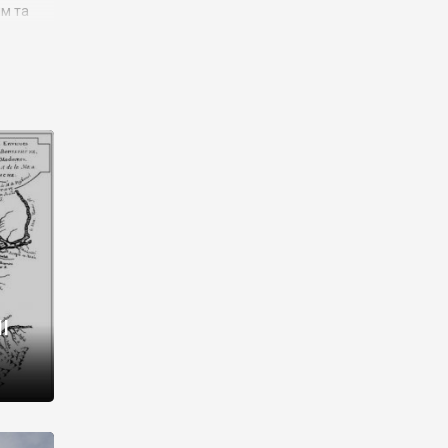
им та
ора і
є
го типу,
ей-
рний
ста:
 райони
від 2
I
і,
рукти,
 котрі