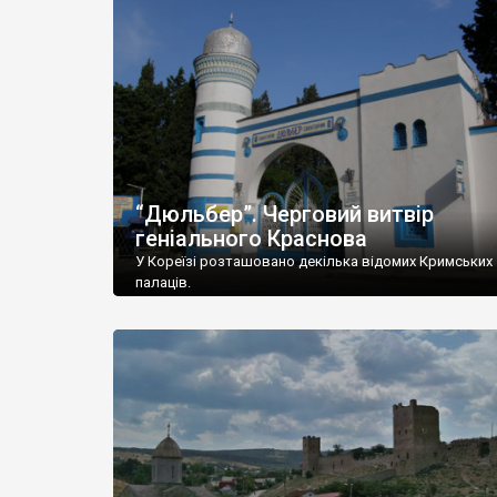
“Дюльбер”. Черговий витвір
геніального Краснова
У Кореїзі розташовано декілька відомих Кримських
палаців.