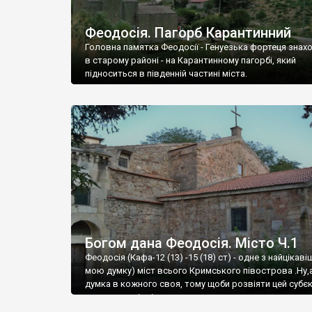
Феодосія. Пагорб Карантинний
Головна памятка Феодосії - Генуезька фортеця знах
в старому районі - на Карантинному пагорбі, який
підноситься в південній частині міста.
Богом дана Феодосія. Місто Ч.1
Феодосія (Кафа-12 (13) -15 (18) ст) - одне з найцікаві
мою думку) міст всього Кримського півострова .Ну,
думка в кожного своя, тому щоби розвіяти цей субєк
запрошую відвідати це