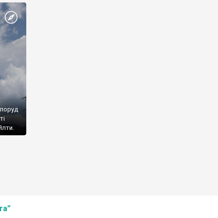
споруд
ті
Ялти.
та”