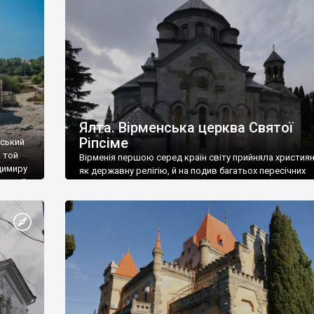
ефактів
називаються «повстяками» (postaki)…” “Вино. Крим
єкту
виробляє відмінне вино і його вдосталь: воно все ду
го».
легке біле і дуже […]
ти та
Ялта. Вірменська церква Святої
Ріпсіме
вський
 той
Вірменія першою серед країн світу прийняла христия
димиру
як державну релігію, й на подив багатьох пересічних
илю ІІ,
українців, які усіх кавказців вважають мусульманами,
 в
вірмени є відданими вірянами Христа