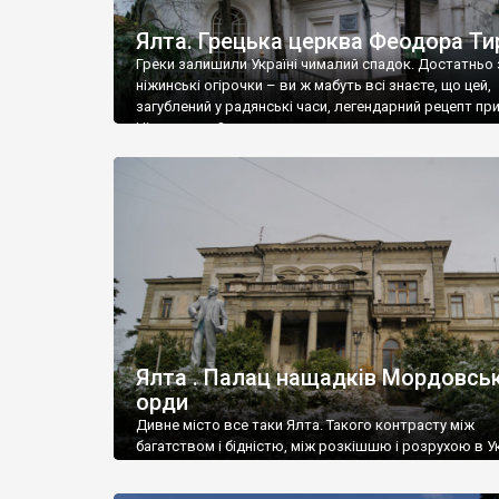
Ялта. Грецька церква Феодора Ти
Греки залишили Україні чималий спадок. Достатньо 
ніжинські огірочки – ви ж мабуть всі знаєте, що цей,
загублений у радянські часи, легендарний рецепт пр
Ніжин греки?
Ялта . Палац нащадків Мордовськ
орди
Дивне місто все таки Ялта. Такого контрасту між
багатством і бідністю, між розкішшю і розрухою в Ук
більше не знайдеш.