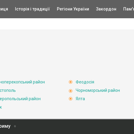
ниця
Історія і традиції
Регіони України
Закордон
Пам'
ноперекопський район
Феодосія
стополь
Чорноморський район
еропольський район
Ялта
к