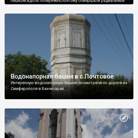
пешком вдоль побережья,поэтому совершали радиальные
вылазки из Оленевки.
Водонапорная башня в с.Почтовое
Интересную водонапорную башню посмотрели по дороге из
Симферополя в Бахчисарай.