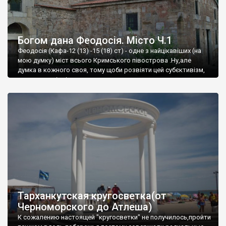
Богом дана Феодосія. Місто Ч.1
Феодосія (Кафа-12 (13) -15 (18) ст) - одне з найцікавіших (на
мою думку) міст всього Кримського півострова .Ну,але
думка в кожного своя, тому щоби розвіяти цей субєктивізм,
запрошую відвідати це
Тарханкутская кругосветка(от
Черноморского до Атлеша)
К сожалению настоящей "кругосветки" не получилось,пройти