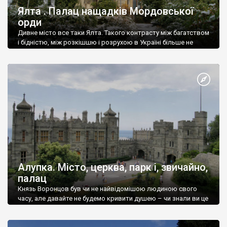
Ялта . Палац нащадків Мордовської
орди
Дивне місто все таки Ялта. Такого контрасту між багатством
і бідністю, між розкішшю і розрухою в Україні більше не
знайдеш.
Алупка. Місто, церква, парк і, звичайно,
палац
Князь Воронцов був чи не найвідомішою людиною свого
часу, але давайте не будемо кривити душею – чи знали ви це
прізвище до відвідин Алупки? Мабуть все таки ні.