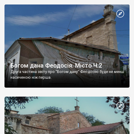
Богом дана Феодосія. Місто Ч.2
Друга частина звіту про "Богом дану" Феодосію буде не менш
насиченою ніж перша.