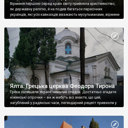
Вірменія першою серед країн світу прийняла християнство,
як державну релігію, й на подив багатьох пересічних
українців, які усіх кавказців вважають мусульманами, вірмени
є відданими вірянами Христа
Ялта. Грецька церква Феодора Тирона
Греки залишили Україні чималий спадок. Достатньо згадати
ніжинські огірочки – ви ж мабуть всі знаєте, що цей,
загублений у радянські часи, легендарний рецепт привезли у
Ніжин греки?