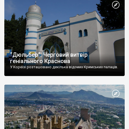
“Дюльбер”. Черговий витвір
геніального Краснова
У Кореїзі розташовано декілька відомих Кримських палаців.