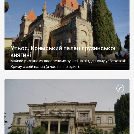
Утьос. Кримський палац грузинської
княгині
Майже у кожному населеному пункті на південному узбережжі
Криму є свій палац (а часто і не один).