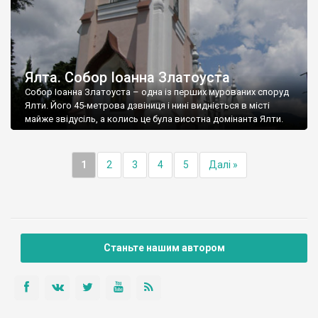
Ялта. Собор Іоанна Златоуста
Собор Іоанна Златоуста – одна із перших мурованих споруд
Ялти. Його 45-метрова дзвіниця і нині видніється в місті
майже звідусіль, а колись це була висотна домінанта Ялти.
1
2
3
4
5
Далі »
Станьте нашим автором