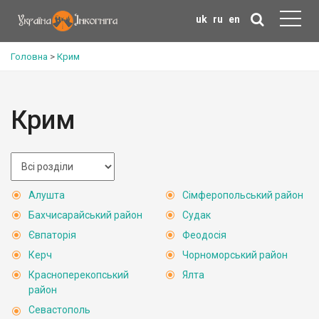
uk
ru
en
Головна
>
Крим
Крим
Алушта
Сімферопольський район
Бахчисарайський район
Судак
Євпаторія
Феодосія
Керч
Чорноморський район
Красноперекопський
Ялта
район
Севастополь