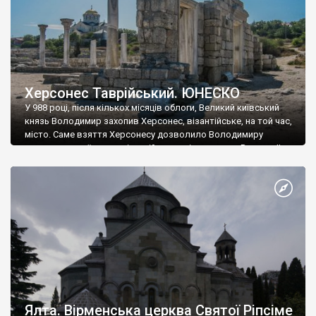
Херсонес Таврійський. ЮНЕСКО
У 988 році, після кількох місяців облоги, Великий київський
князь Володимир захопив Херсонес, візантійське, на той час,
місто. Саме взяття Херсонесу дозволило Володимиру
диктувати свої умови візантійському імператору Василю ІІ, та
одружитися з його дочкою Ганною. Цього ж року, в
Херсонесі Володимир-язичник, став Василем-християнином.
А потім було Хрещення Русі. На честь Херсонесу Таврійського
названо місто […]
Ялта. Вірменська церква Святої Ріпсіме