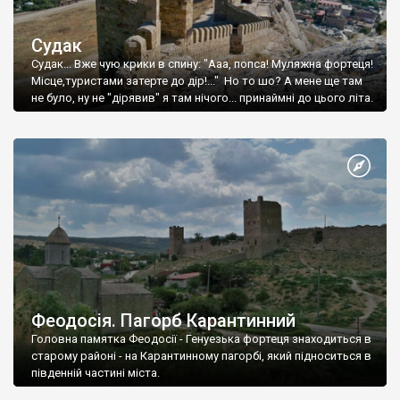
Судак
Судак... Вже чую крики в спину: "Ааа, попса! Муляжна фортеця!
Місце,туристами затерте до дір!..." Но то шо? А мене ще там
не було, ну не "дірявив" я там нічого... принаймні до цього літа.
Феодосія. Пагорб Карантинний
Головна памятка Феодосії - Генуезька фортеця знаходиться в
старому районі - на Карантинному пагорбі, який підноситься в
південній частині міста.