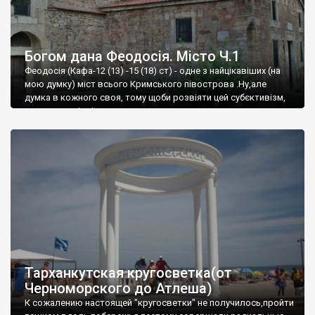
Богом дана Феодосія. Місто Ч.1
Феодосія (Кафа-12 (13) -15 (18) ст) - одне з найцікавіших (на
мою думку) міст всього Кримського півострова .Ну,але
думка в кожного своя, тому щоби розвіяти цей субєктивізм,
запрошую відвідати це
Тарханкутская кругосветка(от
Черноморского до Атлеша)
К сожалению настоящей "кругосветки" не получилось,пройти