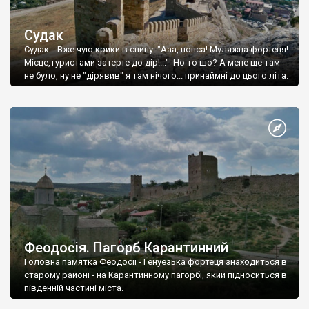
Судак
Судак... Вже чую крики в спину: "Ааа, попса! Муляжна фортеця!
Місце,туристами затерте до дір!..." Но то шо? А мене ще там
не було, ну не "дірявив" я там нічого... принаймні до цього літа.
Феодосія. Пагорб Карантинний
Головна памятка Феодосії - Генуезька фортеця знаходиться в
старому районі - на Карантинному пагорбі, який підноситься в
південній частині міста.