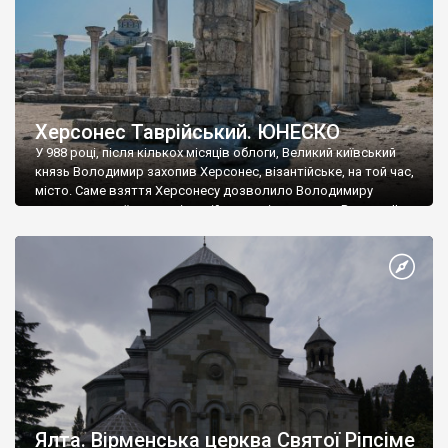
Херсонес Таврійський. ЮНЕСКО
У 988 році, після кількох місяців облоги, Великий київський
князь Володимир захопив Херсонес, візантійське, на той час,
місто. Саме взяття Херсонесу дозволило Володимиру
диктувати свої умови візантійському імператору Василю ІІ, та
одружитися з його дочкою Ганною. Цього ж року, в
Херсонесі Володимир-язичник, став Василем-християнином.
А потім було Хрещення Русі. На честь Херсонесу Таврійського
названо місто […]
Ялта. Вірменська церква Святої Ріпсіме