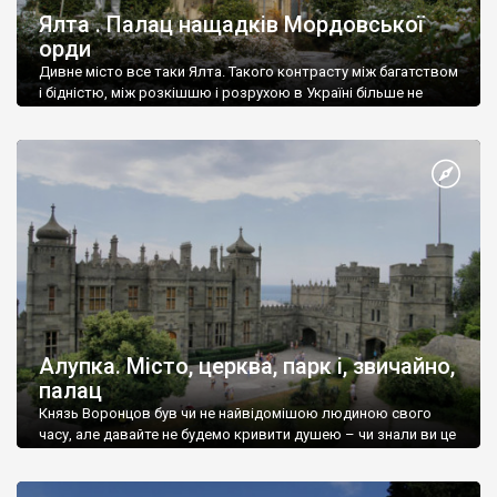
Ялта . Палац нащадків Мордовської
орди
Дивне місто все таки Ялта. Такого контрасту між багатством
і бідністю, між розкішшю і розрухою в Україні більше не
знайдеш.
Алупка. Місто, церква, парк і, звичайно,
палац
Князь Воронцов був чи не найвідомішою людиною свого
часу, але давайте не будемо кривити душею – чи знали ви це
прізвище до відвідин Алупки? Мабуть все таки ні.