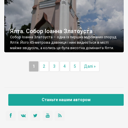
Ялта. Собор Іоанна Златоуста
Собор Іоанна Златоуста – одна із перших мурованих споруд
Ялти. Його 45-метрова дзвіниця і нині видніється в місті
майже звідусіль, а колись це була висотна домінанта Ялти.
1
2
3
4
5
Далі »
Станьте нашим автором