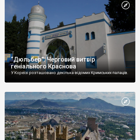
“Дюльбер”. Черговий витвір
геніального Краснова
У Кореїзі розташовано декілька відомих Кримських палаців.