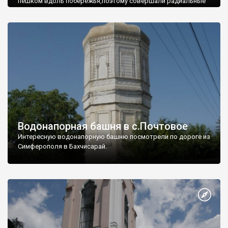
пешком вдоль побережья,поэтому совершали радиальные
вылазки из Оленевки.
Водонапорная башня в с.Почтовое
Интересную водонапорную башню посмотрели по дороге из
Симферополя в Бахчисарай.