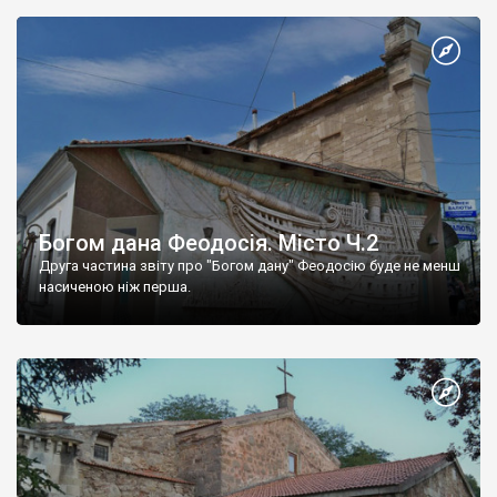
Богом дана Феодосія. Місто Ч.2
Друга частина звіту про "Богом дану" Феодосію буде не менш
насиченою ніж перша.