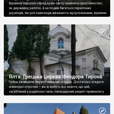
Вірменія першою серед країн світу прийняла християнство,
як державну релігію, й на подив багатьох пересічних
українців, які усіх кавказців вважають мусульманами, вірмени
є відданими вірянами Христа
Ялта. Грецька церква Феодора Тирона
Греки залишили Україні чималий спадок. Достатньо згадати
ніжинські огірочки – ви ж мабуть всі знаєте, що цей,
загублений у радянські часи, легендарний рецепт привезли у
Ніжин греки?