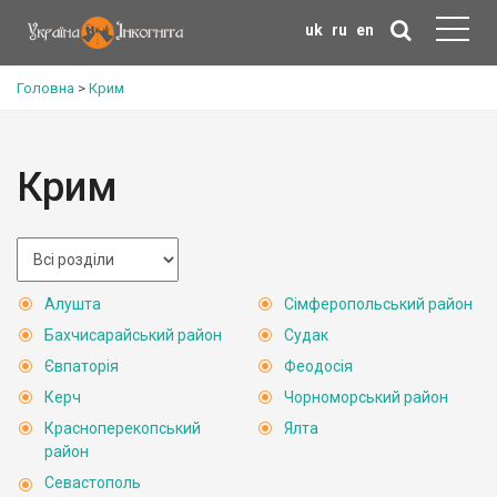
uk
ru
en
Головна
>
Крим
Крим
Алушта
Сімферопольський район
Бахчисарайський район
Судак
Євпаторія
Феодосія
Керч
Чорноморський район
Красноперекопський
Ялта
район
Севастополь