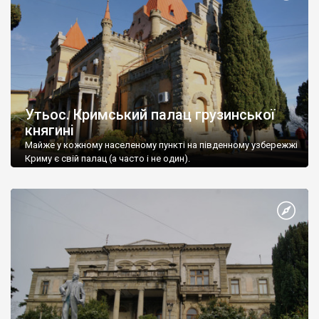
Утьос. Кримський палац грузинської
княгині
Майже у кожному населеному пункті на південному узбережжі
Криму є свій палац (а часто і не один).