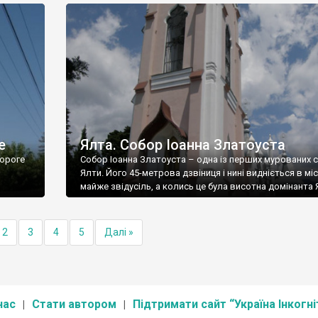
е
Ялта. Собор Іоанна Златоуста
ороге
Собор Іоанна Златоуста – одна із перших мурованих 
Ялти. Його 45-метрова дзвіниця і нині видніється в міс
майже звідусіль, а колись це була висотна домінанта 
2
3
4
5
Далі »
нас
Стати автором
Підтримати сайт “Україна Інкогні