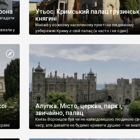
рона
Утьос. Кримський палац грузинськ
княгині
згадати
Майже у кожному населеному пункті на південному
ивезли у
узбережжі Криму є свій палац (а часто і не один).
ої
Алупка. Місто, церква, парк і,
звичайно, палац
Князь Воронцов був чи не найвідомішою людиною св
раїні
часу, але давайте не будемо кривити душею – чи знал
це прізвище до відвідин Алупки? Мабуть все таки ні.