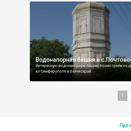
Водонапорная башня в с.Почтово
Интересную водонапорную башню посмотрели по д
из Симферополя в Бахчисарай.
1
Про 