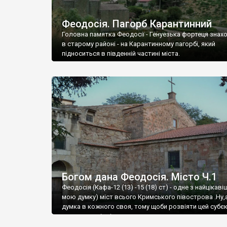
Феодосія. Пагорб Карантинний
Головна памятка Феодосії - Генуезька фортеця знах
в старому районі - на Карантинному пагорбі, який
підноситься в південній частині міста.
Богом дана Феодосія. Місто Ч.1
Феодосія (Кафа-12 (13) -15 (18) ст) - одне з найцікаві
мою думку) міст всього Кримського півострова .Ну,
думка в кожного своя, тому щоби розвіяти цей субєк
запрошую відвідати це