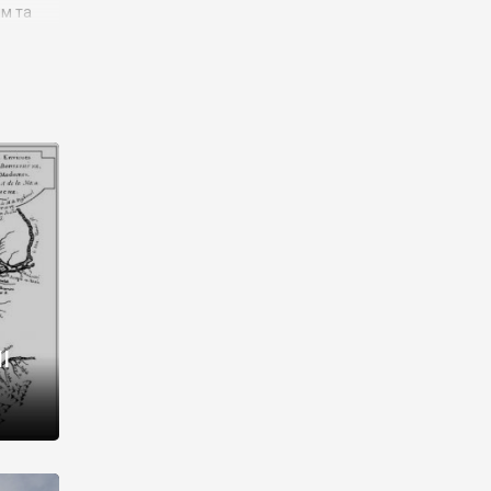
им та
ора і
є
го типу,
ей-
рний
ста:
 райони
від 2
I
і,
рукти,
 котрі