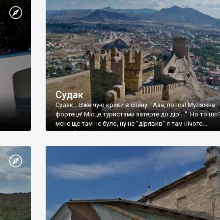
Судак
Судак... Вже чую крики в спину: "Ааа, попса! Муляжна
фортеця! Місце,туристами затерте до дір!..." Но то шо
мене ще там не було, ну не "дірявив" я там нічого...
принаймні до цього літа.