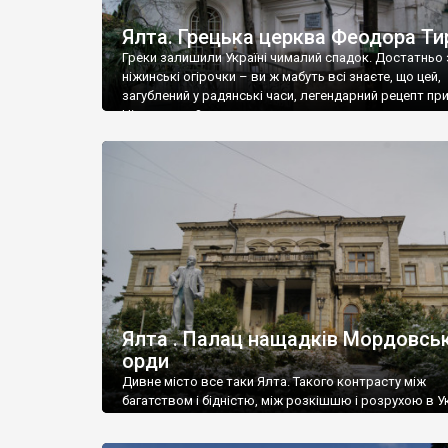
Ялта. Грецька церква Феодора Ти
Греки залишили Україні чималий спадок. Достатньо 
ніжинські огірочки – ви ж мабуть всі знаєте, що цей,
загублений у радянські часи, легендарний рецепт пр
Ніжин греки?
Ялта . Палац нащадків Мордовськ
орди
Дивне місто все таки Ялта. Такого контрасту між
багатством і бідністю, між розкішшю і розрухою в Ук
більше не знайдеш.