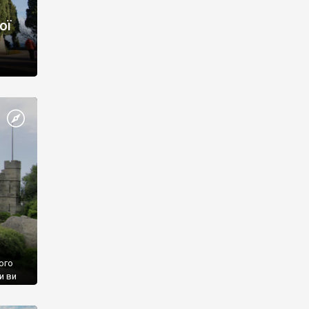
ої
ого
и ви