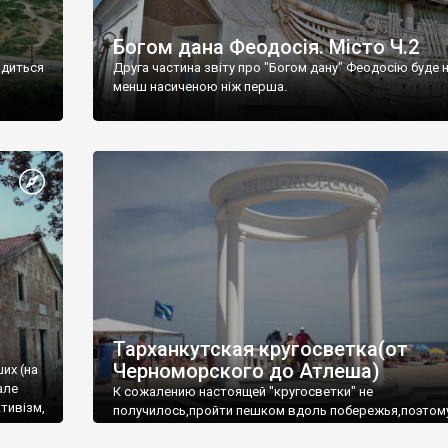
Богом дана Феодосія. Місто Ч.2
одиться
Друга частина звіту про "Богом дану" Феодосію буде 
менш насиченою ніж перша.
Тарханкутская кругосветка(от
Черноморского до Атлеша)
ших (на
але
К сожалению настоящей "кругосветки" не
тивізм,
получилось,пройти пешком вдоль побережья,поэтом
совершали радиальные вылазки из Оленевки.