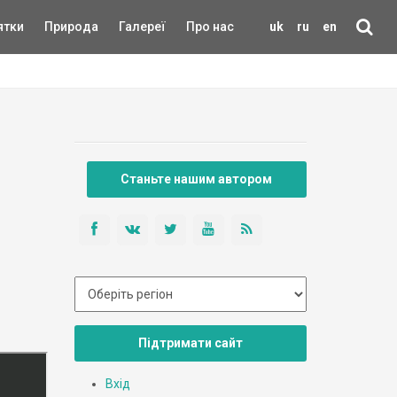
ятки
Природа
Галереї
Про нас
uk
ru
en
Станьте нашим автором
Підтримати сайт
Вхід