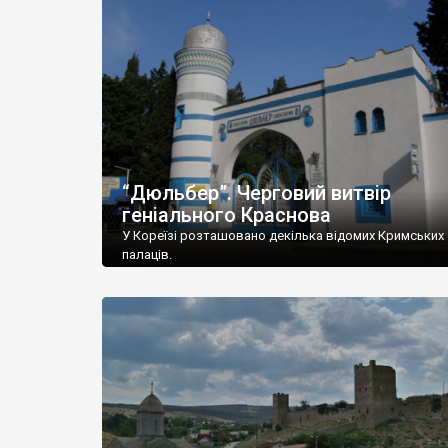
“Дюльбер”. Черговий витвір
геніального Краснова
У Кореїзі розташовано декілька відомих Кримських
палаців.