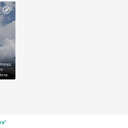
споруд
ті
Ялти.
та”