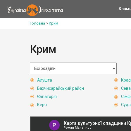
Крам
Головна
>
Крим
Крим
Алушта
Крас
Бахчисарайський район
Сева
Євпаторія
Сімф
Керч
Суда