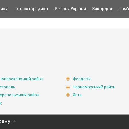
ниця
Історія і традиції
Регіони України
Закордон
Пам'
ноперекопський район
Феодосія
стополь
Чорноморський район
еропольський район
Ялта
к