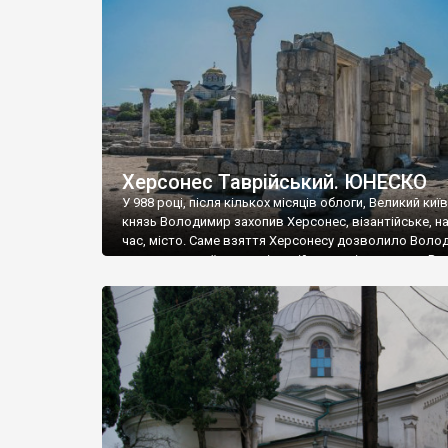
музею «Новгородський музей-заповідник» сотні арт
візантійської доби. Раритети викрадені з фондів об’
культурної спадщини ЮНЕСКО «Херсонеса Таврійсько
Офіційно – на виставку «Золото Візантії», але експер
влада в Україні вважають це лише […]
Херсонес Таврійський. ЮНЕСКО
У 988 році, після кількох місяців облоги, Великий киї
князь Володимир захопив Херсонес, візантійське, на
час, місто. Саме взяття Херсонесу дозволило Воло
диктувати свої умови візантійському імператору Вас
та одружитися з його дочкою Ганною. Цього ж року,
Херсонесі Володимир-язичник, став Василем-
християнином. А потім було Хрещення Русі. На честь
Херсонесу Таврійського названо місто […]