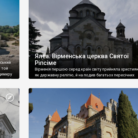
ефактів
називаються «повстяками» (postaki)…” “Вино. Крим
єкту
виробляє відмінне вино і його вдосталь: воно все ду
го».
легке біле і дуже […]
ти та
Ялта. Вірменська церква Святої
Ріпсіме
вський
 той
Вірменія першою серед країн світу прийняла христия
димиру
як державну релігію, й на подив багатьох пересічних
илю ІІ,
українців, які усіх кавказців вважають мусульманами,
 в
вірмени є відданими вірянами Христа