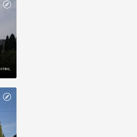
же
нство,