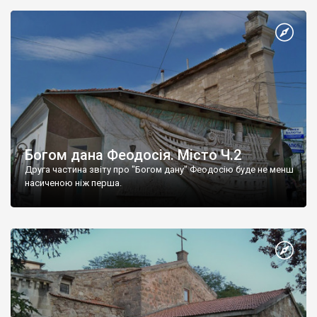
Богом дана Феодосія. Місто Ч.2
Друга частина звіту про "Богом дану" Феодосію буде не менш
насиченою ніж перша.