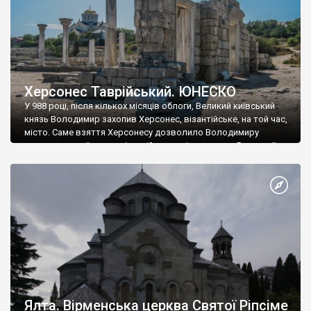
Херсонес Таврійський. ЮНЕСКО
У 988 році, після кількох місяців облоги, Великий київський
князь Володимир захопив Херсонес, візантійське, на той час,
місто. Саме взяття Херсонесу дозволило Володимиру
диктувати свої умови візантійському імператору Василю ІІ, та
одружитися з його дочкою Ганною. Цього ж року, в
Херсонесі Володимир-язичник, став Василем-християнином.
А потім було Хрещення Русі. На честь Херсонесу Таврійського
названо місто […]
Ялта. Вірменська церква Святої Ріпсіме