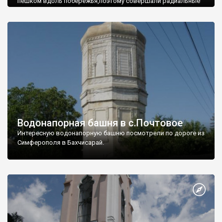
пешком вдоль побережья,поэтому совершали радиальные
вылазки из Оленевки.
Водонапорная башня в с.Почтовое
Интересную водонапорную башню посмотрели по дороге из
Симферополя в Бахчисарай.