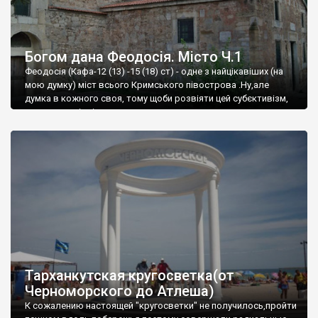
Богом дана Феодосія. Місто Ч.1
Феодосія (Кафа-12 (13) -15 (18) ст) - одне з найцікавіших (на
мою думку) міст всього Кримського півострова .Ну,але
думка в кожного своя, тому щоби розвіяти цей субєктивізм,
запрошую відвідати це
Тарханкутская кругосветка(от
Черноморского до Атлеша)
К сожалению настоящей "кругосветки" не получилось,пройти