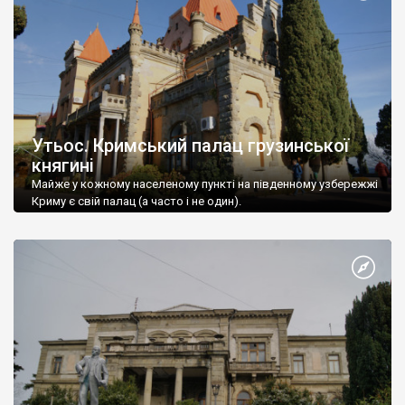
Утьос. Кримський палац грузинської
княгині
Майже у кожному населеному пункті на південному узбережжі
Криму є свій палац (а часто і не один).