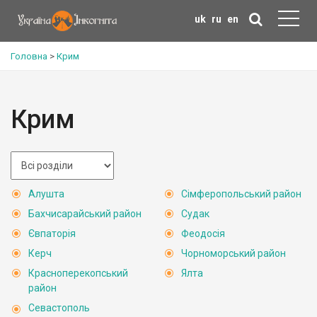
uk
ru
en
Головна
>
Крим
Крим
Алушта
Сімферопольський район
Бахчисарайський район
Судак
Євпаторія
Феодосія
Керч
Чорноморський район
Красноперекопський
Ялта
район
Севастополь