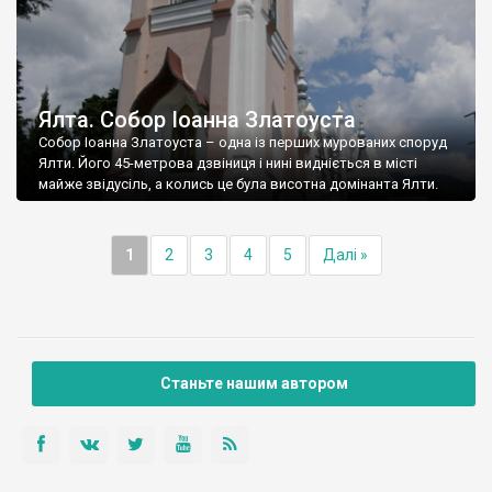
Ялта. Собор Іоанна Златоуста
Собор Іоанна Златоуста – одна із перших мурованих споруд
Ялти. Його 45-метрова дзвіниця і нині видніється в місті
майже звідусіль, а колись це була висотна домінанта Ялти.
1
2
3
4
5
Далі »
Станьте нашим автором