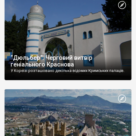
“Дюльбер”. Черговий витвір
геніального Краснова
У Кореїзі розташовано декілька відомих Кримських палаців.