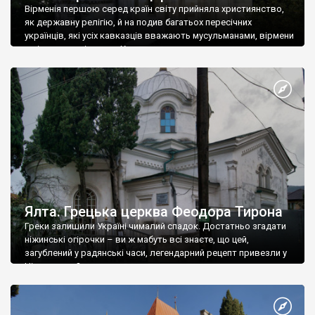
Вірменія першою серед країн світу прийняла християнство,
як державну релігію, й на подив багатьох пересічних
українців, які усіх кавказців вважають мусульманами, вірмени
є відданими вірянами Христа
Ялта. Грецька церква Феодора Тирона
Греки залишили Україні чималий спадок. Достатньо згадати
ніжинські огірочки – ви ж мабуть всі знаєте, що цей,
загублений у радянські часи, легендарний рецепт привезли у
Ніжин греки?