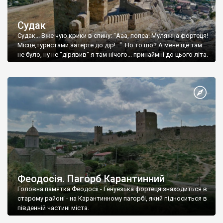
Судак
Судак... Вже чую крики в спину: "Ааа, попса! Муляжна фортеця!
Місце,туристами затерте до дір!..." Но то шо? А мене ще там
не було, ну не "дірявив" я там нічого... принаймні до цього літа.
Феодосія. Пагорб Карантинний
Головна памятка Феодосії - Генуезька фортеця знаходиться в
старому районі - на Карантинному пагорбі, який підноситься в
південній частині міста.