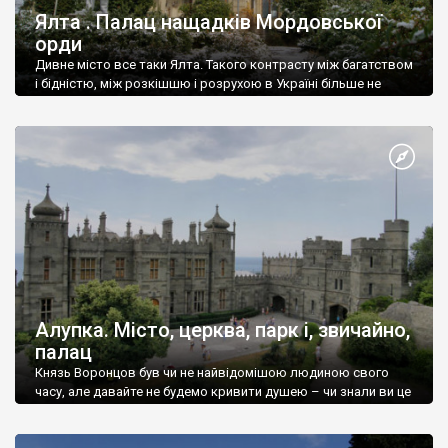
Ялта . Палац нащадків Мордовської
орди
Дивне місто все таки Ялта. Такого контрасту між багатством
і бідністю, між розкішшю і розрухою в Україні більше не
знайдеш.
Алупка. Місто, церква, парк і, звичайно,
палац
Князь Воронцов був чи не найвідомішою людиною свого
часу, але давайте не будемо кривити душею – чи знали ви це
прізвище до відвідин Алупки? Мабуть все таки ні.