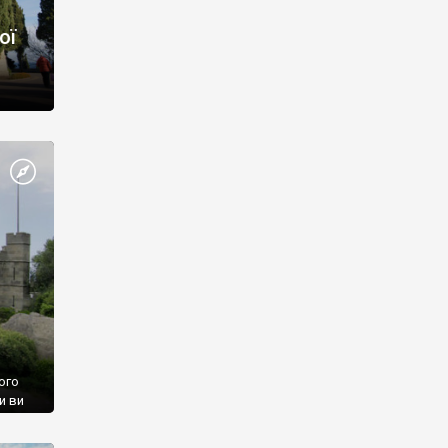
ої
ого
и ви