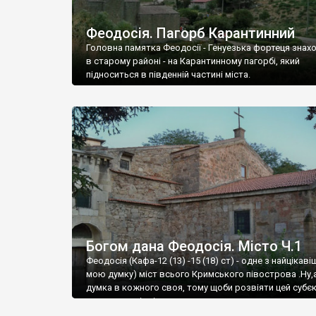
Феодосія. Пагорб Карантинний
Головна памятка Феодосії - Генуезька фортеця знах
в старому районі - на Карантинному пагорбі, який
підноситься в південній частині міста.
Богом дана Феодосія. Місто Ч.1
Феодосія (Кафа-12 (13) -15 (18) ст) - одне з найцікаві
мою думку) міст всього Кримського півострова .Ну,
думка в кожного своя, тому щоби розвіяти цей субєк
запрошую відвідати це