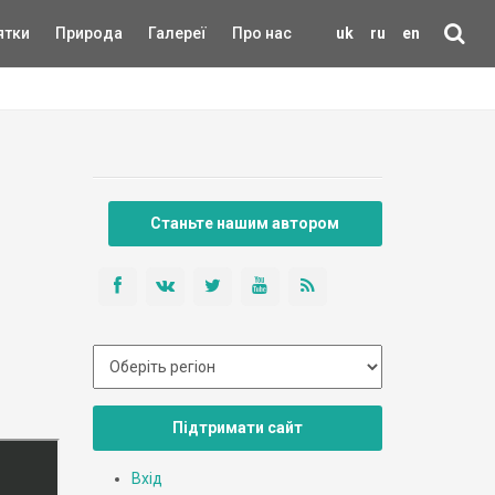
ятки
Природа
Галереї
Про нас
uk
ru
en
Станьте нашим автором
Підтримати сайт
Вхід