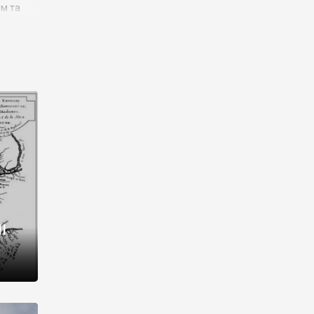
им та
ора і
є
го типу,
ей-
рний
ста:
 райони
від 2
I
і,
рукти,
 котрі