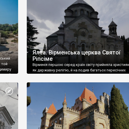
ефактів
називаються «повстяками» (postaki)…” “Вино. Крим
єкту
виробляє відмінне вино і його вдосталь: воно все ду
го».
легке біле і дуже […]
ти та
Ялта. Вірменська церква Святої
Ріпсіме
вський
 той
Вірменія першою серед країн світу прийняла христия
димиру
як державну релігію, й на подив багатьох пересічних
илю ІІ,
українців, які усіх кавказців вважають мусульманами,
 в
вірмени є відданими вірянами Христа