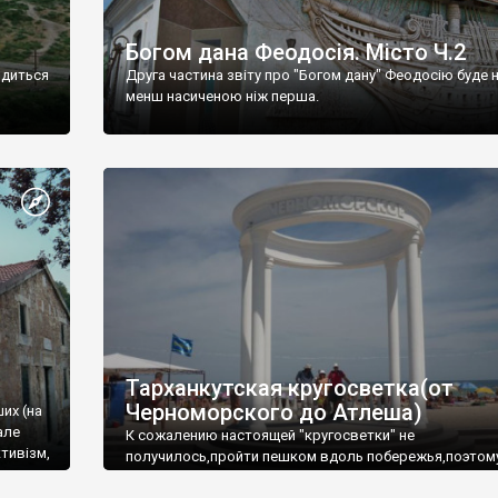
Богом дана Феодосія. Місто Ч.2
одиться
Друга частина звіту про "Богом дану" Феодосію буде 
менш насиченою ніж перша.
Тарханкутская кругосветка(от
Черноморского до Атлеша)
ших (на
але
К сожалению настоящей "кругосветки" не
тивізм,
получилось,пройти пешком вдоль побережья,поэтом
совершали радиальные вылазки из Оленевки.