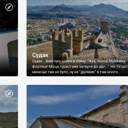
Судак
Судак... Вже чую крики в спину: "Ааа, попса! Муляжна
фортеця! Місце,туристами затерте до дір!..." Но то шо
мене ще там не було, ну не "дірявив" я там нічого...
принаймні до цього літа.