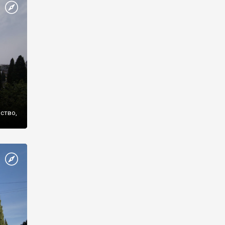
же
нство,