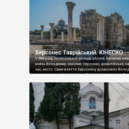
музею «Новгородський музей-заповідник» сотні арт
візантійської доби. Раритети викрадені з фондів об’
культурної спадщини ЮНЕСКО «Херсонеса Таврійсько
Офіційно – на виставку «Золото Візантії», але експер
влада в Україні вважають це лише […]
Херсонес Таврійський. ЮНЕСКО
У 988 році, після кількох місяців облоги, Великий киї
князь Володимир захопив Херсонес, візантійське, на
час, місто. Саме взяття Херсонесу дозволило Воло
диктувати свої умови візантійському імператору Вас
та одружитися з його дочкою Ганною. Цього ж року,
Херсонесі Володимир-язичник, став Василем-
християнином. А потім було Хрещення Русі. На честь
Херсонесу Таврійського названо місто […]