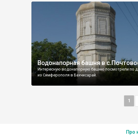
Водонапорная башня в с.Почтово
Интересную водонапорную башню посмотрели по д
из Симферополя в Бахчисарай.
1
Про 