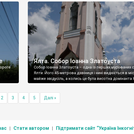
е
Ялта. Собор Іоанна Златоуста
ороге
Собор Іоанна Златоуста – одна із перших мурованих 
Ялти. Його 45-метрова дзвіниця і нині видніється в міс
майже звідусіль, а колись це була висотна домінанта 
2
3
4
5
Далі »
нас
Стати автором
Підтримати сайт “Україна Інкогні