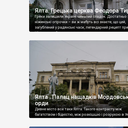
Ялта. Грецька церква Феодора Ти
Греки залишили Україні чималий спадок. Достатньо 
ніжинські огірочки – ви ж мабуть всі знаєте, що цей,
загублений у радянські часи, легендарний рецепт пр
Ніжин греки?
Ялта . Палац нащадків Мордовськ
орди
Дивне місто все таки Ялта. Такого контрасту між
багатством і бідністю, між розкішшю і розрухою в Ук
більше не знайдеш.