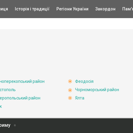
ниця
Історія і традиції
Регіони України
Закордон
Пам'
ноперекопський район
Феодосія
стополь
Чорноморський район
еропольський район
Ялта
к