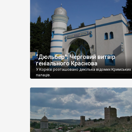
“Дюльбер”. Черговий витвір
геніального Краснова
У Кореїзі розташовано декілька відомих Кримських
палаців.