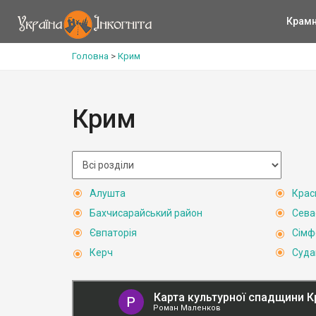
Крам
Головна
>
Крим
Крим
Алушта
Крас
Бахчисарайський район
Сева
Євпаторія
Сімф
Керч
Суда