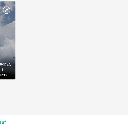
споруд
ті
Ялти.
та”