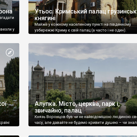
рона
Утьос. Кримський палац грузинськ
княгині
згадати
Майже у кожному населеному пункті на південному
ивезли у
узбережжі Криму є свій палац (а часто і не один).
ої
Алупка. Місто, церква, парк і,
звичайно, палац
Князь Воронцов був чи не найвідомішою людиною св
раїні
часу, але давайте не будемо кривити душею – чи знал
це прізвище до відвідин Алупки? Мабуть все таки ні.