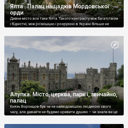
Ялта . Палац нащадків Мордовської
орди
Дивне місто все таки Ялта. Такого контрасту між багатством
і бідністю, між розкішшю і розрухою в Україні більше не
знайдеш.
Алупка. Місто, церква, парк і, звичайно,
палац
Князь Воронцов був чи не найвідомішою людиною свого
часу, але давайте не будемо кривити душею – чи знали ви це
прізвище до відвідин Алупки? Мабуть все таки ні.