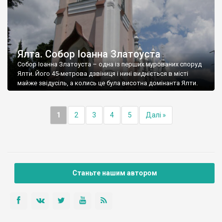
Ялта. Собор Іоанна Златоуста
Собор Іоанна Златоуста – одна із перших мурованих споруд
Ялти. Його 45-метрова дзвіниця і нині видніється в місті
майже звідусіль, а колись це була висотна домінанта Ялти.
1
2
3
4
5
Далі »
Станьте нашим автором