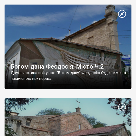
Богом дана Феодосія. Місто Ч.2
Друга частина звіту про "Богом дану" Феодосію буде не менш
насиченою ніж перша.