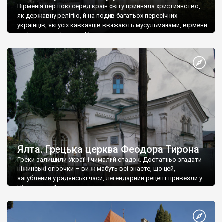
Вірменія першою серед країн світу прийняла християнство,
як державну релігію, й на подив багатьох пересічних
українців, які усіх кавказців вважають мусульманами, вірмени
є відданими вірянами Христа
Ялта. Грецька церква Феодора Тирона
Греки залишили Україні чималий спадок. Достатньо згадати
ніжинські огірочки – ви ж мабуть всі знаєте, що цей,
загублений у радянські часи, легендарний рецепт привезли у
Ніжин греки?