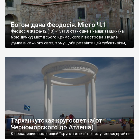
Богом дана Феодосія. Місто Ч.1
Феодосія (Кафа-12 (13) -15 (18) ст) - одне з найцікавіших (на
мою думку) міст всього Кримського півострова .Ну,але
думка в кожного своя, тому щоби розвіяти цей субєктивізм,
запрошую відвідати це
Тарханкутская кругосветка(от
Черноморского до Атлеша)
К сожалению настоящей "кругосветки" не получилось,пройти