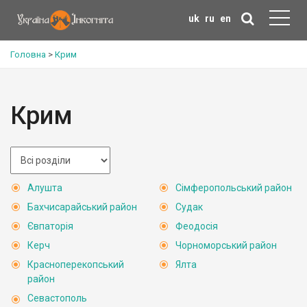
uk
ru
en
Головна
>
Крим
Крим
Алушта
Сімферопольський район
Бахчисарайський район
Судак
Євпаторія
Феодосія
Керч
Чорноморський район
Красноперекопський
Ялта
район
Севастополь