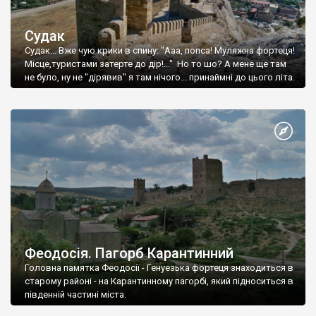
Судак
Судак... Вже чую крики в спину: "Ааа, попса! Муляжна фортеця!
Місце,туристами затерте до дір!..." Но то шо? А мене ще там
не було, ну не "дірявив" я там нічого... принаймні до цього літа.
Феодосія. Пагорб Карантинний
Головна памятка Феодосії - Генуезька фортеця знаходиться в
старому районі - на Карантинному пагорбі, який підноситься в
південній частині міста.