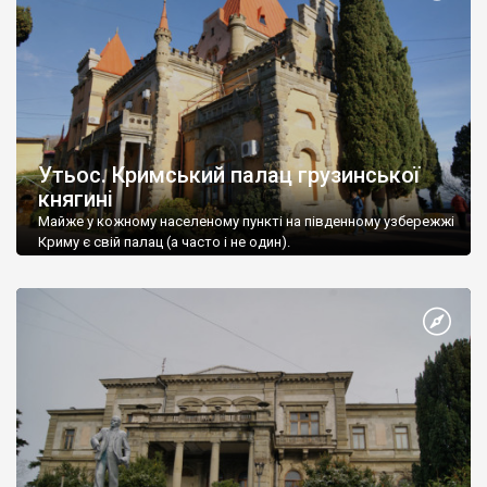
Утьос. Кримський палац грузинської
княгині
Майже у кожному населеному пункті на південному узбережжі
Криму є свій палац (а часто і не один).