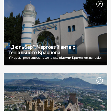
“Дюльбер”. Черговий витвір
геніального Краснова
У Кореїзі розташовано декілька відомих Кримських палаців.