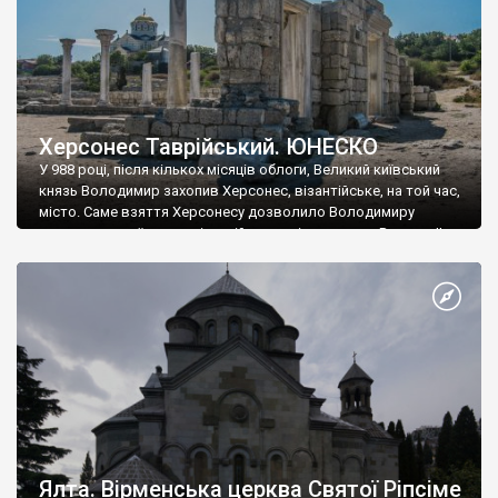
Херсонес Таврійський. ЮНЕСКО
У 988 році, після кількох місяців облоги, Великий київський
князь Володимир захопив Херсонес, візантійське, на той час,
місто. Саме взяття Херсонесу дозволило Володимиру
диктувати свої умови візантійському імператору Василю ІІ, та
одружитися з його дочкою Ганною. Цього ж року, в
Херсонесі Володимир-язичник, став Василем-християнином.
А потім було Хрещення Русі. На честь Херсонесу Таврійського
названо місто […]
Ялта. Вірменська церква Святої Ріпсіме