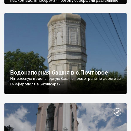
пешком вдоль побережья,поэтому совершали радиальные
вылазки из Оленевки.
Водонапорная башня в с.Почтовое
Интересную водонапорную башню посмотрели по дороге из
Симферополя в Бахчисарай.