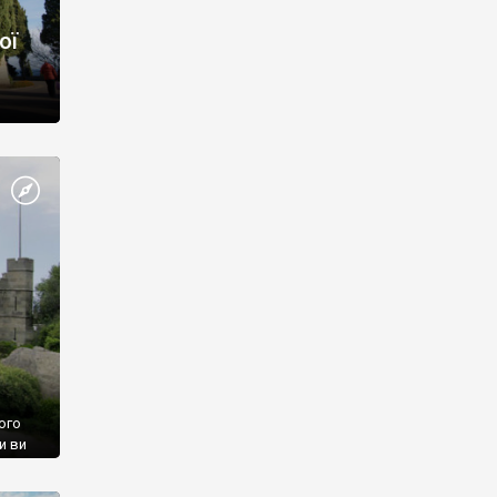
ої
ого
и ви