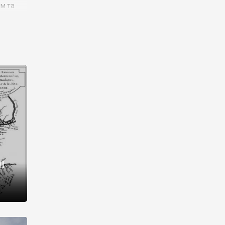
им та
ора і
є
го типу,
ей-
рний
ста:
 райони
від 2
I
і,
рукти,
 котрі