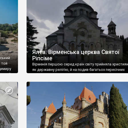
ефактів
називаються «повстяками» (postaki)…” “Вино. Крим
єкту
виробляє відмінне вино і його вдосталь: воно все ду
го».
легке біле і дуже […]
ти та
Ялта. Вірменська церква Святої
Ріпсіме
вський
 той
Вірменія першою серед країн світу прийняла христия
димиру
як державну релігію, й на подив багатьох пересічних
илю ІІ,
українців, які усіх кавказців вважають мусульманами,
 в
вірмени є відданими вірянами Христа