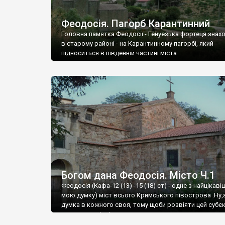
Феодосія. Пагорб Карантинний
Головна памятка Феодосії - Генуезька фортеця знах
в старому районі - на Карантинному пагорбі, який
підноситься в південній частині міста.
Богом дана Феодосія. Місто Ч.1
Феодосія (Кафа-12 (13) -15 (18) ст) - одне з найцікаві
мою думку) міст всього Кримського півострова .Ну,
думка в кожного своя, тому щоби розвіяти цей субєк
запрошую відвідати це