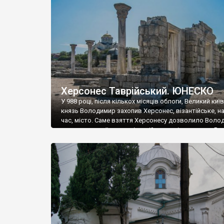
музею «Новгородський музей-заповідник» сотні арт
візантійської доби. Раритети викрадені з фондів об’
культурної спадщини ЮНЕСКО «Херсонеса Таврійсько
Офіційно – на виставку «Золото Візантії», але експер
влада в Україні вважають це лише […]
Херсонес Таврійський. ЮНЕСКО
У 988 році, після кількох місяців облоги, Великий киї
князь Володимир захопив Херсонес, візантійське, на
час, місто. Саме взяття Херсонесу дозволило Воло
диктувати свої умови візантійському імператору Вас
та одружитися з його дочкою Ганною. Цього ж року,
Херсонесі Володимир-язичник, став Василем-
християнином. А потім було Хрещення Русі. На честь
Херсонесу Таврійського названо місто […]