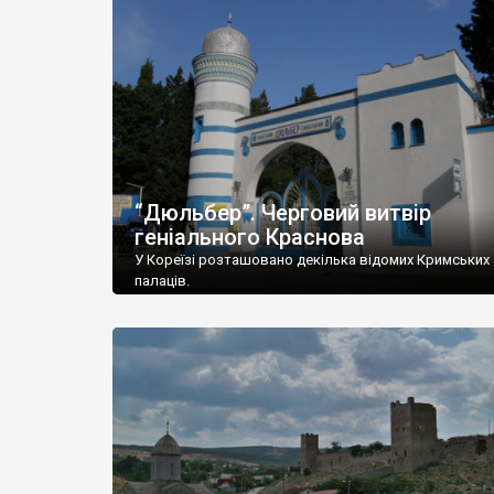
“Дюльбер”. Черговий витвір
геніального Краснова
У Кореїзі розташовано декілька відомих Кримських
палаців.