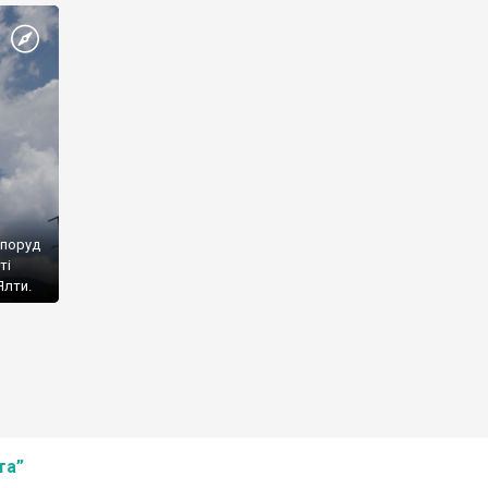
споруд
ті
Ялти.
та”