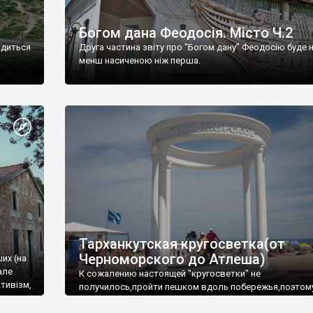
Богом дана Феодосія. Місто Ч.2
одиться
Друга частина звіту про "Богом дану" Феодосію буде 
менш насиченою ніж перша.
Тарханкутская кругосветка(от
Черноморского до Атлеша)
ших (на
але
К сожалению настоящей "кругосветки" не
тивізм,
получилось,пройти пешком вдоль побережья,поэтом
совершали радиальные вылазки из Оленевки.