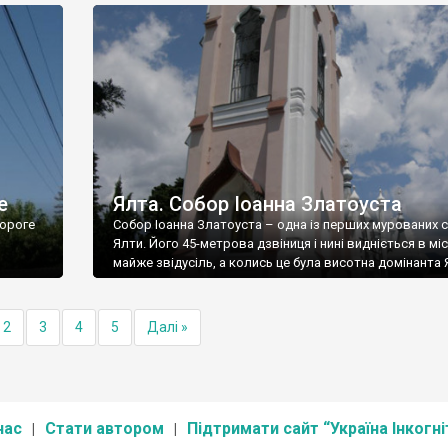
е
Ялта. Собор Іоанна Златоуста
ороге
Собор Іоанна Златоуста – одна із перших мурованих 
Ялти. Його 45-метрова дзвіниця і нині видніється в міс
майже звідусіль, а колись це була висотна домінанта 
2
3
4
5
Далі »
нас
Стати автором
Підтримати сайт “Україна Інкогні