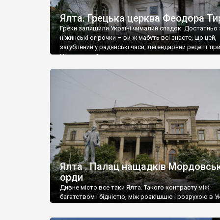
Ялта. Грецька церква Феодора Ти
Греки залишили Україні чималий спадок. Достатньо 
ніжинські огірочки – ви ж мабуть всі знаєте, що цей,
загублений у радянські часи, легендарний рецепт пр
Ніжин греки?
Ялта . Палац нащадків Мордовськ
орди
Дивне місто все таки Ялта. Такого контрасту між
багатством і бідністю, між розкішшю і розрухою в Ук
більше не знайдеш.