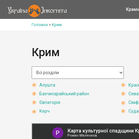
Крам
Головна
>
Крим
Крим
Алушта
Крас
Бахчисарайський район
Сева
Євпаторія
Сімф
Керч
Суда