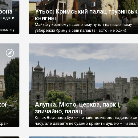
рона
Утьос. Кримський палац грузинськ
княгині
згадати
Майже у кожному населеному пункті на південному
ивезли у
узбережжі Криму є свій палац (а часто і не один).
ої
Алупка. Місто, церква, парк і,
звичайно, палац
Князь Воронцов був чи не найвідомішою людиною св
раїні
часу, але давайте не будемо кривити душею – чи знал
це прізвище до відвідин Алупки? Мабуть все таки ні.