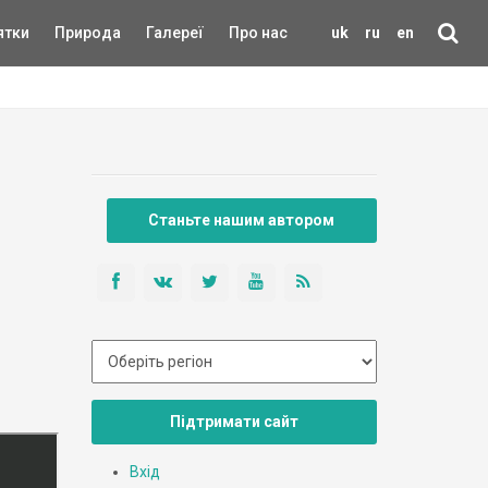
ятки
Природа
Галереї
Про нас
uk
ru
en
Станьте нашим автором
Підтримати сайт
Вхід