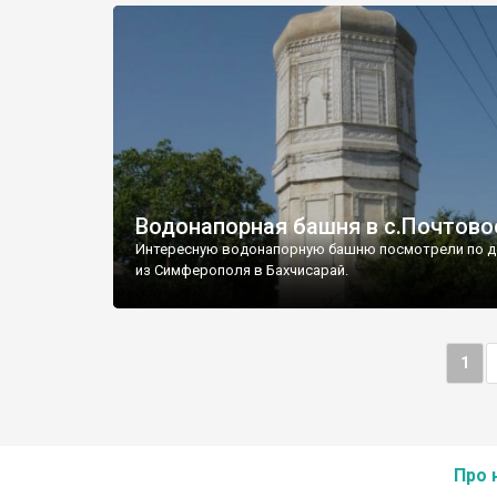
Водонапорная башня в с.Почтово
Интересную водонапорную башню посмотрели по д
из Симферополя в Бахчисарай.
1
Про 