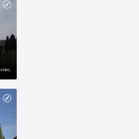
же
нство,