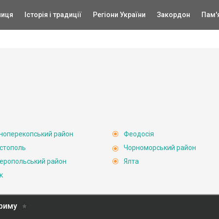
ниця
Історія і традиції
Регіони України
Закордон
Пам'
ноперекопський район
Феодосія
стополь
Чорноморський район
еропольський район
Ялта
к