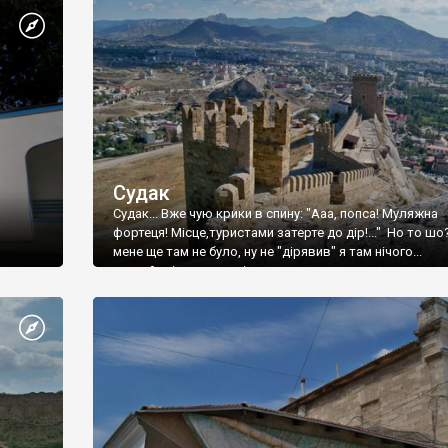
Судак
Судак... Вже чую крики в спину: "Ааа, попса! Муляжна
фортеця! Місце,туристами затерте до дір!..." Но то шо
мене ще там не було, ну не "дірявив" я там нічого...
принаймні до цього літа.