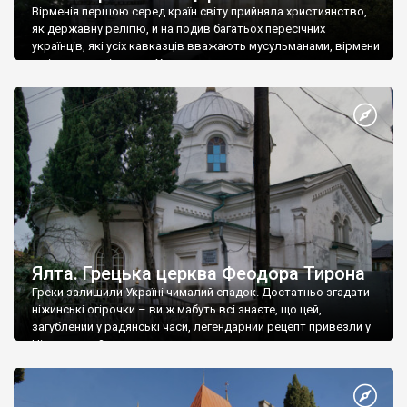
Вірменія першою серед країн світу прийняла християнство,
як державну релігію, й на подив багатьох пересічних
українців, які усіх кавказців вважають мусульманами, вірмени
є відданими вірянами Христа
Ялта. Грецька церква Феодора Тирона
Греки залишили Україні чималий спадок. Достатньо згадати
ніжинські огірочки – ви ж мабуть всі знаєте, що цей,
загублений у радянські часи, легендарний рецепт привезли у
Ніжин греки?