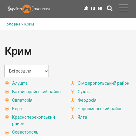
uk
ru
en
Головна
>
Крим
Крим
Алушта
Сімферопольський район
Бахчисарайський район
Судак
Євпаторія
Феодосія
Керч
Чорноморський район
Красноперекопський
Ялта
район
Севастополь