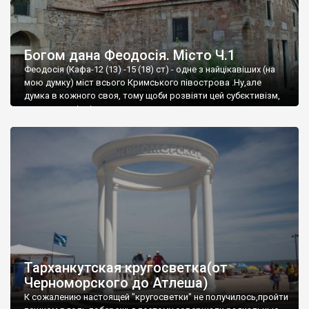
Богом дана Феодосія. Місто Ч.1
Феодосія (Кафа-12 (13) -15 (18) ст) - одне з найцікавіших (на
мою думку) міст всього Кримського півострова .Ну,але
думка в кожного своя, тому щоби розвіяти цей субєктивізм,
запрошую відвідати це
Тарханкутская кругосветка(от
Черноморского до Атлеша)
К сожалению настоящей "кругосветки" не получилось,пройти