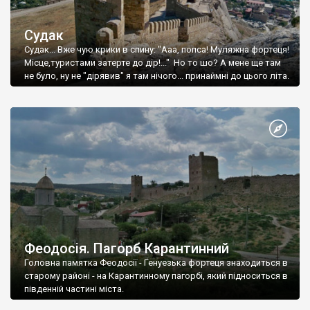
Судак
Судак... Вже чую крики в спину: "Ааа, попса! Муляжна фортеця!
Місце,туристами затерте до дір!..." Но то шо? А мене ще там
не було, ну не "дірявив" я там нічого... принаймні до цього літа.
Феодосія. Пагорб Карантинний
Головна памятка Феодосії - Генуезька фортеця знаходиться в
старому районі - на Карантинному пагорбі, який підноситься в
південній частині міста.