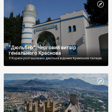
“Дюльбер”. Черговий витвір
геніального Краснова
У Кореїзі розташовано декілька відомих Кримських палаців.