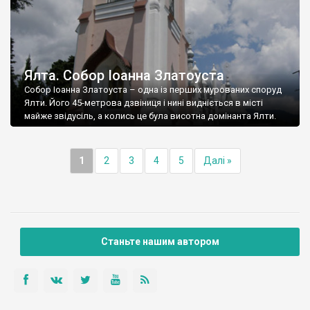
Ялта. Собор Іоанна Златоуста
Собор Іоанна Златоуста – одна із перших мурованих споруд
Ялти. Його 45-метрова дзвіниця і нині видніється в місті
майже звідусіль, а колись це була висотна домінанта Ялти.
1
2
3
4
5
Далі »
Станьте нашим автором