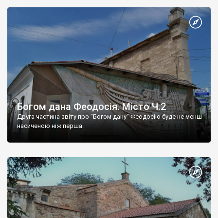
Богом дана Феодосія. Місто Ч.2
Друга частина звіту про "Богом дану" Феодосію буде не менш
насиченою ніж перша.