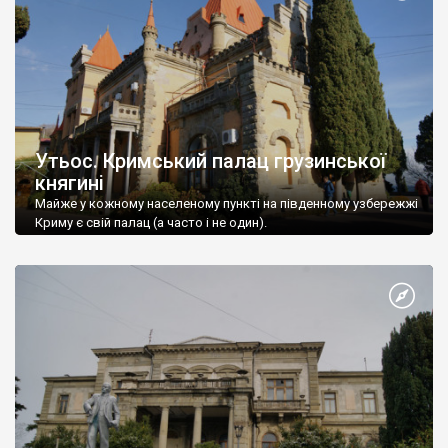
Утьос. Кримський палац грузинської
княгині
Майже у кожному населеному пункті на південному узбережжі
Криму є свій палац (а часто і не один).