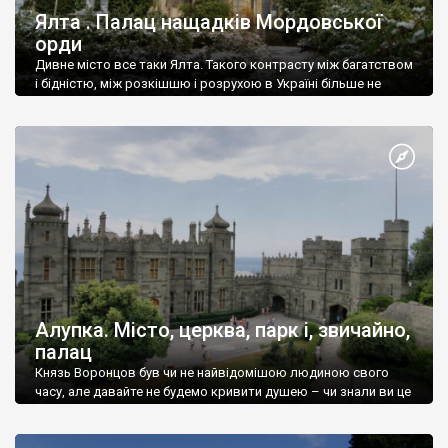
Ялта . Палац нащадків Мордовської
орди
Дивне місто все таки Ялта. Такого контрасту між багатством
і бідністю, між розкішшю і розрухою в Україні більше не
знайдеш.
Алупка. Місто, церква, парк і, звичайно,
палац
Князь Воронцов був чи не найвідомішою людиною свого
часу, але давайте не будемо кривити душею – чи знали ви це
прізвище до відвідин Алупки? Мабуть все таки ні.