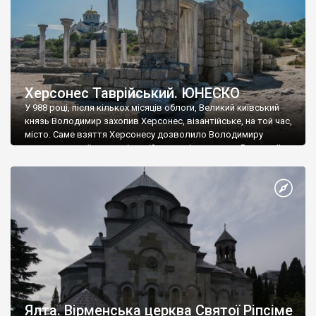
Херсонес Таврійський. ЮНЕСКО
У 988 році, після кількох місяців облоги, Великий київський
князь Володимир захопив Херсонес, візантійське, на той час,
місто. Саме взяття Херсонесу дозволило Володимиру
диктувати свої умови візантійському імператору Василю ІІ, та
одружитися з його дочкою Ганною. Цього ж року, в
Херсонесі Володимир-язичник, став Василем-християнином.
А потім було Хрещення Русі. На честь Херсонесу Таврійського
названо місто […]
Ялта. Вірменська церква Святої Ріпсіме