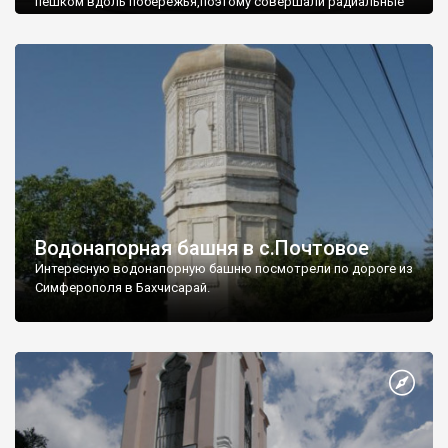
пешком вдоль побережья,поэтому совершали радиальные
вылазки из Оленевки.
Водонапорная башня в с.Почтовое
Интересную водонапорную башню посмотрели по дороге из
Симферополя в Бахчисарай.