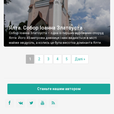
Ялта. Собор Іоанна Златоуста
Собор Іоанна Златоуста – одна із перших мурованих споруд
Ялти. Його 45-метрова дзвіниця і нині видніється в місті
майже звідусіль, а колись це була висотна домінанта Ялти.
1
2
3
4
5
Далі »
Станьте нашим автором