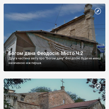
Богом дана Феодосія. Місто Ч.2
Друга частина звіту про "Богом дану" Феодосію буде не менш
насиченою ніж перша.