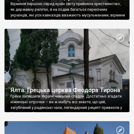
Вірменія першою серед країн світу прийняла християнство,
як державну релігію, й на подив багатьох пересічних
українців, які усіх кавказців вважають мусульманами, вірмени
є відданими вірянами Христа
Ялта. Грецька церква Феодора Тирона
Греки залишили Україні чималий спадок. Достатньо згадати
ніжинські огірочки – ви ж мабуть всі знаєте, що цей,
загублений у радянські часи, легендарний рецепт привезли у
Ніжин греки?