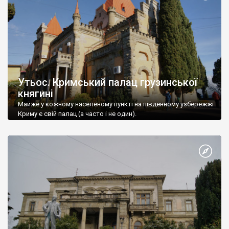
Утьос. Кримський палац грузинської
княгині
Майже у кожному населеному пункті на південному узбережжі
Криму є свій палац (а часто і не один).