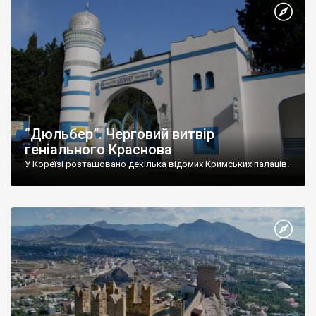
“Дюльбер”. Черговий витвір
геніального Краснова
У Кореїзі розташовано декілька відомих Кримських палаців.