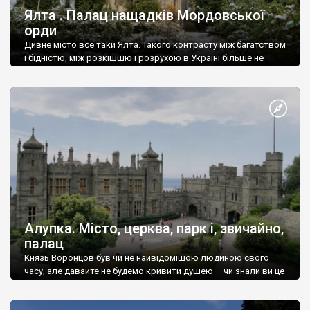
Ялта . Палац нащадків Мордовської
орди
Дивне місто все таки Ялта. Такого контрасту між багатством
і бідністю, між розкішшю і розрухою в Україні більше не
знайдеш.
Алупка. Місто, церква, парк і, звичайно,
палац
Князь Воронцов був чи не найвідомішою людиною свого
часу, але давайте не будемо кривити душею – чи знали ви це
прізвище до відвідин Алупки? Мабуть все таки ні.