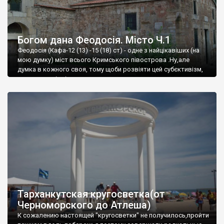
Богом дана Феодосія. Місто Ч.1
Феодосія (Кафа-12 (13) -15 (18) ст) - одне з найцікавіших (на
мою думку) міст всього Кримського півострова .Ну,але
думка в кожного своя, тому щоби розвіяти цей субєктивізм,
запрошую відвідати це
Тарханкутская кругосветка(от
Черноморского до Атлеша)
К сожалению настоящей "кругосветки" не получилось,пройти