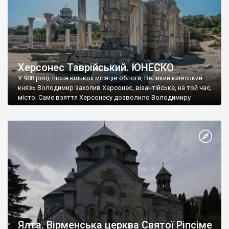
Херсонес Таврійський. ЮНЕСКО
У 988 році, після кількох місяців облоги, Великий київський
князь Володимир захопив Херсонес, візантійське, на той час,
місто. Саме взяття Херсонесу дозволило Володимиру
диктувати свої умови візантійському імператору Василю ІІ, та
одружитися з його дочкою Ганною. Цього ж року, в
Херсонесі Володимир-язичник, став Василем-християнином.
А потім було Хрещення Русі. На честь Херсонесу Таврійського
названо місто […]
Ялта. Вірменська церква Святої Ріпсіме