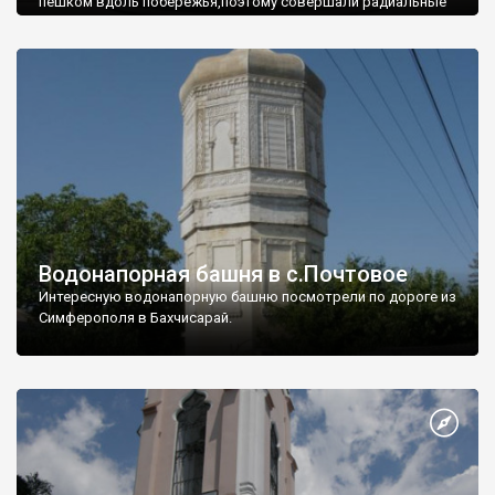
пешком вдоль побережья,поэтому совершали радиальные
вылазки из Оленевки.
Водонапорная башня в с.Почтовое
Интересную водонапорную башню посмотрели по дороге из
Симферополя в Бахчисарай.