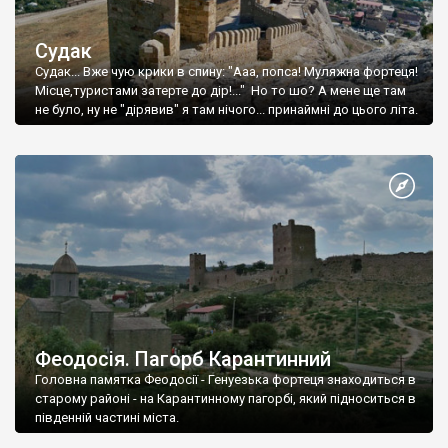
Судак
Судак... Вже чую крики в спину: "Ааа, попса! Муляжна фортеця!
Місце,туристами затерте до дір!..." Но то шо? А мене ще там
не було, ну не "дірявив" я там нічого... принаймні до цього літа.
Феодосія. Пагорб Карантинний
Головна памятка Феодосії - Генуезька фортеця знаходиться в
старому районі - на Карантинному пагорбі, який підноситься в
південній частині міста.