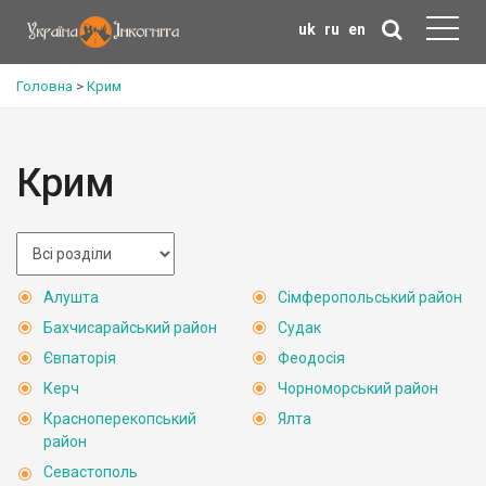
uk
ru
en
Головна
>
Крим
Крим
Алушта
Сімферопольський район
Бахчисарайський район
Судак
Євпаторія
Феодосія
Керч
Чорноморський район
Красноперекопський
Ялта
район
Севастополь