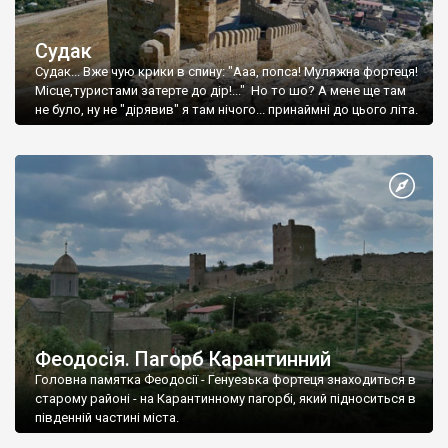
Судак
Судак... Вже чую крики в спину: "Ааа, попса! Муляжна фортеця!
Місце,туристами затерте до дір!..." Но то шо? А мене ще там
не було, ну не "дірявив" я там нічого... принаймні до цього літа.
Феодосія. Пагорб Карантинний
Головна памятка Феодосії - Генуезька фортеця знаходиться в
старому районі - на Карантинному пагорбі, який підноситься в
південній частині міста.