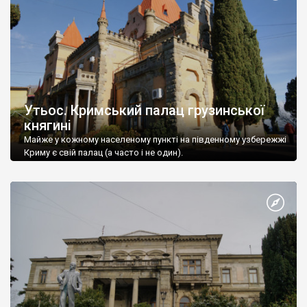
Утьос. Кримський палац грузинської
княгині
Майже у кожному населеному пункті на південному узбережжі
Криму є свій палац (а часто і не один).