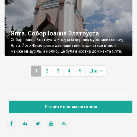
Ялта. Собор Іоанна Златоуста
Собор Іоанна Златоуста – одна із перших мурованих споруд
Ялти. Його 45-метрова дзвіниця і нині видніється в місті
майже звідусіль, а колись це була висотна домінанта Ялти.
1
2
3
4
5
Далі »
Станьте нашим автором