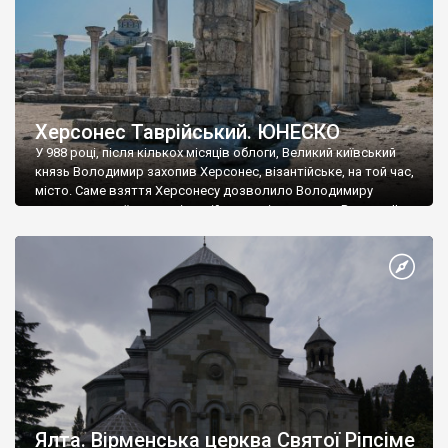
Херсонес Таврійський. ЮНЕСКО
У 988 році, після кількох місяців облоги, Великий київський
князь Володимир захопив Херсонес, візантійське, на той час,
місто. Саме взяття Херсонесу дозволило Володимиру
диктувати свої умови візантійському імператору Василю ІІ, та
одружитися з його дочкою Ганною. Цього ж року, в
Херсонесі Володимир-язичник, став Василем-християнином.
А потім було Хрещення Русі. На честь Херсонесу Таврійського
названо місто […]
Ялта. Вірменська церква Святої Ріпсіме