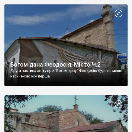
Богом дана Феодосія. Місто Ч.2
Друга частина звіту про "Богом дану" Феодосію буде не менш
насиченою ніж перша.