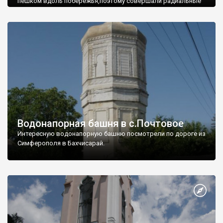
пешком вдоль побережья,поэтому совершали радиальные
вылазки из Оленевки.
Водонапорная башня в с.Почтовое
Интересную водонапорную башню посмотрели по дороге из
Симферополя в Бахчисарай.