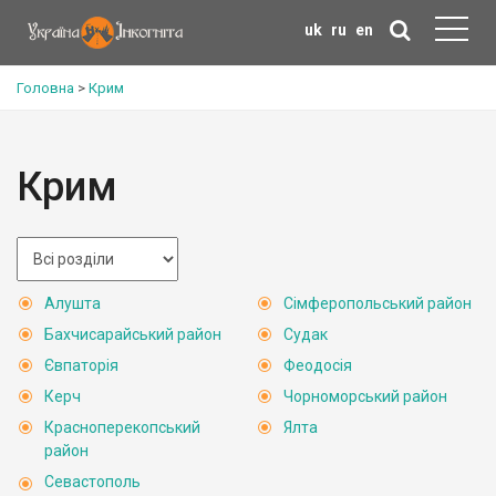
uk
ru
en
Головна
>
Крим
Крим
Алушта
Сімферопольський район
Бахчисарайський район
Судак
Євпаторія
Феодосія
Керч
Чорноморський район
Красноперекопський
Ялта
район
Севастополь