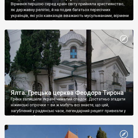
Вірменія першою серед країн світу прийняла християнство,
як державну релігію, й на подив багатьох пересічних
українців, які усіх кавказців вважають мусульманами, вірмени
є відданими вірянами Христа
Ялта. Грецька церква Феодора Тирона
Греки залишили Україні чималий спадок. Достатньо згадати
ніжинські огірочки – ви ж мабуть всі знаєте, що цей,
загублений у радянські часи, легендарний рецепт привезли у
Ніжин греки?