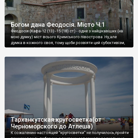
Богом дана Феодосія. Місто Ч.1
Феодосія (Кафа-12 (13) -15 (18) ст) - одне з найцікавіших (на
мою думку) міст всього Кримського півострова .Ну,але
думка в кожного своя, тому щоби розвіяти цей субєктивізм,
запрошую відвідати це
Тарханкутская кругосветка(от
Черноморского до Атлеша)
К сожалению настоящей "кругосветки" не получилось,пройти