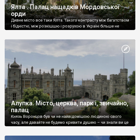
Ялта . Палац нащадків Мордовської
орди
Дивне місто все таки Ялта. Такого контрасту між багатством
і бідністю, між розкішшю і розрухою в Україні більше не
знайдеш.
Алупка. Місто, церква, парк і, звичайно,
палац
Князь Воронцов був чи не найвідомішою людиною свого
часу, але давайте не будемо кривити душею – чи знали ви це
прізвище до відвідин Алупки? Мабуть все таки ні.