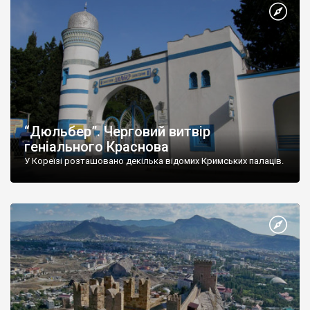
“Дюльбер”. Черговий витвір
геніального Краснова
У Кореїзі розташовано декілька відомих Кримських палаців.