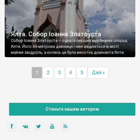
Ялта. Собор Іоанна Златоуста
Собор Іоанна Златоуста – одна із перших мурованих споруд
Ялти. Його 45-метрова дзвіниця і нині видніється в місті
майже звідусіль, а колись це була висотна домінанта Ялти.
1
2
3
4
5
Далі »
Станьте нашим автором