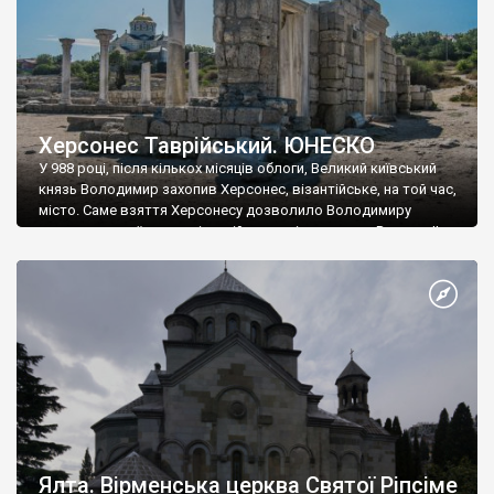
Херсонес Таврійський. ЮНЕСКО
У 988 році, після кількох місяців облоги, Великий київський
князь Володимир захопив Херсонес, візантійське, на той час,
місто. Саме взяття Херсонесу дозволило Володимиру
диктувати свої умови візантійському імператору Василю ІІ, та
одружитися з його дочкою Ганною. Цього ж року, в
Херсонесі Володимир-язичник, став Василем-християнином.
А потім було Хрещення Русі. На честь Херсонесу Таврійського
названо місто […]
Ялта. Вірменська церква Святої Ріпсіме