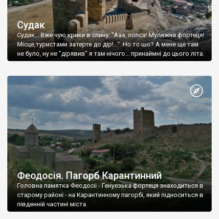
Судак
Судак... Вже чую крики в спину: "Ааа, попса! Муляжна фортеця!
Місце,туристами затерте до дір!..." Но то шо? А мене ще там
не було, ну не "дірявив" я там нічого... принаймні до цього літа.
Феодосія. Пагорб Карантинний
Головна памятка Феодосії - Генуезька фортеця знаходиться в
старому районі - на Карантинному пагорбі, який підноситься в
південній частині міста.