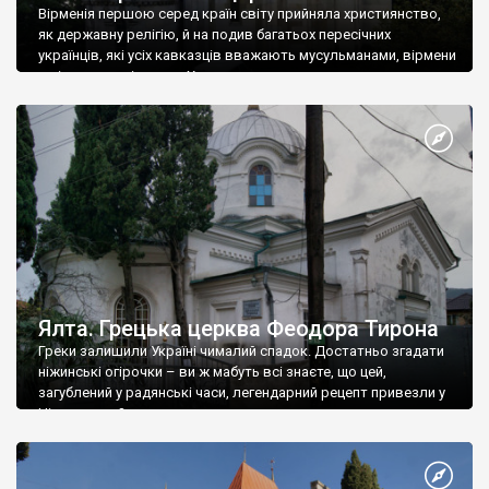
Вірменія першою серед країн світу прийняла християнство,
як державну релігію, й на подив багатьох пересічних
українців, які усіх кавказців вважають мусульманами, вірмени
є відданими вірянами Христа
Ялта. Грецька церква Феодора Тирона
Греки залишили Україні чималий спадок. Достатньо згадати
ніжинські огірочки – ви ж мабуть всі знаєте, що цей,
загублений у радянські часи, легендарний рецепт привезли у
Ніжин греки?