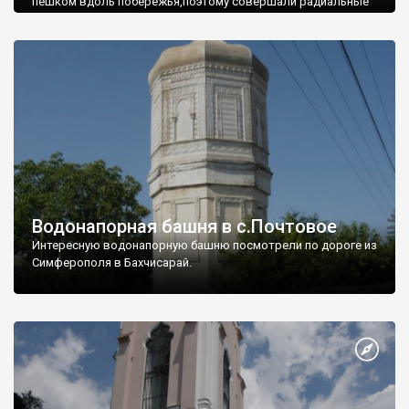
пешком вдоль побережья,поэтому совершали радиальные
вылазки из Оленевки.
Водонапорная башня в с.Почтовое
Интересную водонапорную башню посмотрели по дороге из
Симферополя в Бахчисарай.