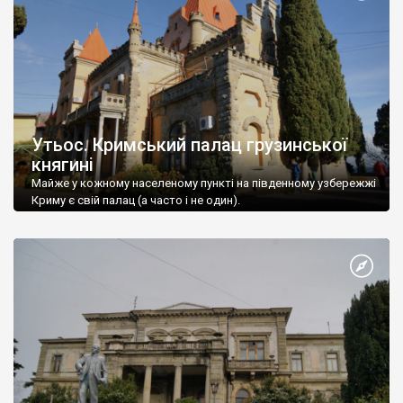
Утьос. Кримський палац грузинської
княгині
Майже у кожному населеному пункті на південному узбережжі
Криму є свій палац (а часто і не один).