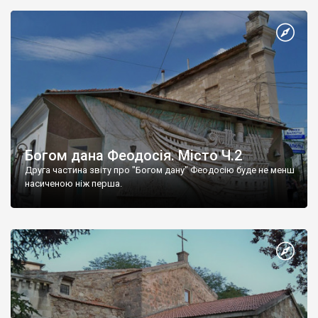
Богом дана Феодосія. Місто Ч.2
Друга частина звіту про "Богом дану" Феодосію буде не менш
насиченою ніж перша.