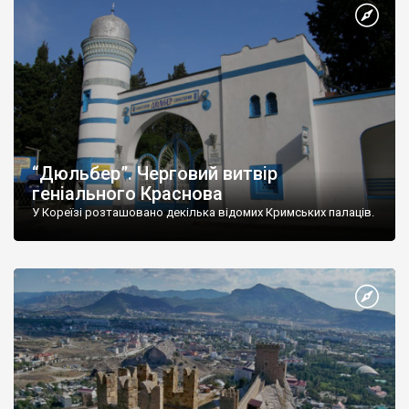
“Дюльбер”. Черговий витвір
геніального Краснова
У Кореїзі розташовано декілька відомих Кримських палаців.