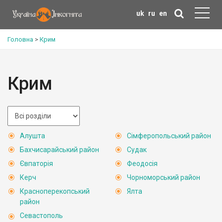
uk
ru
en
Головна
>
Крим
Крим
Алушта
Сімферопольський район
Бахчисарайський район
Судак
Євпаторія
Феодосія
Керч
Чорноморський район
Красноперекопський
Ялта
район
Севастополь