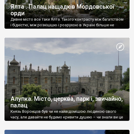
Ялта . Палац нащадків Мордовської
орди
Дивне місто все таки Ялта. Такого контрасту між багатством
і бідністю, між розкішшю і розрухою в Україні більше не
знайдеш.
Алупка. Місто, церква, парк і, звичайно,
палац
Князь Воронцов був чи не найвідомішою людиною свого
часу, але давайте не будемо кривити душею – чи знали ви це
прізвище до відвідин Алупки? Мабуть все таки ні.