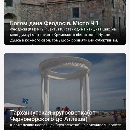
Богом дана Феодосія. Місто Ч.1
Феодосія (Кафа-12 (13) -15 (18) ст) - одне з найцікавіших (на
мою думку) міст всього Кримського півострова .Ну,але
думка в кожного своя, тому щоби розвіяти цей субєктивізм,
запрошую відвідати це
Тарханкутская кругосветка(от
Черноморского до Атлеша)
К сожалению настоящей "кругосветки" не получилось,пройти