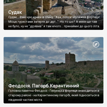
Судак
Судак... Вже чую крики в спину: "Ааа, попса! Муляжна фортеця!
Місце,туристами затерте до дір!..." Но то шо? А мене ще там
не було, ну не "дірявив" я там нічого... принаймні до цього літа.
Феодосія. Пагорб Карантинний
Головна памятка Феодосії - Генуезька фортеця знаходиться в
старому районі - на Карантинному пагорбі, який підноситься в
південній частині міста.