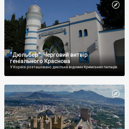
“Дюльбер”. Черговий витвір
геніального Краснова
У Кореїзі розташовано декілька відомих Кримських палаців.