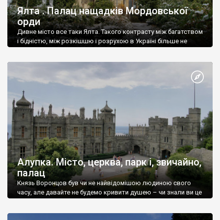
Ялта . Палац нащадків Мордовської
орди
Дивне місто все таки Ялта. Такого контрасту між багатством
і бідністю, між розкішшю і розрухою в Україні більше не
знайдеш.
Алупка. Місто, церква, парк і, звичайно,
палац
Князь Воронцов був чи не найвідомішою людиною свого
часу, але давайте не будемо кривити душею – чи знали ви це
прізвище до відвідин Алупки? Мабуть все таки ні.