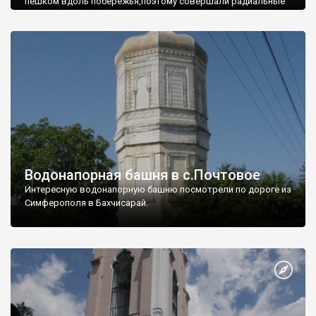
пешком вдоль побережья,поэтому совершали радиальные
вылазки из Оленевки.
Водонапорная башня в с.Почтовое
Интересную водонапорную башню посмотрели по дороге из
Симферополя в Бахчисарай.