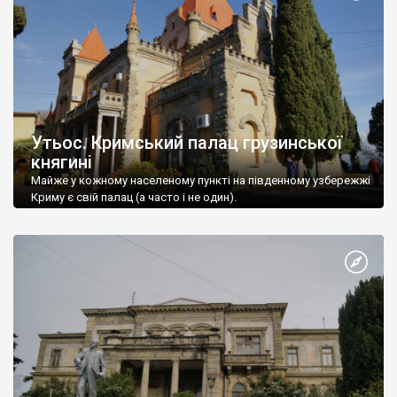
Утьос. Кримський палац грузинської
княгині
Майже у кожному населеному пункті на південному узбережжі
Криму є свій палац (а часто і не один).