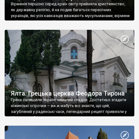
Вірменія першою серед країн світу прийняла християнство,
як державну релігію, й на подив багатьох пересічних
українців, які усіх кавказців вважають мусульманами, вірмени
є відданими вірянами Христа
Ялта. Грецька церква Феодора Тирона
Греки залишили Україні чималий спадок. Достатньо згадати
ніжинські огірочки – ви ж мабуть всі знаєте, що цей,
загублений у радянські часи, легендарний рецепт привезли у
Ніжин греки?