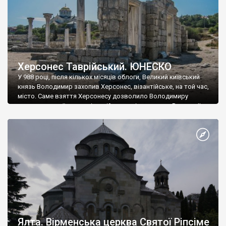
Херсонес Таврійський. ЮНЕСКО
У 988 році, після кількох місяців облоги, Великий київський
князь Володимир захопив Херсонес, візантійське, на той час,
місто. Саме взяття Херсонесу дозволило Володимиру
диктувати свої умови візантійському імператору Василю ІІ, та
одружитися з його дочкою Ганною. Цього ж року, в
Херсонесі Володимир-язичник, став Василем-християнином.
А потім було Хрещення Русі. На честь Херсонесу Таврійського
названо місто […]
Ялта. Вірменська церква Святої Ріпсіме