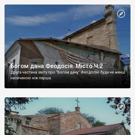
Богом дана Феодосія. Місто Ч.2
Друга частина звіту про "Богом дану" Феодосію буде не менш
насиченою ніж перша.