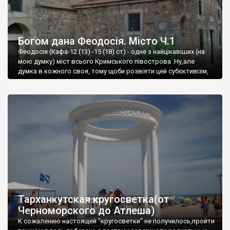
Богом дана Феодосія. Місто Ч.1
Феодосія (Кафа-12 (13) -15 (18) ст) - одне з найцікавіших (на
мою думку) міст всього Кримського півострова .Ну,але
думка в кожного своя, тому щоби розвіяти цей субєктивізм,
запрошую відвідати це
Тарханкутская кругосветка(от
Черноморского до Атлеша)
К сожалению настоящей "кругосветки" не получилось,пройти