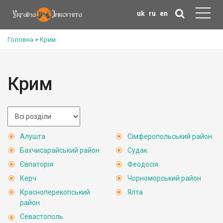
uk
ru
en
Головна
>
Крим
Крим
Алушта
Сімферопольський район
Бахчисарайський район
Судак
Євпаторія
Феодосія
Керч
Чорноморський район
Красноперекопський
Ялта
район
Севастополь