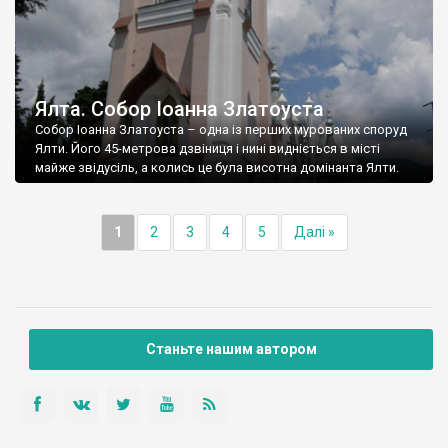
Ялта. Собор Іоанна Златоуста
Собор Іоанна Златоуста – одна із перших мурованих споруд
Ялти. Його 45-метрова дзвіниця і нині видніється в місті
майже звідусіль, а колись це була висотна домінанта Ялти.
1
2
3
4
5
Далі »
Станьте нашим автором