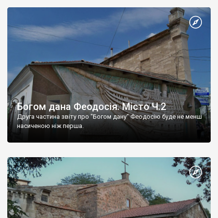
Богом дана Феодосія. Місто Ч.2
Друга частина звіту про "Богом дану" Феодосію буде не менш
насиченою ніж перша.