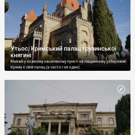
Утьос. Кримський палац грузинської
княгині
Майже у кожному населеному пункті на південному узбережжі
Криму є свій палац (а часто і не один).