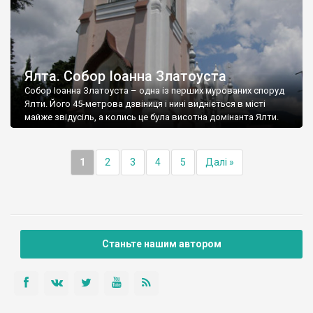
Ялта. Собор Іоанна Златоуста
Собор Іоанна Златоуста – одна із перших мурованих споруд
Ялти. Його 45-метрова дзвіниця і нині видніється в місті
майже звідусіль, а колись це була висотна домінанта Ялти.
1
2
3
4
5
Далі »
Станьте нашим автором