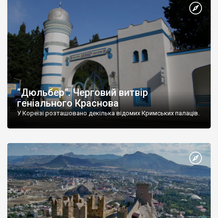
“Дюльбер”. Черговий витвір
геніального Краснова
У Кореїзі розташовано декілька відомих Кримських палаців.