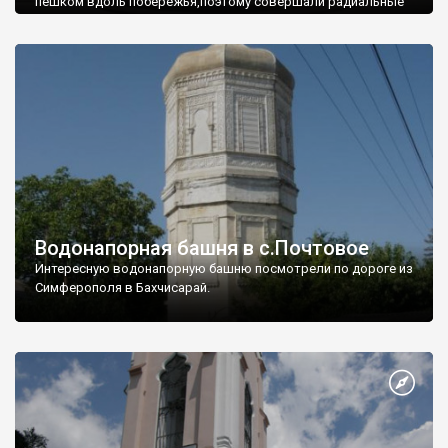
пешком вдоль побережья,поэтому совершали радиальные
вылазки из Оленевки.
Водонапорная башня в с.Почтовое
Интересную водонапорную башню посмотрели по дороге из
Симферополя в Бахчисарай.