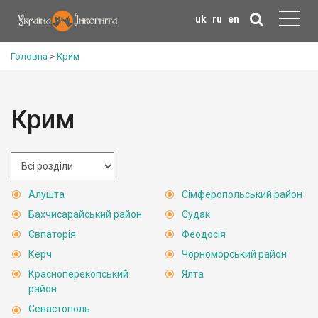
uk
ru
en
Головна
>
Крим
Крим
Алушта
Сімферопольський район
Бахчисарайський район
Судак
Євпаторія
Феодосія
Керч
Чорноморський район
Красноперекопський
Ялта
район
Севастополь