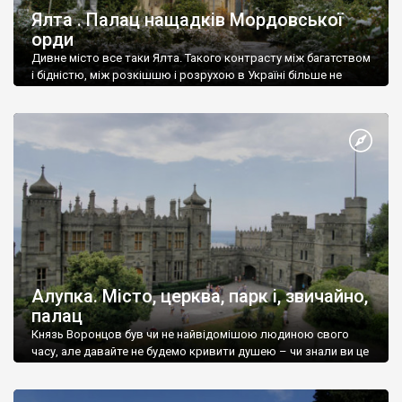
Ялта . Палац нащадків Мордовської
орди
Дивне місто все таки Ялта. Такого контрасту між багатством
і бідністю, між розкішшю і розрухою в Україні більше не
знайдеш.
Алупка. Місто, церква, парк і, звичайно,
палац
Князь Воронцов був чи не найвідомішою людиною свого
часу, але давайте не будемо кривити душею – чи знали ви це
прізвище до відвідин Алупки? Мабуть все таки ні.