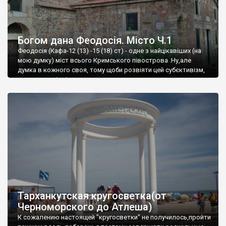
Богом дана Феодосія. Місто Ч.1
Феодосія (Кафа-12 (13) -15 (18) ст) - одне з найцікавіших (на
мою думку) міст всього Кримського півострова .Ну,але
думка в кожного своя, тому щоби розвіяти цей субєктивізм,
запрошую відвідати це
Тарханкутская кругосветка(от
Черноморского до Атлеша)
К сожалению настоящей "кругосветки" не получилось,пройти