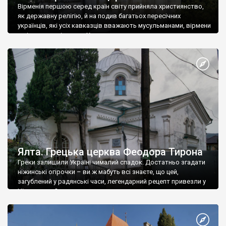
Вірменія першою серед країн світу прийняла християнство,
як державну релігію, й на подив багатьох пересічних
українців, які усіх кавказців вважають мусульманами, вірмени
є відданими вірянами Христа
Ялта. Грецька церква Феодора Тирона
Греки залишили Україні чималий спадок. Достатньо згадати
ніжинські огірочки – ви ж мабуть всі знаєте, що цей,
загублений у радянські часи, легендарний рецепт привезли у
Ніжин греки?