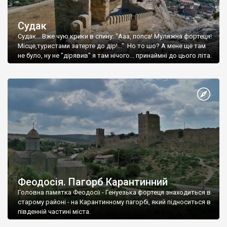
Судак
Судак... Вже чую крики в спину: "Ааа, попса! Муляжна фортеця!
Місце,туристами затерте до дір!..." Но то шо? А мене ще там
не було, ну не "дірявив" я там нічого... принаймні до цього літа.
Феодосія. Пагорб Карантинний
Головна памятка Феодосії - Генуезька фортеця знаходиться в
старому районі - на Карантинному пагорбі, який підноситься в
південній частині міста.