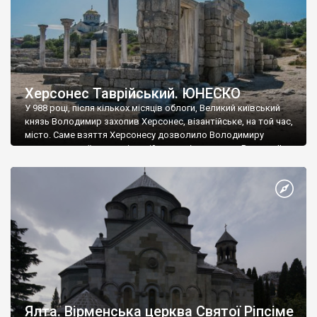
Херсонес Таврійський. ЮНЕСКО
У 988 році, після кількох місяців облоги, Великий київський
князь Володимир захопив Херсонес, візантійське, на той час,
місто. Саме взяття Херсонесу дозволило Володимиру
диктувати свої умови візантійському імператору Василю ІІ, та
одружитися з його дочкою Ганною. Цього ж року, в
Херсонесі Володимир-язичник, став Василем-християнином.
А потім було Хрещення Русі. На честь Херсонесу Таврійського
названо місто […]
Ялта. Вірменська церква Святої Ріпсіме