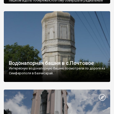
пешком вдоль побережья,поэтому совершали радиальные
вылазки из Оленевки.
Водонапорная башня в с.Почтовое
Интересную водонапорную башню посмотрели по дороге из
Симферополя в Бахчисарай.