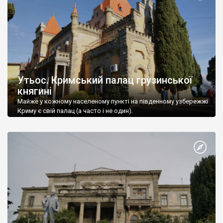
Утьос. Кримський палац грузинської
княгині
Майже у кожному населеному пункті на південному узбережжі
Криму є свій палац (а часто і не один).