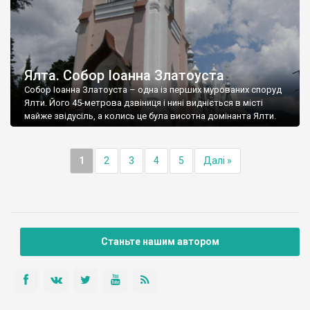
Ялта. Собор Іоанна Златоуста
Собор Іоанна Златоуста – одна із перших мурованих споруд
Ялти. Його 45-метрова дзвіниця і нині видніється в місті
майже звідусіль, а колись це була висотна домінанта Ялти.
1
2
3
4
5
Далі »
Станьте нашим автором