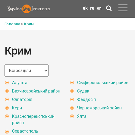
uk
ru
en
Головна
>
Крим
Крим
Алушта
Сімферопольський район
Бахчисарайський район
Судак
Євпаторія
Феодосія
Керч
Чорноморський район
Красноперекопський
Ялта
район
Севастополь