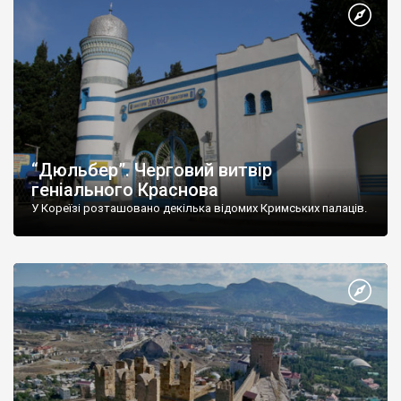
“Дюльбер”. Черговий витвір
геніального Краснова
У Кореїзі розташовано декілька відомих Кримських палаців.