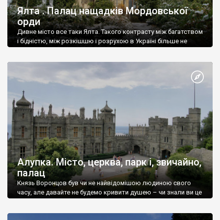
Ялта . Палац нащадків Мордовської
орди
Дивне місто все таки Ялта. Такого контрасту між багатством
і бідністю, між розкішшю і розрухою в Україні більше не
знайдеш.
Алупка. Місто, церква, парк і, звичайно,
палац
Князь Воронцов був чи не найвідомішою людиною свого
часу, але давайте не будемо кривити душею – чи знали ви це
прізвище до відвідин Алупки? Мабуть все таки ні.