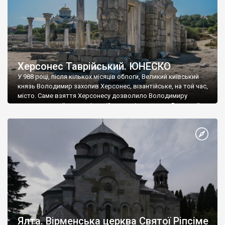
Херсонес Таврійський. ЮНЕСКО
У 988 році, після кількох місяців облоги, Великий київський
князь Володимир захопив Херсонес, візантійське, на той час,
місто. Саме взяття Херсонесу дозволило Володимиру
диктувати свої умови візантійському імператору Василю ІІ, та
одружитися з його дочкою Ганною. Цього ж року, в
Херсонесі Володимир-язичник, став Василем-християнином.
А потім було Хрещення Русі. На честь Херсонесу Таврійського
названо місто […]
Ялта. Вірменська церква Святої Ріпсіме