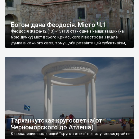
Богом дана Феодосія. Місто Ч.1
Феодосія (Кафа-12 (13) -15 (18) ст) - одне з найцікавіших (на
мою думку) міст всього Кримського півострова .Ну,але
думка в кожного своя, тому щоби розвіяти цей субєктивізм,
запрошую відвідати це
Тарханкутская кругосветка(от
Черноморского до Атлеша)
К сожалению настоящей "кругосветки" не получилось,пройти