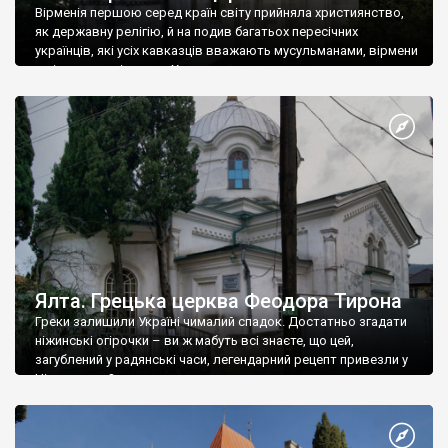
Вірменія першою серед країн світу прийняла християнство,
як державну релігію, й на подив багатьох пересічних
українців, які усіх кавказців вважають мусульманами, вірмени
є відданими вірянами Христа
Ялта. Грецька церква Феодора Тирона
Греки залишили Україні чималий спадок. Достатньо згадати
ніжинські огірочки – ви ж мабуть всі знаєте, що цей,
загублений у радянські часи, легендарний рецепт привезли у
Ніжин греки?