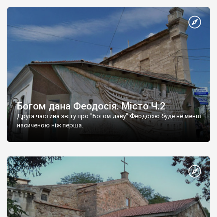
Богом дана Феодосія. Місто Ч.2
Друга частина звіту про "Богом дану" Феодосію буде не менш
насиченою ніж перша.