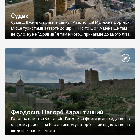
Судак
Судак... Вже чую крики в спину: "Ааа, попса! Муляжна фортеця!
Місце,туристами затерте до дір!..." Но то шо? А мене ще там
не було, ну не "дірявив" я там нічого... принаймні до цього літа.
Феодосія. Пагорб Карантинний
Головна памятка Феодосії - Генуезька фортеця знаходиться в
старому районі - на Карантинному пагорбі, який підноситься в
південній частині міста.