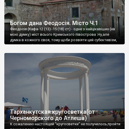
Богом дана Феодосія. Місто Ч.1
Феодосія (Кафа-12 (13) -15 (18) ст) - одне з найцікавіших (на
мою думку) міст всього Кримського півострова .Ну,але
думка в кожного своя, тому щоби розвіяти цей субєктивізм,
запрошую відвідати це
Тарханкутская кругосветка(от
Черноморского до Атлеша)
К сожалению настоящей "кругосветки" не получилось,пройти