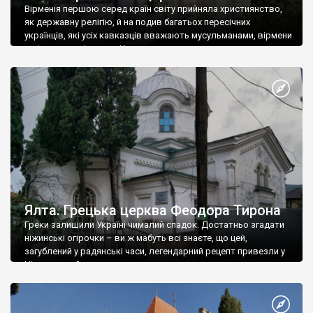
Вірменія першою серед країн світу прийняла християнство,
як державну релігію, й на подив багатьох пересічних
українців, які усіх кавказців вважають мусульманами, вірмени
є відданими вірянами Христа
Ялта. Грецька церква Феодора Тирона
Греки залишили Україні чималий спадок. Достатньо згадати
ніжинські огірочки – ви ж мабуть всі знаєте, що цей,
загублений у радянські часи, легендарний рецепт привезли у
Ніжин греки?