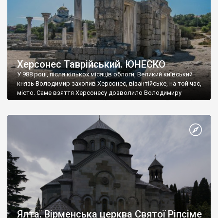
Херсонес Таврійський. ЮНЕСКО
У 988 році, після кількох місяців облоги, Великий київський
князь Володимир захопив Херсонес, візантійське, на той час,
місто. Саме взяття Херсонесу дозволило Володимиру
диктувати свої умови візантійському імператору Василю ІІ, та
одружитися з його дочкою Ганною. Цього ж року, в
Херсонесі Володимир-язичник, став Василем-християнином.
А потім було Хрещення Русі. На честь Херсонесу Таврійського
названо місто […]
Ялта. Вірменська церква Святої Ріпсіме