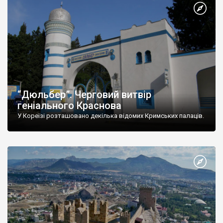
“Дюльбер”. Черговий витвір
геніального Краснова
У Кореїзі розташовано декілька відомих Кримських палаців.