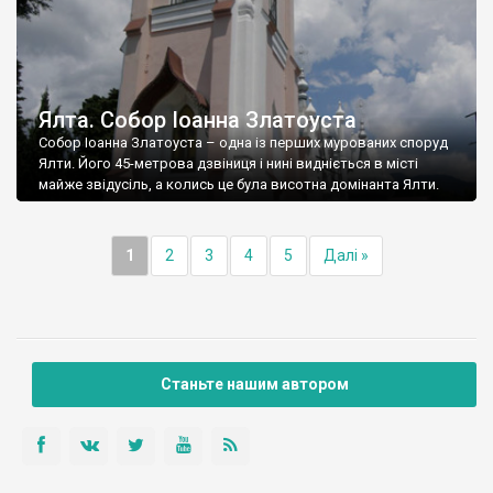
Ялта. Собор Іоанна Златоуста
Собор Іоанна Златоуста – одна із перших мурованих споруд
Ялти. Його 45-метрова дзвіниця і нині видніється в місті
майже звідусіль, а колись це була висотна домінанта Ялти.
1
2
3
4
5
Далі »
Станьте нашим автором