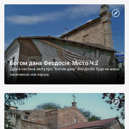
Богом дана Феодосія. Місто Ч.2
Друга частина звіту про "Богом дану" Феодосію буде не менш
насиченою ніж перша.