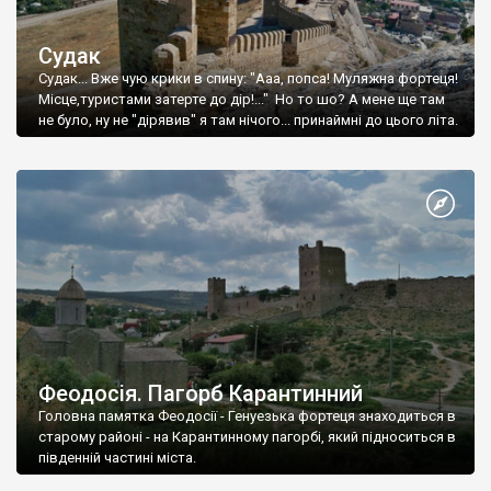
Судак
Судак... Вже чую крики в спину: "Ааа, попса! Муляжна фортеця!
Місце,туристами затерте до дір!..." Но то шо? А мене ще там
не було, ну не "дірявив" я там нічого... принаймні до цього літа.
Феодосія. Пагорб Карантинний
Головна памятка Феодосії - Генуезька фортеця знаходиться в
старому районі - на Карантинному пагорбі, який підноситься в
південній частині міста.