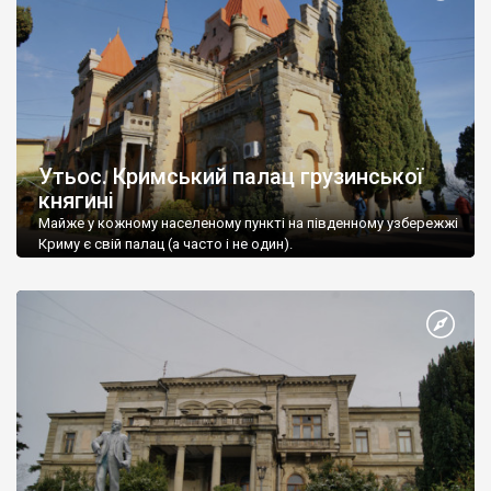
Утьос. Кримський палац грузинської
княгині
Майже у кожному населеному пункті на південному узбережжі
Криму є свій палац (а часто і не один).