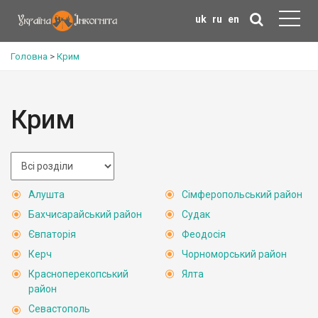
uk
ru
en
Головна
>
Крим
Крим
Алушта
Сімферопольський район
Бахчисарайський район
Судак
Євпаторія
Феодосія
Керч
Чорноморський район
Красноперекопський
Ялта
район
Севастополь