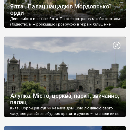
Ялта . Палац нащадків Мордовської
орди
Дивне місто все таки Ялта. Такого контрасту між багатством
і бідністю, між розкішшю і розрухою в Україні більше не
знайдеш.
Алупка. Місто, церква, парк і, звичайно,
палац
Князь Воронцов був чи не найвідомішою людиною свого
часу, але давайте не будемо кривити душею – чи знали ви це
прізвище до відвідин Алупки? Мабуть все таки ні.