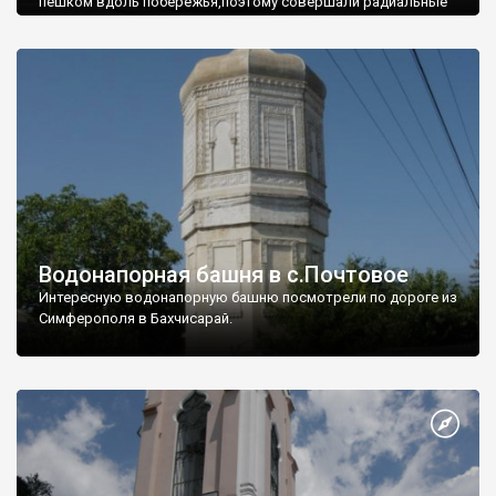
пешком вдоль побережья,поэтому совершали радиальные
вылазки из Оленевки.
Водонапорная башня в с.Почтовое
Интересную водонапорную башню посмотрели по дороге из
Симферополя в Бахчисарай.