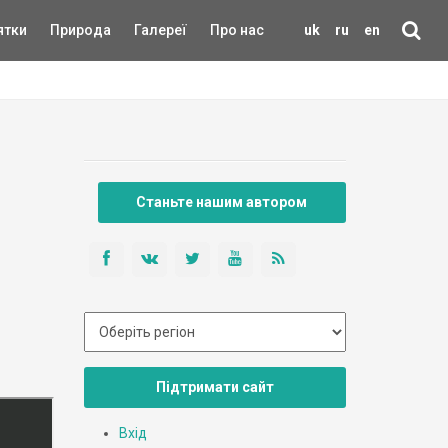
ятки
Природа
Галереї
Про нас
uk
ru
en
Станьте нашим автором
Підтримати сайт
Вхід