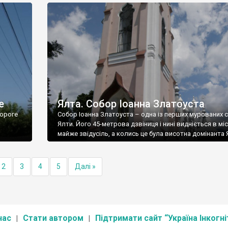
е
Ялта. Собор Іоанна Златоуста
ороге
Собор Іоанна Златоуста – одна із перших мурованих 
Ялти. Його 45-метрова дзвіниця і нині видніється в міс
майже звідусіль, а колись це була висотна домінанта 
2
3
4
5
Далі »
нас
Стати автором
Підтримати сайт “Україна Інкогні