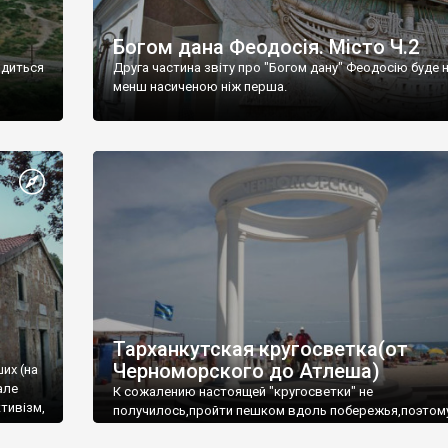
Богом дана Феодосія. Місто Ч.2
одиться
Друга частина звіту про "Богом дану" Феодосію буде 
менш насиченою ніж перша.
Тарханкутская кругосветка(от
Черноморского до Атлеша)
ших (на
але
К сожалению настоящей "кругосветки" не
тивізм,
получилось,пройти пешком вдоль побережья,поэтом
совершали радиальные вылазки из Оленевки.