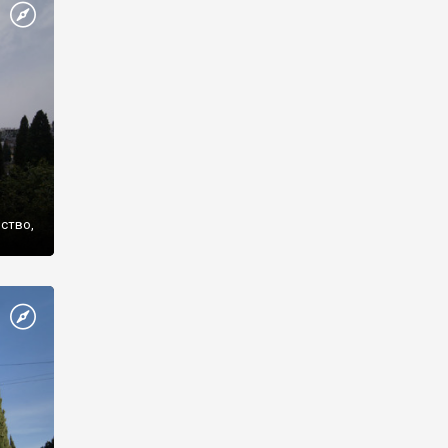
же
нство,