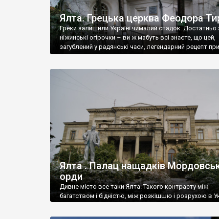
Ялта. Грецька церква Феодора Ти
Греки залишили Україні чималий спадок. Достатньо 
ніжинські огірочки – ви ж мабуть всі знаєте, що цей,
загублений у радянські часи, легендарний рецепт пр
Ніжин греки?
Ялта . Палац нащадків Мордовськ
орди
Дивне місто все таки Ялта. Такого контрасту між
багатством і бідністю, між розкішшю і розрухою в Ук
більше не знайдеш.