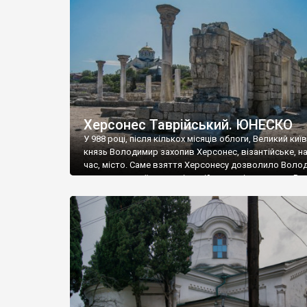
музею «Новгородський музей-заповідник» сотні арт
візантійської доби. Раритети викрадені з фондів об’
культурної спадщини ЮНЕСКО «Херсонеса Таврійсько
Офіційно – на виставку «Золото Візантії», але експер
влада в Україні вважають це лише […]
Херсонес Таврійський. ЮНЕСКО
У 988 році, після кількох місяців облоги, Великий киї
князь Володимир захопив Херсонес, візантійське, на
час, місто. Саме взяття Херсонесу дозволило Воло
диктувати свої умови візантійському імператору Вас
та одружитися з його дочкою Ганною. Цього ж року,
Херсонесі Володимир-язичник, став Василем-
християнином. А потім було Хрещення Русі. На честь
Херсонесу Таврійського названо місто […]