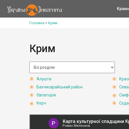
Крам
Головна
>
Крим
Крим
Алушта
Крас
Бахчисарайський район
Сева
Євпаторія
Сімф
Керч
Суда