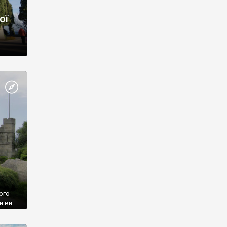
ої
ого
и ви