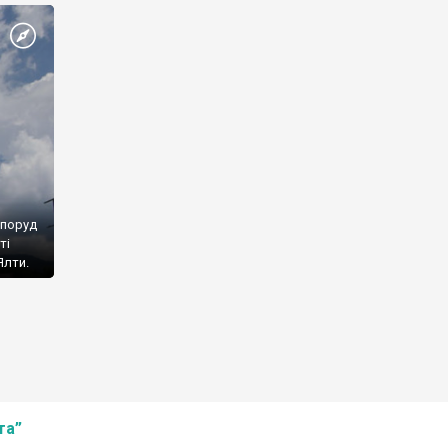
споруд
ті
Ялти.
та”