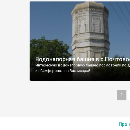
Водонапорная башня в с.Почтово
Интересную водонапорную башню посмотрели по д
из Симферополя в Бахчисарай.
1
Про 