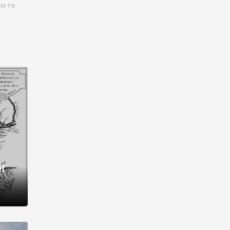
им та
ора і
є
го типу,
ей-
рний
ста:
 райони
від 2
I
і,
рукти,
 котрі