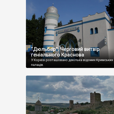
“Дюльбер”. Черговий витвір
геніального Краснова
У Кореїзі розташовано декілька відомих Кримських
палаців.