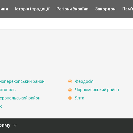
ниця
Історія і традиції
Регіони України
Закордон
Пам'
ноперекопський район
Феодосія
стополь
Чорноморський район
еропольський район
Ялта
к