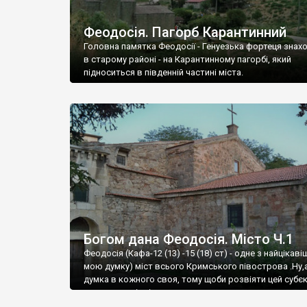
Феодосія. Пагорб Карантинний
Головна памятка Феодосії - Генуезька фортеця знах
в старому районі - на Карантинному пагорбі, який
підноситься в південній частині міста.
Богом дана Феодосія. Місто Ч.1
Феодосія (Кафа-12 (13) -15 (18) ст) - одне з найцікаві
мою думку) міст всього Кримського півострова .Ну,
думка в кожного своя, тому щоби розвіяти цей субєк
запрошую відвідати це