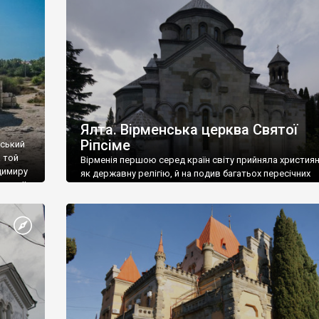
ефактів
називаються «повстяками» (postaki)…” “Вино. Крим
єкту
виробляє відмінне вино і його вдосталь: воно все ду
го».
легке біле і дуже […]
ти та
Ялта. Вірменська церква Святої
Ріпсіме
вський
 той
Вірменія першою серед країн світу прийняла христия
димиру
як державну релігію, й на подив багатьох пересічних
илю ІІ,
українців, які усіх кавказців вважають мусульманами,
 в
вірмени є відданими вірянами Христа