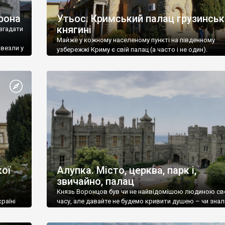
рона
Утьос. Кримський палац грузинськ
княгині
згадати
Майже у кожному населеному пункті на південному
ивезли у
узбережжі Криму є свій палац (а часто і не один).
ої
Алупка. Місто, церква, парк і,
звичайно, палац
Князь Воронцов був чи не найвідомішою людиною св
раїні
часу, але давайте не будемо кривити душею – чи знал
це прізвище до відвідин Алупки? Мабуть все таки ні.