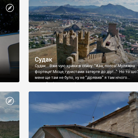
Судак
Судак... Вже чую крики в спину: "Ааа, попса! Муляжна
фортеця! Місце,туристами затерте до дір!..." Но то шо
мене ще там не було, ну не "дірявив" я там нічого...
принаймні до цього літа.