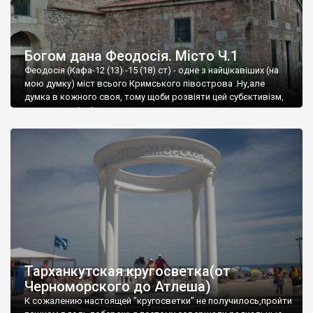
Богом дана Феодосія. Місто Ч.1
Феодосія (Кафа-12 (13) -15 (18) ст) - одне з найцікавіших (на
мою думку) міст всього Кримського півострова .Ну,але
думка в кожного своя, тому щоби розвіяти цей субєктивізм,
запрошую відвідати це
Тарханкутская кругосветка(от
Черноморского до Атлеша)
К сожалению настоящей "кругосветки" не получилось,пройти