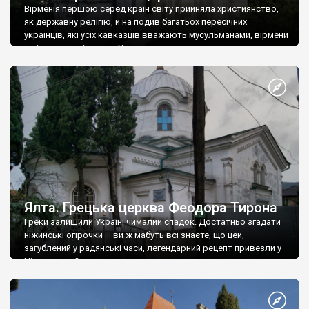
Вірменія першою серед країн світу прийняла християнство,
як державну релігію, й на подив багатьох пересічних
українців, які усіх кавказців вважають мусульманами, вірмени
є відданими вірянами Христа
Ялта. Грецька церква Феодора Тирона
Греки залишили Україні чималий спадок. Достатньо згадати
ніжинські огірочки – ви ж мабуть всі знаєте, що цей,
загублений у радянські часи, легендарний рецепт привезли у
Ніжин греки?