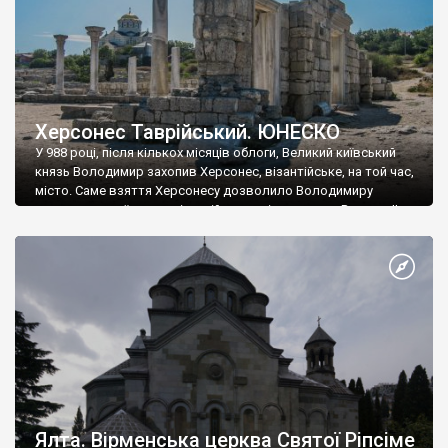
Херсонес Таврійський. ЮНЕСКО
У 988 році, після кількох місяців облоги, Великий київський
князь Володимир захопив Херсонес, візантійське, на той час,
місто. Саме взяття Херсонесу дозволило Володимиру
диктувати свої умови візантійському імператору Василю ІІ, та
одружитися з його дочкою Ганною. Цього ж року, в
Херсонесі Володимир-язичник, став Василем-християнином.
А потім було Хрещення Русі. На честь Херсонесу Таврійського
названо місто […]
Ялта. Вірменська церква Святої Ріпсіме