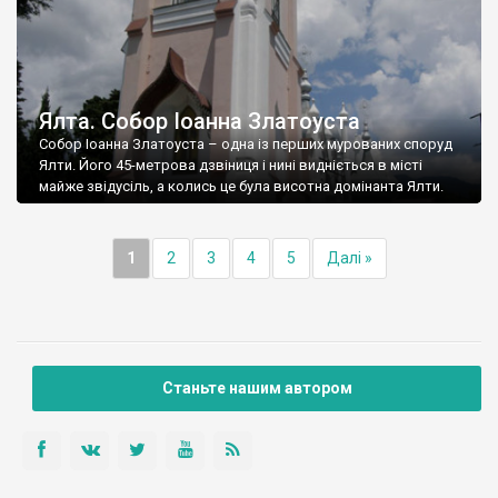
Ялта. Собор Іоанна Златоуста
Собор Іоанна Златоуста – одна із перших мурованих споруд
Ялти. Його 45-метрова дзвіниця і нині видніється в місті
майже звідусіль, а колись це була висотна домінанта Ялти.
1
2
3
4
5
Далі »
Станьте нашим автором