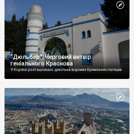
“Дюльбер”. Черговий витвір
геніального Краснова
У Кореїзі розташовано декілька відомих Кримських палаців.