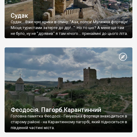
Судак
Судак... Вже чую крики в спину: "Ааа, попса! Муляжна фортеця!
Місце,туристами затерте до дір!..." Но то шо? А мене ще там
не було, ну не "дірявив" я там нічого... принаймні до цього літа.
Феодосія. Пагорб Карантинний
Головна памятка Феодосії - Генуезька фортеця знаходиться в
старому районі - на Карантинному пагорбі, який підноситься в
південній частині міста.