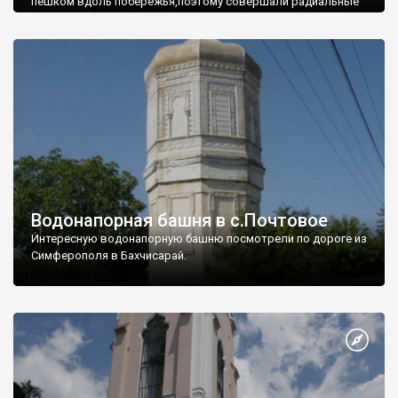
пешком вдоль побережья,поэтому совершали радиальные
вылазки из Оленевки.
Водонапорная башня в с.Почтовое
Интересную водонапорную башню посмотрели по дороге из
Симферополя в Бахчисарай.