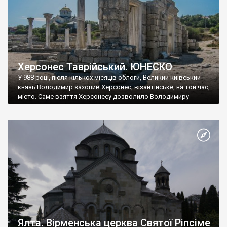
Херсонес Таврійський. ЮНЕСКО
У 988 році, після кількох місяців облоги, Великий київський
князь Володимир захопив Херсонес, візантійське, на той час,
місто. Саме взяття Херсонесу дозволило Володимиру
диктувати свої умови візантійському імператору Василю ІІ, та
одружитися з його дочкою Ганною. Цього ж року, в
Херсонесі Володимир-язичник, став Василем-християнином.
А потім було Хрещення Русі. На честь Херсонесу Таврійського
названо місто […]
Ялта. Вірменська церква Святої Ріпсіме