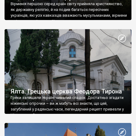
Вірменія першою серед країн світу прийняла християнство,
як державну релігію, й на подив багатьох пересічних
українців, які усіх кавказців вважають мусульманами, вірмени
є відданими вірянами Христа
Ялта. Грецька церква Феодора Тирона
Греки залишили Україні чималий спадок. Достатньо згадати
ніжинські огірочки – ви ж мабуть всі знаєте, що цей,
загублений у радянські часи, легендарний рецепт привезли у
Ніжин греки?