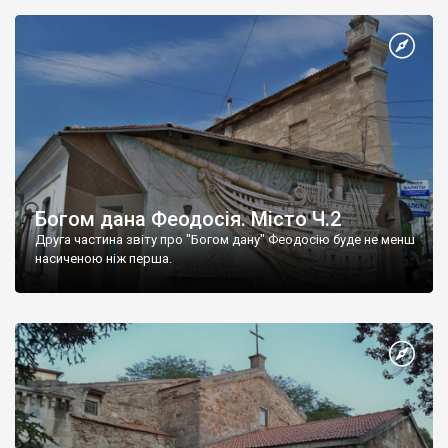
Богом дана Феодосія. Місто Ч.2
Друга частина звіту про "Богом дану" Феодосію буде не менш
насиченою ніж перша.