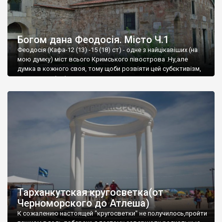
Богом дана Феодосія. Місто Ч.1
Феодосія (Кафа-12 (13) -15 (18) ст) - одне з найцікавіших (на
мою думку) міст всього Кримського півострова .Ну,але
думка в кожного своя, тому щоби розвіяти цей субєктивізм,
запрошую відвідати це
Тарханкутская кругосветка(от
Черноморского до Атлеша)
К сожалению настоящей "кругосветки" не получилось,пройти