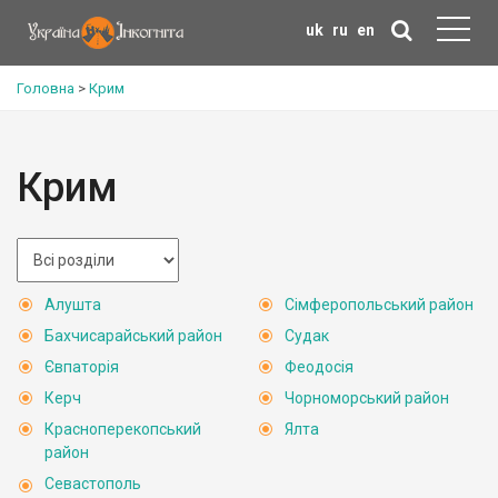
uk
ru
en
Головна
>
Крим
Крим
Алушта
Сімферопольський район
Бахчисарайський район
Судак
Євпаторія
Феодосія
Керч
Чорноморський район
Красноперекопський
Ялта
район
Севастополь