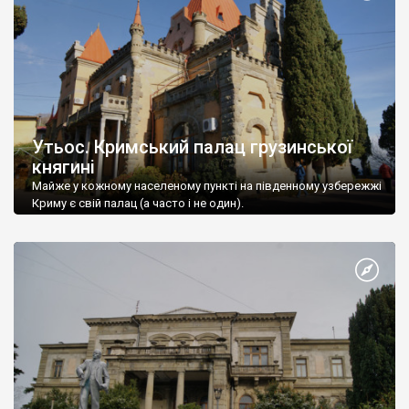
Утьос. Кримський палац грузинської
княгині
Майже у кожному населеному пункті на південному узбережжі
Криму є свій палац (а часто і не один).