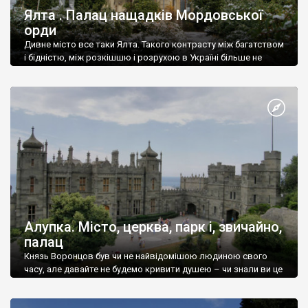
Ялта . Палац нащадків Мордовської
орди
Дивне місто все таки Ялта. Такого контрасту між багатством
і бідністю, між розкішшю і розрухою в Україні більше не
знайдеш.
Алупка. Місто, церква, парк і, звичайно,
палац
Князь Воронцов був чи не найвідомішою людиною свого
часу, але давайте не будемо кривити душею – чи знали ви це
прізвище до відвідин Алупки? Мабуть все таки ні.