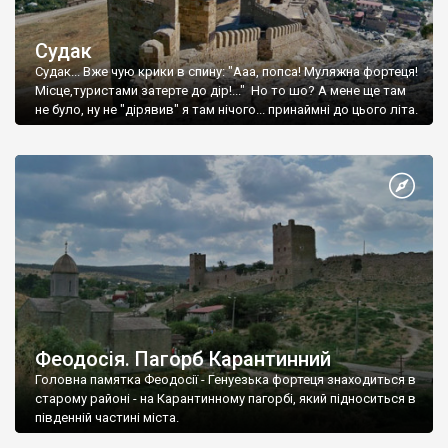
Судак
Судак... Вже чую крики в спину: "Ааа, попса! Муляжна фортеця!
Місце,туристами затерте до дір!..." Но то шо? А мене ще там
не було, ну не "дірявив" я там нічого... принаймні до цього літа.
Феодосія. Пагорб Карантинний
Головна памятка Феодосії - Генуезька фортеця знаходиться в
старому районі - на Карантинному пагорбі, який підноситься в
південній частині міста.