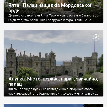
Ялта . Палац нащадків Мордовської
орди
Дивне місто все таки Ялта. Такого контрасту між багатством
і бідністю, між розкішшю і розрухою в Україні більше не
знайдеш.
Алупка. Місто, церква, парк і, звичайно,
палац
Князь Воронцов був чи не найвідомішою людиною свого
часу, але давайте не будемо кривити душею – чи знали ви це
прізвище до відвідин Алупки? Мабуть все таки ні.