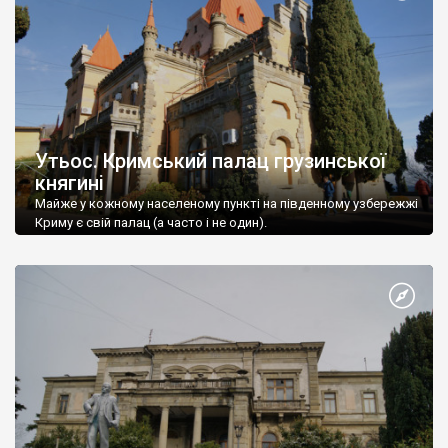
Утьос. Кримський палац грузинської
княгині
Майже у кожному населеному пункті на південному узбережжі
Криму є свій палац (а часто і не один).