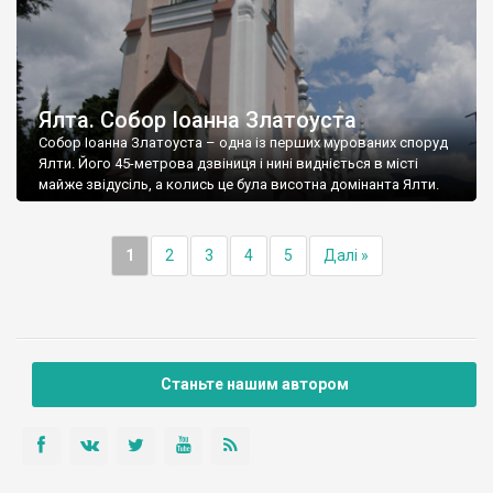
Ялта. Собор Іоанна Златоуста
Собор Іоанна Златоуста – одна із перших мурованих споруд
Ялти. Його 45-метрова дзвіниця і нині видніється в місті
майже звідусіль, а колись це була висотна домінанта Ялти.
1
2
3
4
5
Далі »
Станьте нашим автором