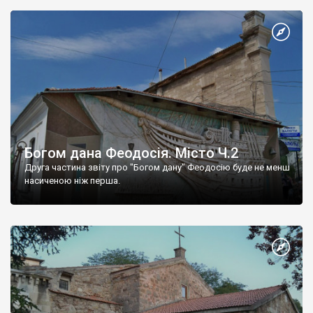
Богом дана Феодосія. Місто Ч.2
Друга частина звіту про "Богом дану" Феодосію буде не менш
насиченою ніж перша.