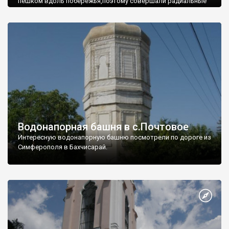
пешком вдоль побережья,поэтому совершали радиальные
вылазки из Оленевки.
Водонапорная башня в с.Почтовое
Интересную водонапорную башню посмотрели по дороге из
Симферополя в Бахчисарай.