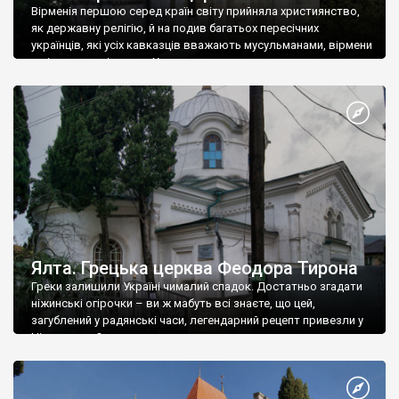
Вірменія першою серед країн світу прийняла християнство,
як державну релігію, й на подив багатьох пересічних
українців, які усіх кавказців вважають мусульманами, вірмени
є відданими вірянами Христа
Ялта. Грецька церква Феодора Тирона
Греки залишили Україні чималий спадок. Достатньо згадати
ніжинські огірочки – ви ж мабуть всі знаєте, що цей,
загублений у радянські часи, легендарний рецепт привезли у
Ніжин греки?