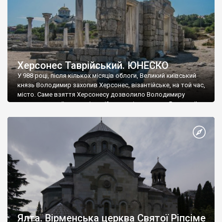
Херсонес Таврійський. ЮНЕСКО
У 988 році, після кількох місяців облоги, Великий київський
князь Володимир захопив Херсонес, візантійське, на той час,
місто. Саме взяття Херсонесу дозволило Володимиру
диктувати свої умови візантійському імператору Василю ІІ, та
одружитися з його дочкою Ганною. Цього ж року, в
Херсонесі Володимир-язичник, став Василем-християнином.
А потім було Хрещення Русі. На честь Херсонесу Таврійського
названо місто […]
Ялта. Вірменська церква Святої Ріпсіме