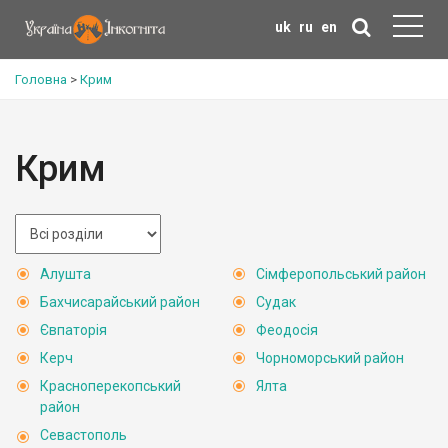
uk
ru
en
Головна
>
Крим
Крим
Алушта
Сімферопольський район
Бахчисарайський район
Судак
Євпаторія
Феодосія
Керч
Чорноморський район
Красноперекопський
Ялта
район
Севастополь