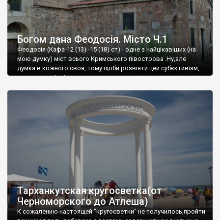
Богом дана Феодосія. Місто Ч.1
Феодосія (Кафа-12 (13) -15 (18) ст) - одне з найцікавіших (на
мою думку) міст всього Кримського півострова .Ну,але
думка в кожного своя, тому щоби розвіяти цей субєктивізм,
запрошую відвідати це
Тарханкутская кругосветка(от
Черноморского до Атлеша)
К сожалению настоящей "кругосветки" не получилось,пройти