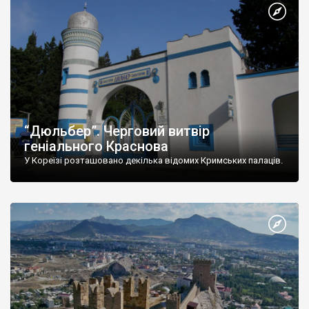
“Дюльбер”. Черговий витвір
геніального Краснова
У Кореїзі розташовано декілька відомих Кримських палаців.