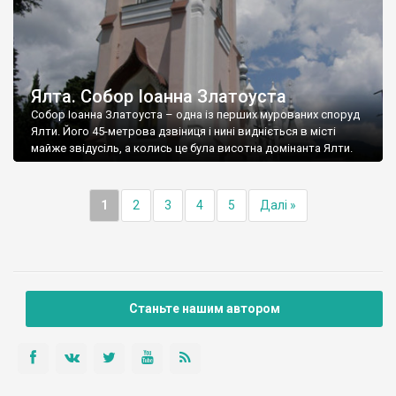
Ялта. Собор Іоанна Златоуста
Собор Іоанна Златоуста – одна із перших мурованих споруд
Ялти. Його 45-метрова дзвіниця і нині видніється в місті
майже звідусіль, а колись це була висотна домінанта Ялти.
1
2
3
4
5
Далі »
Станьте нашим автором