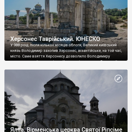
Херсонес Таврійський. ЮНЕСКО
У 988 році, після кількох місяців облоги, Великий київський
князь Володимир захопив Херсонес, візантійське, на той час,
місто. Саме взяття Херсонесу дозволило Володимиру
диктувати свої умови візантійському імператору Василю ІІ, та
одружитися з його дочкою Ганною. Цього ж року, в
Херсонесі Володимир-язичник, став Василем-християнином.
А потім було Хрещення Русі. На честь Херсонесу Таврійського
названо місто […]
Ялта. Вірменська церква Святої Ріпсіме