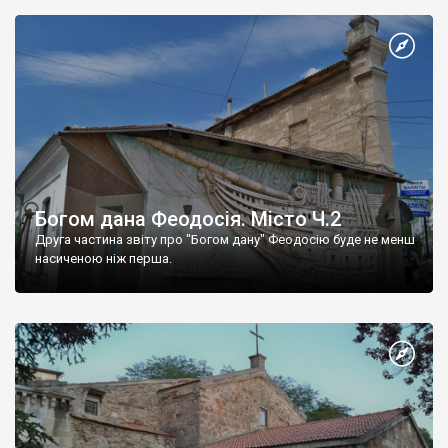
Богом дана Феодосія. Місто Ч.2
Друга частина звіту про "Богом дану" Феодосію буде не менш
насиченою ніж перша.