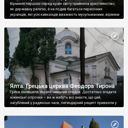
Вірменія першою серед країн світу прийняла християнство,
як державну релігію, й на подив багатьох пересічних
українців, які усіх кавказців вважають мусульманами, вірмени
є відданими вірянами Христа
Ялта. Грецька церква Феодора Тирона
Греки залишили Україні чималий спадок. Достатньо згадати
ніжинські огірочки – ви ж мабуть всі знаєте, що цей,
загублений у радянські часи, легендарний рецепт привезли у
Ніжин греки?