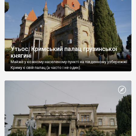
Утьос. Кримський палац грузинської
княгині
Майже у кожному населеному пункті на південному узбережжі
Криму є свій палац (а часто і не один).