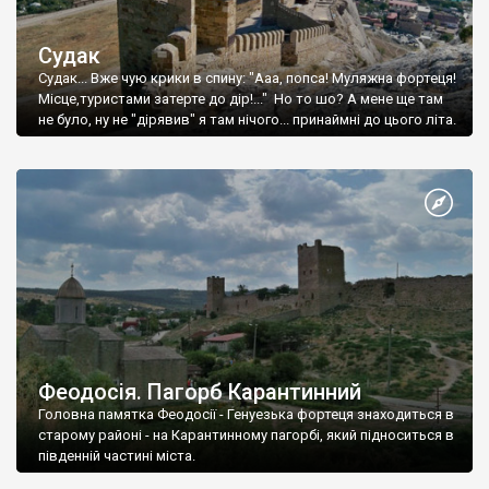
Судак
Судак... Вже чую крики в спину: "Ааа, попса! Муляжна фортеця!
Місце,туристами затерте до дір!..." Но то шо? А мене ще там
не було, ну не "дірявив" я там нічого... принаймні до цього літа.
Феодосія. Пагорб Карантинний
Головна памятка Феодосії - Генуезька фортеця знаходиться в
старому районі - на Карантинному пагорбі, який підноситься в
південній частині міста.