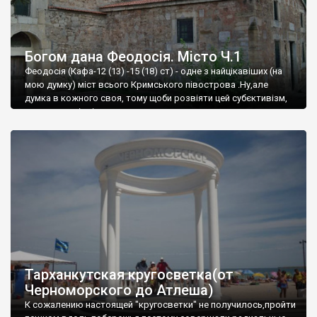
Богом дана Феодосія. Місто Ч.1
Феодосія (Кафа-12 (13) -15 (18) ст) - одне з найцікавіших (на
мою думку) міст всього Кримського півострова .Ну,але
думка в кожного своя, тому щоби розвіяти цей субєктивізм,
запрошую відвідати це
Тарханкутская кругосветка(от
Черноморского до Атлеша)
К сожалению настоящей "кругосветки" не получилось,пройти