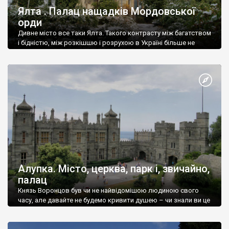
Ялта . Палац нащадків Мордовської
орди
Дивне місто все таки Ялта. Такого контрасту між багатством
і бідністю, між розкішшю і розрухою в Україні більше не
знайдеш.
Алупка. Місто, церква, парк і, звичайно,
палац
Князь Воронцов був чи не найвідомішою людиною свого
часу, але давайте не будемо кривити душею – чи знали ви це
прізвище до відвідин Алупки? Мабуть все таки ні.