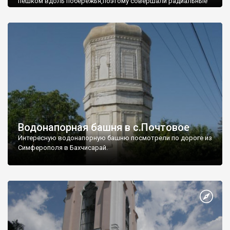
пешком вдоль побережья,поэтому совершали радиальные
вылазки из Оленевки.
Водонапорная башня в с.Почтовое
Интересную водонапорную башню посмотрели по дороге из
Симферополя в Бахчисарай.