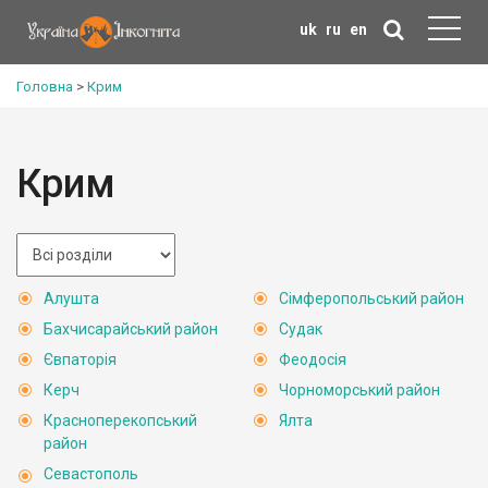
uk
ru
en
Головна
>
Крим
Крим
Алушта
Сімферопольський район
Бахчисарайський район
Судак
Євпаторія
Феодосія
Керч
Чорноморський район
Красноперекопський
Ялта
район
Севастополь