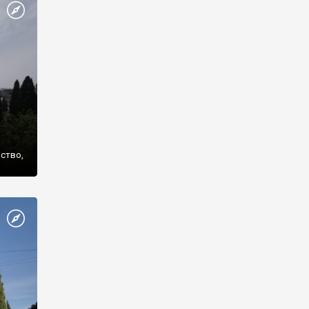
же
нство,