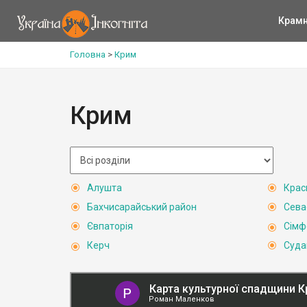
Крам
Головна
>
Крим
Крим
Алушта
Крас
Бахчисарайський район
Сева
Євпаторія
Сімф
Керч
Суда