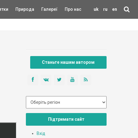
ятки
Природа
Галереї
Про нас
uk
ru
en
Станьте нашим автором
Підтримати сайт
Вхід