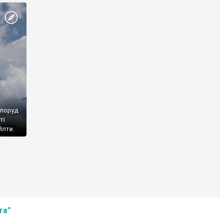
споруд
ті
Ялти.
та”