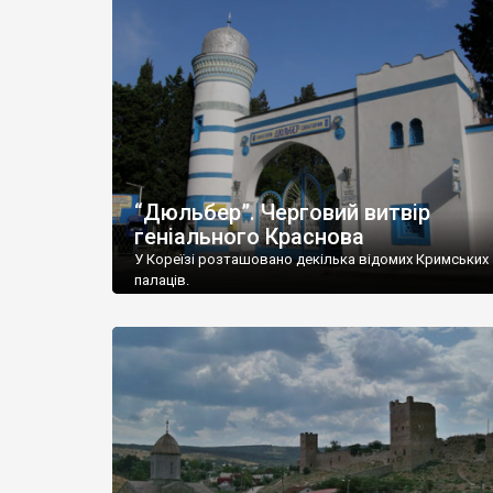
“Дюльбер”. Черговий витвір
геніального Краснова
У Кореїзі розташовано декілька відомих Кримських
палаців.