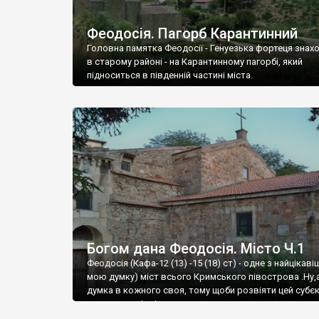
Феодосія. Пагорб Карантинний
Головна памятка Феодосії - Генуезька фортеця знах
в старому районі - на Карантинному пагорбі, який
підноситься в південній частині міста.
Богом дана Феодосія. Місто Ч.1
Феодосія (Кафа-12 (13) -15 (18) ст) - одне з найцікаві
мою думку) міст всього Кримського півострова .Ну,
думка в кожного своя, тому щоби розвіяти цей субєк
запрошую відвідати це