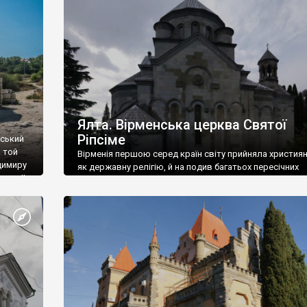
ефактів
називаються «повстяками» (postaki)…” “Вино. Крим
єкту
виробляє відмінне вино і його вдосталь: воно все ду
го».
легке біле і дуже […]
ти та
Ялта. Вірменська церква Святої
Ріпсіме
вський
 той
Вірменія першою серед країн світу прийняла христия
димиру
як державну релігію, й на подив багатьох пересічних
илю ІІ,
українців, які усіх кавказців вважають мусульманами,
 в
вірмени є відданими вірянами Христа