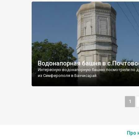
Водонапорная башня в с.Почтово
Интересную водонапорную башню посмотрели по д
из Симферополя в Бахчисарай.
1
Про 