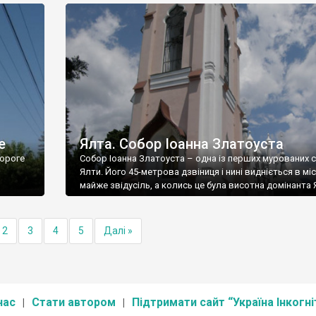
е
Ялта. Собор Іоанна Златоуста
ороге
Собор Іоанна Златоуста – одна із перших мурованих 
Ялти. Його 45-метрова дзвіниця і нині видніється в міс
майже звідусіль, а колись це була висотна домінанта 
2
3
4
5
Далі »
нас
Стати автором
Підтримати сайт “Україна Інкогні