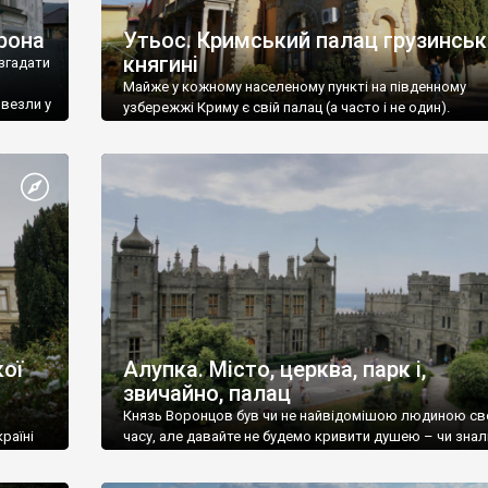
рона
Утьос. Кримський палац грузинськ
княгині
згадати
Майже у кожному населеному пункті на південному
ивезли у
узбережжі Криму є свій палац (а часто і не один).
ої
Алупка. Місто, церква, парк і,
звичайно, палац
Князь Воронцов був чи не найвідомішою людиною св
раїні
часу, але давайте не будемо кривити душею – чи знал
це прізвище до відвідин Алупки? Мабуть все таки ні.