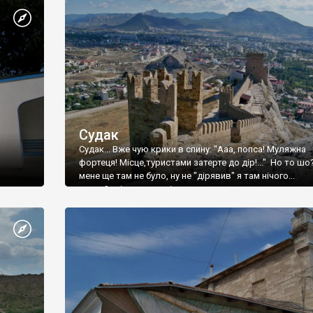
Судак
Судак... Вже чую крики в спину: "Ааа, попса! Муляжна
фортеця! Місце,туристами затерте до дір!..." Но то шо
мене ще там не було, ну не "дірявив" я там нічого...
принаймні до цього літа.