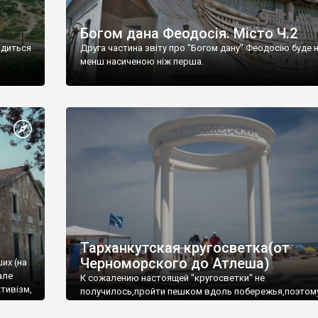
Богом дана Феодосія. Місто Ч.2
одиться
Друга частина звіту про "Богом дану" Феодосію буде 
менш насиченою ніж перша.
Тарханкутская кругосветка(от
Черноморского до Атлеша)
ших (на
але
К сожалению настоящей "кругосветки" не
тивізм,
получилось,пройти пешком вдоль побережья,поэтом
совершали радиальные вылазки из Оленевки.