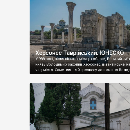
музею «Новгородський музей-заповідник» сотні арт
візантійської доби. Раритети викрадені з фондів об’
культурної спадщини ЮНЕСКО «Херсонеса Таврійсько
Офіційно – на виставку «Золото Візантії», але експер
влада в Україні вважають це лише […]
Херсонес Таврійський. ЮНЕСКО
У 988 році, після кількох місяців облоги, Великий киї
князь Володимир захопив Херсонес, візантійське, на
час, місто. Саме взяття Херсонесу дозволило Воло
диктувати свої умови візантійському імператору Вас
та одружитися з його дочкою Ганною. Цього ж року,
Херсонесі Володимир-язичник, став Василем-
християнином. А потім було Хрещення Русі. На честь
Херсонесу Таврійського названо місто […]