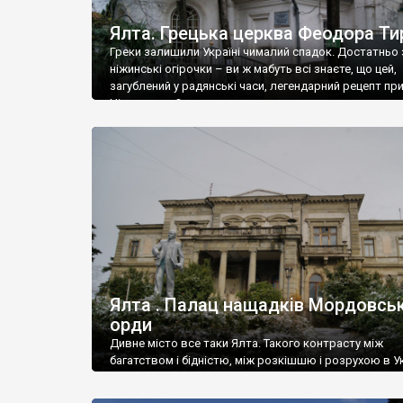
Ялта. Грецька церква Феодора Ти
Греки залишили Україні чималий спадок. Достатньо 
ніжинські огірочки – ви ж мабуть всі знаєте, що цей,
загублений у радянські часи, легендарний рецепт пр
Ніжин греки?
Ялта . Палац нащадків Мордовськ
орди
Дивне місто все таки Ялта. Такого контрасту між
багатством і бідністю, між розкішшю і розрухою в Ук
більше не знайдеш.