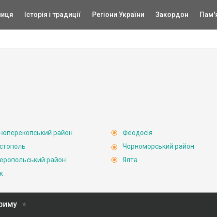
ниця
Історія і традиції
Регіони України
Закордон
Пам'
ноперекопський район
Феодосія
стополь
Чорноморський район
еропольський район
Ялта
к