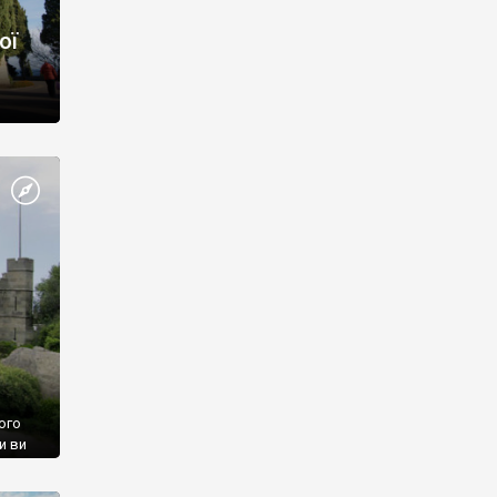
ої
ого
и ви