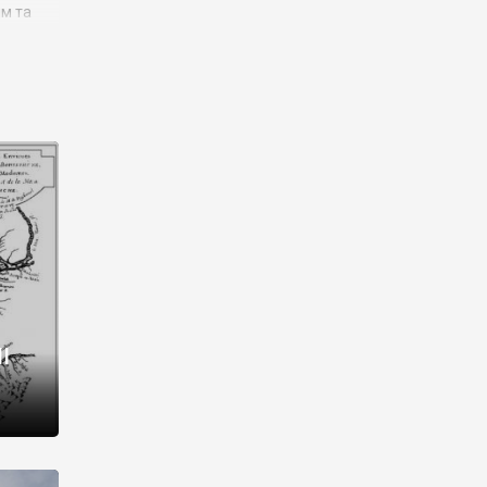
им та
ора і
є
го типу,
ей-
рний
ста:
 райони
від 2
I
і,
рукти,
 котрі