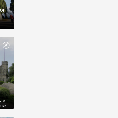
ої
ого
и ви