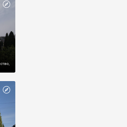
же
нство,