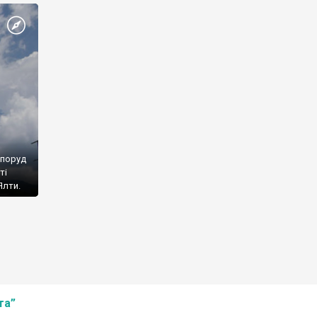
споруд
ті
Ялти.
та”