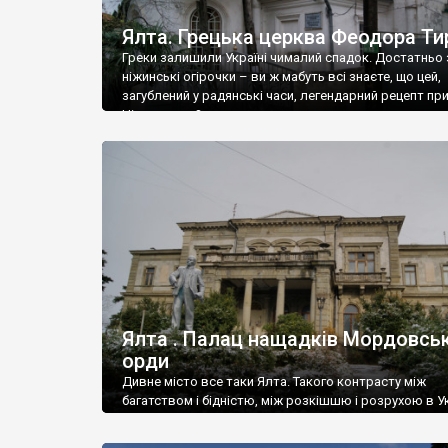
Ялта. Грецька церква Феодора Ти
Греки залишили Україні чималий спадок. Достатньо 
ніжинські огірочки – ви ж мабуть всі знаєте, що цей,
загублений у радянські часи, легендарний рецепт пр
Ніжин греки?
Ялта . Палац нащадків Мордовськ
орди
Дивне місто все таки Ялта. Такого контрасту між
багатством і бідністю, між розкішшю і розрухою в Ук
більше не знайдеш.