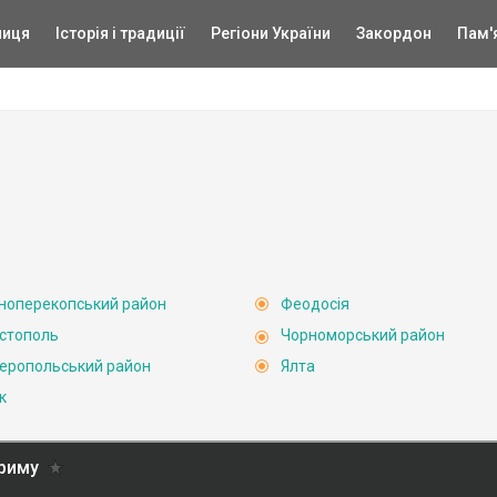
ниця
Історія і традиції
Регіони України
Закордон
Пам'
ноперекопський район
Феодосія
стополь
Чорноморський район
еропольський район
Ялта
к