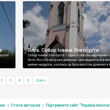
е
Ялта. Собор Іоанна Златоуста
ороге
Собор Іоанна Златоуста – одна із перших мурованих 
Ялти. Його 45-метрова дзвіниця і нині видніється в міс
майже звідусіль, а колись це була висотна домінанта 
2
3
4
5
Далі »
нас
Стати автором
Підтримати сайт “Україна Інкогні