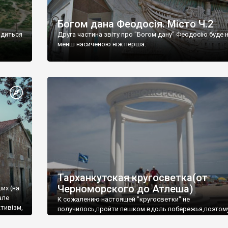
Богом дана Феодосія. Місто Ч.2
одиться
Друга частина звіту про "Богом дану" Феодосію буде 
менш насиченою ніж перша.
Тарханкутская кругосветка(от
Черноморского до Атлеша)
ших (на
але
К сожалению настоящей "кругосветки" не
тивізм,
получилось,пройти пешком вдоль побережья,поэтом
совершали радиальные вылазки из Оленевки.