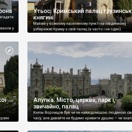
рона
Утьос. Кримський палац грузинськ
княгині
згадати
Майже у кожному населеному пункті на південному
ивезли у
узбережжі Криму є свій палац (а часто і не один).
ої
Алупка. Місто, церква, парк і,
звичайно, палац
Князь Воронцов був чи не найвідомішою людиною св
раїні
часу, але давайте не будемо кривити душею – чи знал
це прізвище до відвідин Алупки? Мабуть все таки ні.