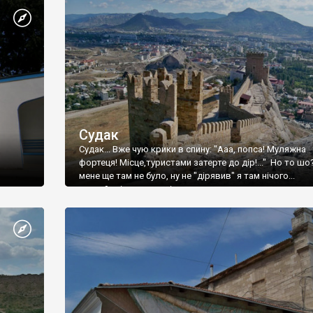
Судак
Судак... Вже чую крики в спину: "Ааа, попса! Муляжна
фортеця! Місце,туристами затерте до дір!..." Но то шо
мене ще там не було, ну не "дірявив" я там нічого...
принаймні до цього літа.