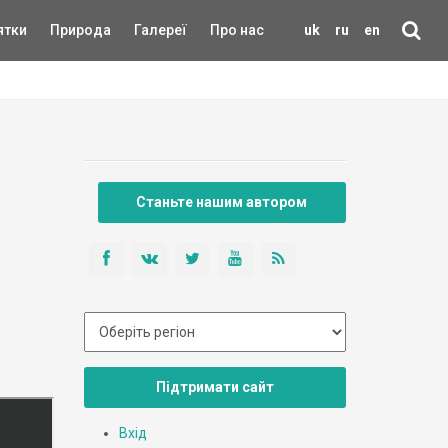
ятки
Природа
Галереї
Про нас
uk
ru
en
Станьте нашим автором
Підтримати сайт
Вхід