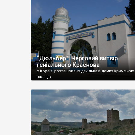
“Дюльбер”. Черговий витвір
геніального Краснова
У Кореїзі розташовано декілька відомих Кримських
палаців.