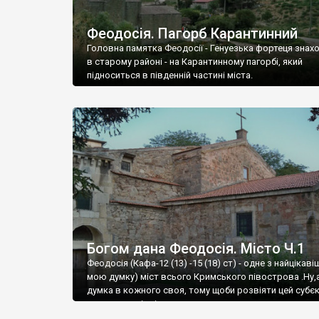
Феодосія. Пагорб Карантинний
Головна памятка Феодосії - Генуезька фортеця знах
в старому районі - на Карантинному пагорбі, який
підноситься в південній частині міста.
Богом дана Феодосія. Місто Ч.1
Феодосія (Кафа-12 (13) -15 (18) ст) - одне з найцікаві
мою думку) міст всього Кримського півострова .Ну,
думка в кожного своя, тому щоби розвіяти цей субєк
запрошую відвідати це