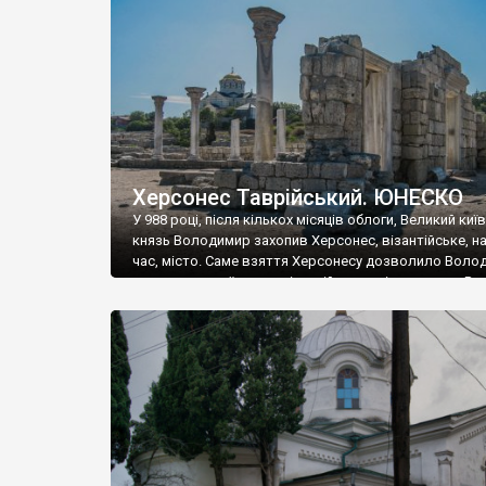
музею «Новгородський музей-заповідник» сотні арт
візантійської доби. Раритети викрадені з фондів об’
культурної спадщини ЮНЕСКО «Херсонеса Таврійсько
Офіційно – на виставку «Золото Візантії», але експер
влада в Україні вважають це лише […]
Херсонес Таврійський. ЮНЕСКО
У 988 році, після кількох місяців облоги, Великий киї
князь Володимир захопив Херсонес, візантійське, на
час, місто. Саме взяття Херсонесу дозволило Воло
диктувати свої умови візантійському імператору Вас
та одружитися з його дочкою Ганною. Цього ж року,
Херсонесі Володимир-язичник, став Василем-
християнином. А потім було Хрещення Русі. На честь
Херсонесу Таврійського названо місто […]