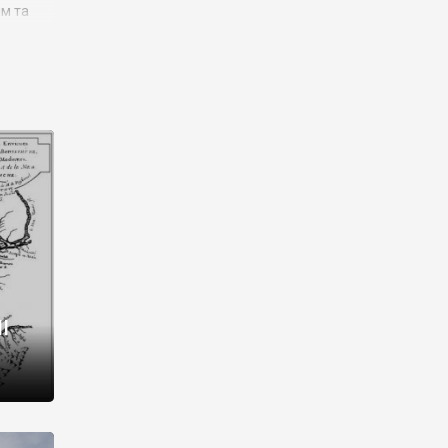
им та
ора і
є
го типу,
ей-
рний
ста:
 райони
від 2
I
і,
рукти,
 котрі