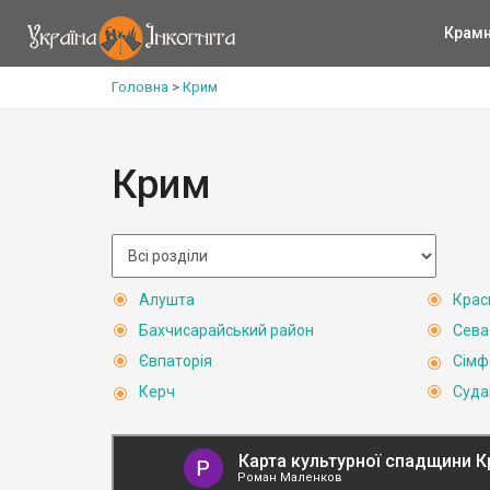
Крам
Головна
>
Крим
Крим
Алушта
Крас
Бахчисарайський район
Сева
Євпаторія
Сімф
Керч
Суда