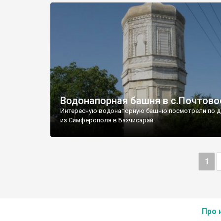
Водонапорная башня в с.Почтово
Интересную водонапорную башню посмотрели по д
из Симферополя в Бахчисарай.
1
Про 