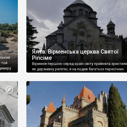
ефактів
називаються «повстяками» (postaki)…” “Вино. Крим
єкту
виробляє відмінне вино і його вдосталь: воно все ду
го».
легке біле і дуже […]
ти та
Ялта. Вірменська церква Святої
Ріпсіме
вський
 той
Вірменія першою серед країн світу прийняла христия
димиру
як державну релігію, й на подив багатьох пересічних
илю ІІ,
українців, які усіх кавказців вважають мусульманами,
 в
вірмени є відданими вірянами Христа