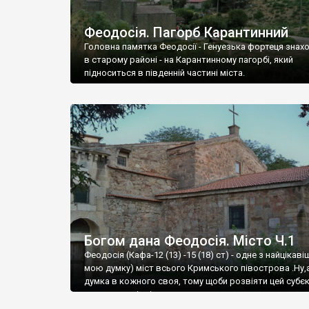
Феодосія. Пагорб Карантинний
Головна памятка Феодосії - Генуезька фортеця знах
в старому районі - на Карантинному пагорбі, який
підноситься в південній частині міста.
Богом дана Феодосія. Місто Ч.1
Феодосія (Кафа-12 (13) -15 (18) ст) - одне з найцікаві
мою думку) міст всього Кримського півострова .Ну,
думка в кожного своя, тому щоби розвіяти цей субєк
запрошую відвідати це