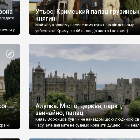
рона
Утьос. Кримський палац грузинськ
княгині
згадати
Майже у кожному населеному пункті на південному
ивезли у
узбережжі Криму є свій палац (а часто і не один).
ої
Алупка. Місто, церква, парк і,
звичайно, палац
Князь Воронцов був чи не найвідомішою людиною св
раїні
часу, але давайте не будемо кривити душею – чи знал
це прізвище до відвідин Алупки? Мабуть все таки ні.