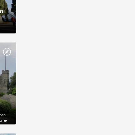
ої
ого
и ви