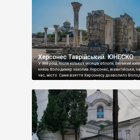
музею «Новгородський музей-заповідник» сотні арт
візантійської доби. Раритети викрадені з фондів об’
культурної спадщини ЮНЕСКО «Херсонеса Таврійсько
Офіційно – на виставку «Золото Візантії», але експер
влада в Україні вважають це лише […]
Херсонес Таврійський. ЮНЕСКО
У 988 році, після кількох місяців облоги, Великий киї
князь Володимир захопив Херсонес, візантійське, на
час, місто. Саме взяття Херсонесу дозволило Воло
диктувати свої умови візантійському імператору Вас
та одружитися з його дочкою Ганною. Цього ж року,
Херсонесі Володимир-язичник, став Василем-
християнином. А потім було Хрещення Русі. На честь
Херсонесу Таврійського названо місто […]