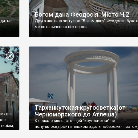
Богом дана Феодосія. Місто Ч.2
одиться
Друга частина звіту про "Богом дану" Феодосію буде 
менш насиченою ніж перша.
Тарханкутская кругосветка(от
Черноморского до Атлеша)
ших (на
але
К сожалению настоящей "кругосветки" не
тивізм,
получилось,пройти пешком вдоль побережья,поэтом
совершали радиальные вылазки из Оленевки.