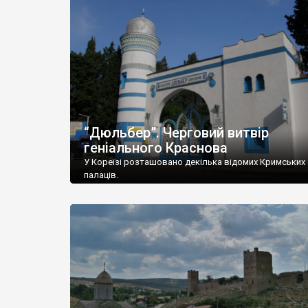
“Дюльбер”. Черговий витвір
геніального Краснова
У Кореїзі розташовано декілька відомих Кримських
палаців.