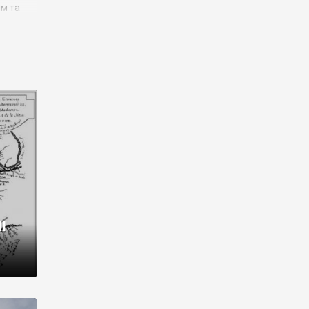
им та
ора і
є
го типу,
ей-
рний
ста:
 райони
від 2
I
і,
рукти,
 котрі