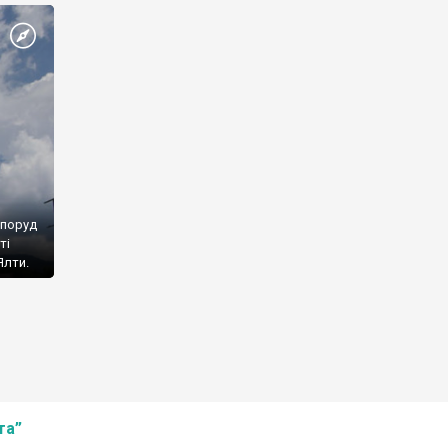
споруд
ті
Ялти.
та”