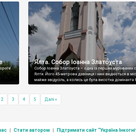
е
Ялта. Собор Іоанна Златоуста
ороге
Собор Іоанна Златоуста – одна із перших мурованих 
Ялти. Його 45-метрова дзвіниця і нині видніється в міс
майже звідусіль, а колись це була висотна домінанта 
2
3
4
5
Далі »
нас
Стати автором
Підтримати сайт “Україна Інкогні