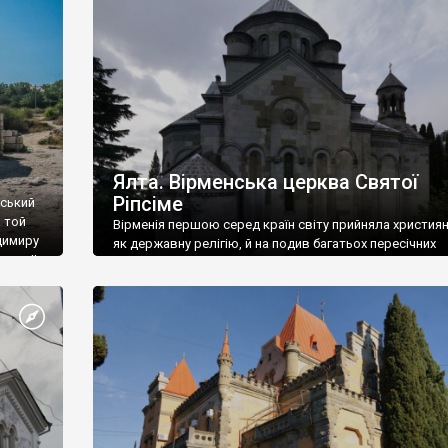
ефактів
називаються «повстяками» (postaki)…” “Вино. Крим
єкту
виробляє відмінне вино і його вдосталь: воно все ду
го».
легке біле і дуже […]
ти та
Ялта. Вірменська церква Святої
Ріпсіме
вський
 той
Вірменія першою серед країн світу прийняла христия
димиру
як державну релігію, й на подив багатьох пересічних
илю ІІ,
українців, які усіх кавказців вважають мусульманами,
 в
вірмени є відданими вірянами Христа