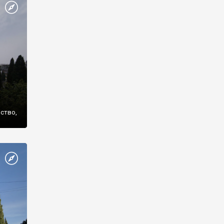
же
нство,