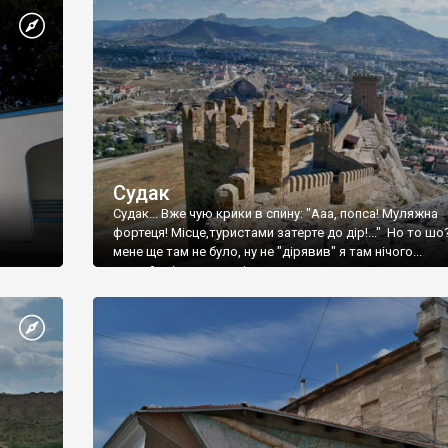
Судак
Судак... Вже чую крики в спину: "Ааа, попса! Муляжна
фортеця! Місце,туристами затерте до дір!..." Но то шо
мене ще там не було, ну не "дірявив" я там нічого...
принаймні до цього літа.