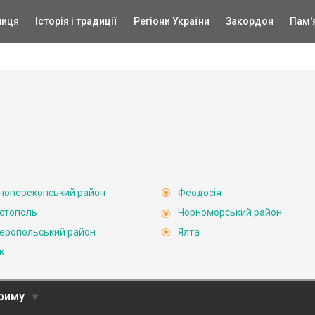
ниця
Історія і традиції
Регіони України
Закордон
Пам'
ноперекопський район
Феодосія
стополь
Чорноморський район
еропольський район
Ялта
к