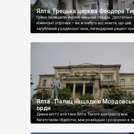
Ялта. Грецька церква Феодора Ти
Греки залишили Україні чималий спадок. Достатньо 
ніжинські огірочки – ви ж мабуть всі знаєте, що цей,
загублений у радянські часи, легендарний рецепт пр
Ніжин греки?
Ялта . Палац нащадків Мордовськ
орди
Дивне місто все таки Ялта. Такого контрасту між
багатством і бідністю, між розкішшю і розрухою в Ук
більше не знайдеш.