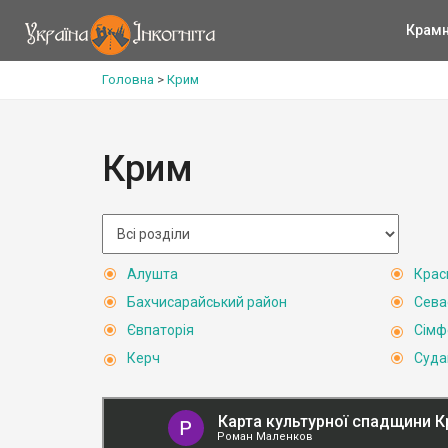
Крам
Головна
>
Крим
Крим
Алушта
Крас
Бахчисарайський район
Сева
Євпаторія
Сімф
Керч
Суда