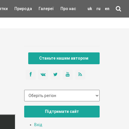
ятки
Природа
Галереї
Про нас
uk
ru
en
Станьте нашим автором
Підтримати сайт
Вхід