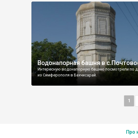
Водонапорная башня в с.Почтово
Интересную водонапорную башню посмотрели по д
из Симферополя в Бахчисарай.
1
Про 