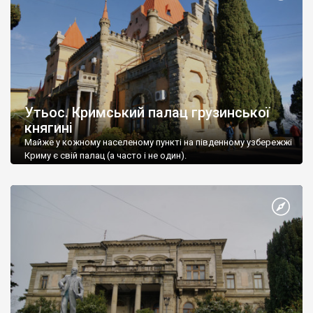
Утьос. Кримський палац грузинської
княгині
Майже у кожному населеному пункті на південному узбережжі
Криму є свій палац (а часто і не один).