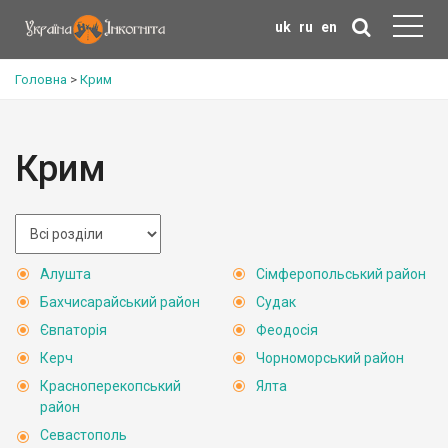
uk
ru
en
Головна
>
Крим
Крим
Алушта
Сімферопольський район
Бахчисарайський район
Судак
Євпаторія
Феодосія
Керч
Чорноморський район
Красноперекопський
Ялта
район
Севастополь