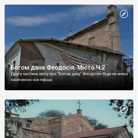
Богом дана Феодосія. Місто Ч.2
Друга частина звіту про "Богом дану" Феодосію буде не менш
насиченою ніж перша.