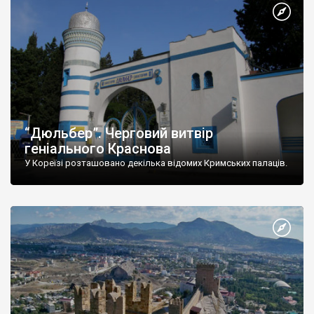
“Дюльбер”. Черговий витвір
геніального Краснова
У Кореїзі розташовано декілька відомих Кримських палаців.