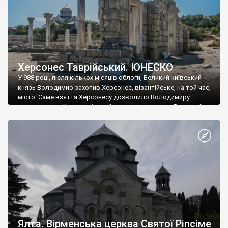
Херсонес Таврійський. ЮНЕСКО
У 988 році, після кількох місяців облоги, Великий київський
князь Володимир захопив Херсонес, візантійське, на той час,
місто. Саме взяття Херсонесу дозволило Володимиру
диктувати свої умови візантійському імператору Василю ІІ, та
одружитися з його дочкою Ганною. Цього ж року, в
Херсонесі Володимир-язичник, став Василем-християнином.
А потім було Хрещення Русі. На честь Херсонесу Таврійського
названо місто […]
Ялта. Вірменська церква Святої Ріпсіме