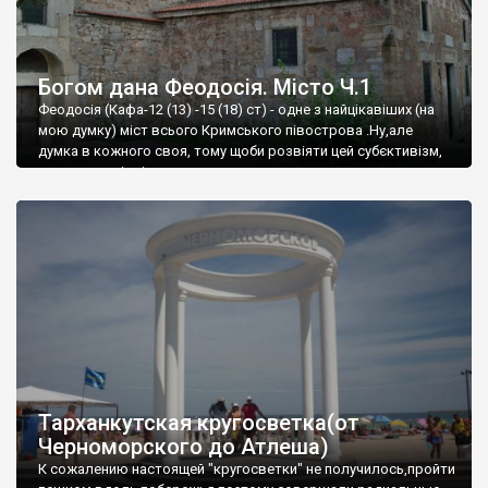
Богом дана Феодосія. Місто Ч.1
Феодосія (Кафа-12 (13) -15 (18) ст) - одне з найцікавіших (на
мою думку) міст всього Кримського півострова .Ну,але
думка в кожного своя, тому щоби розвіяти цей субєктивізм,
запрошую відвідати це
Тарханкутская кругосветка(от
Черноморского до Атлеша)
К сожалению настоящей "кругосветки" не получилось,пройти