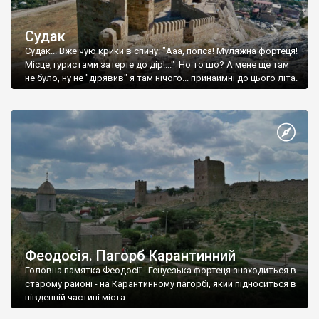
Судак
Судак... Вже чую крики в спину: "Ааа, попса! Муляжна фортеця!
Місце,туристами затерте до дір!..." Но то шо? А мене ще там
не було, ну не "дірявив" я там нічого... принаймні до цього літа.
Феодосія. Пагорб Карантинний
Головна памятка Феодосії - Генуезька фортеця знаходиться в
старому районі - на Карантинному пагорбі, який підноситься в
південній частині міста.