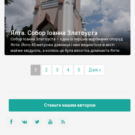
Ялта. Собор Іоанна Златоуста
Собор Іоанна Златоуста – одна із перших мурованих споруд
Ялти. Його 45-метрова дзвіниця і нині видніється в місті
майже звідусіль, а колись це була висотна домінанта Ялти.
1
2
3
4
5
Далі »
Станьте нашим автором