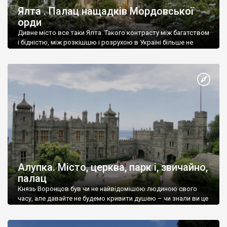
Ялта . Палац нащадків Мордовської
орди
Дивне місто все таки Ялта. Такого контрасту між багатством
і бідністю, між розкішшю і розрухою в Україні більше не
знайдеш.
Алупка. Місто, церква, парк і, звичайно,
палац
Князь Воронцов був чи не найвідомішою людиною свого
часу, але давайте не будемо кривити душею – чи знали ви це
прізвище до відвідин Алупки? Мабуть все таки ні.