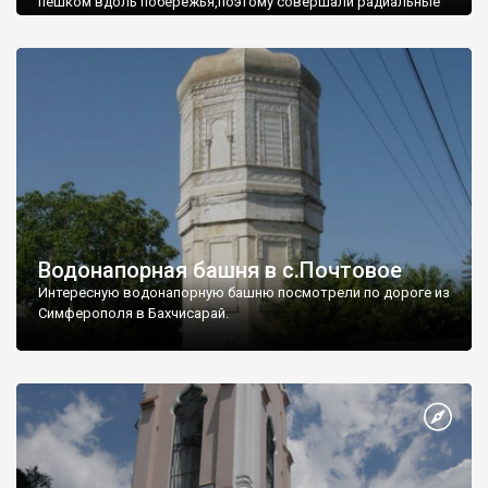
пешком вдоль побережья,поэтому совершали радиальные
вылазки из Оленевки.
Водонапорная башня в с.Почтовое
Интересную водонапорную башню посмотрели по дороге из
Симферополя в Бахчисарай.