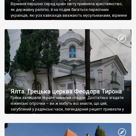
Вірменія першою серед країн світу прийняла християнство,
як державну релігію, й на подив багатьох пересічних
українців, які усіх кавказців вважають мусульманами, вірмени
є відданими вірянами Христа
Ялта. Грецька церква Феодора Тирона
Греки залишили Україні чималий спадок. Достатньо згадати
ніжинські огірочки – ви ж мабуть всі знаєте, що цей,
загублений у радянські часи, легендарний рецепт привезли у
Ніжин греки?