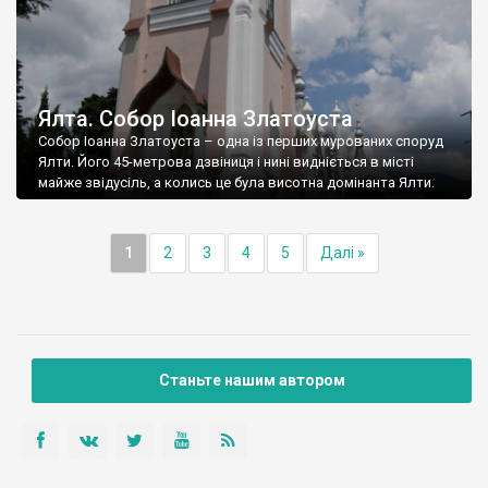
Ялта. Собор Іоанна Златоуста
Собор Іоанна Златоуста – одна із перших мурованих споруд
Ялти. Його 45-метрова дзвіниця і нині видніється в місті
майже звідусіль, а колись це була висотна домінанта Ялти.
1
2
3
4
5
Далі »
Станьте нашим автором