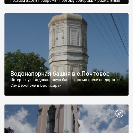
пешком вдоль побережья,поэтому совершали радиальные
вылазки из Оленевки.
Водонапорная башня в с.Почтовое
Интересную водонапорную башню посмотрели по дороге из
Симферополя в Бахчисарай.