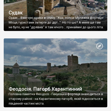
Судак
Судак... Вже чую крики в спину: "Ааа, попса! Муляжна фортеця!
Місце,туристами затерте до дір!..." Но то шо? А мене ще там
не було, ну не "дірявив" я там нічого... принаймні до цього літа.
Феодосія. Пагорб Карантинний
Головна памятка Феодосії - Генуезька фортеця знаходиться в
старому районі - на Карантинному пагорбі, який підноситься в
південній частині міста.