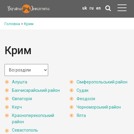
uk
ru
en
Головна
>
Крим
Крим
Алушта
Сімферопольський район
Бахчисарайський район
Судак
Євпаторія
Феодосія
Керч
Чорноморський район
Красноперекопський
Ялта
район
Севастополь