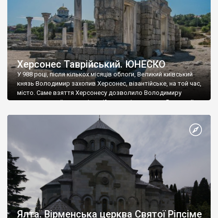
Херсонес Таврійський. ЮНЕСКО
У 988 році, після кількох місяців облоги, Великий київський
князь Володимир захопив Херсонес, візантійське, на той час,
місто. Саме взяття Херсонесу дозволило Володимиру
диктувати свої умови візантійському імператору Василю ІІ, та
одружитися з його дочкою Ганною. Цього ж року, в
Херсонесі Володимир-язичник, став Василем-християнином.
А потім було Хрещення Русі. На честь Херсонесу Таврійського
названо місто […]
Ялта. Вірменська церква Святої Ріпсіме