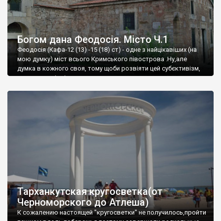
Богом дана Феодосія. Місто Ч.1
Феодосія (Кафа-12 (13) -15 (18) ст) - одне з найцікавіших (на
мою думку) міст всього Кримського півострова .Ну,але
думка в кожного своя, тому щоби розвіяти цей субєктивізм,
запрошую відвідати це
Тарханкутская кругосветка(от
Черноморского до Атлеша)
К сожалению настоящей "кругосветки" не получилось,пройти