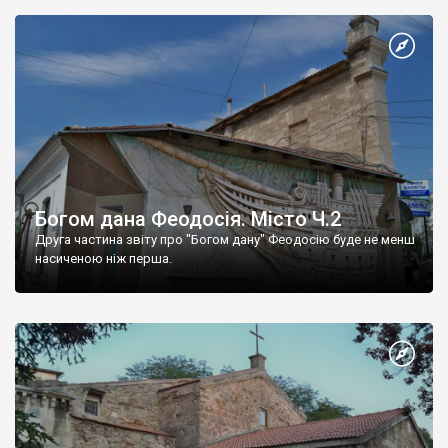
Богом дана Феодосія. Місто Ч.2
Друга частина звіту про "Богом дану" Феодосію буде не менш
насиченою ніж перша.