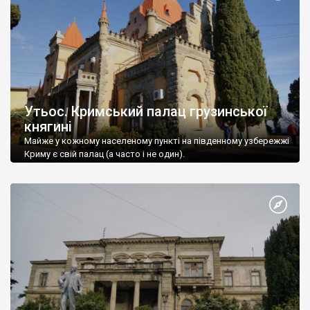
Утьос. Кримський палац грузинської
княгині
Майже у кожному населеному пункті на південному узбережжі
Криму є свій палац (а часто і не один).