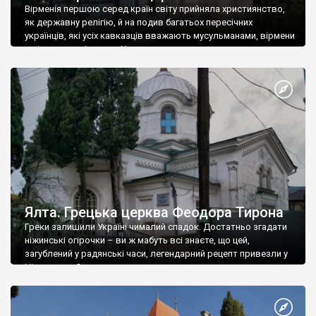
Вірменія першою серед країн світу прийняла християнство,
як державну релігію, й на подив багатьох пересічних
українців, які усіх кавказців вважають мусульманами, вірмени
є відданими вірянами Христа
Ялта. Грецька церква Феодора Тирона
Греки залишили Україні чималий спадок. Достатньо згадати
ніжинські огірочки – ви ж мабуть всі знаєте, що цей,
загублений у радянські часи, легендарний рецепт привезли у
Ніжин греки?