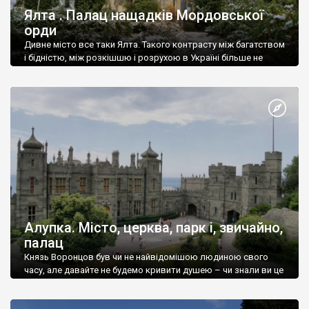
Ялта . Палац нащадків Мордовської
орди
Дивне місто все таки Ялта. Такого контрасту між багатством
і бідністю, між розкішшю і розрухою в Україні більше не
знайдеш.
Алупка. Місто, церква, парк і, звичайно,
палац
Князь Воронцов був чи не найвідомішою людиною свого
часу, але давайте не будемо кривити душею – чи знали ви це
прізвище до відвідин Алупки? Мабуть все таки ні.