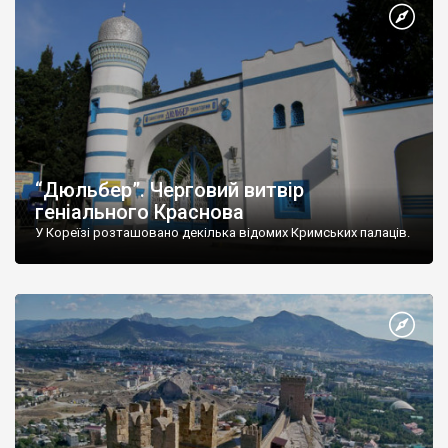
“Дюльбер”. Черговий витвір
геніального Краснова
У Кореїзі розташовано декілька відомих Кримських палаців.