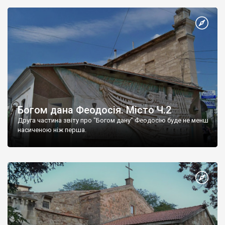
Богом дана Феодосія. Місто Ч.2
Друга частина звіту про "Богом дану" Феодосію буде не менш
насиченою ніж перша.