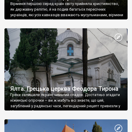
Вірменія першою серед країн світу прийняла християнство,
як державну релігію, й на подив багатьох пересічних
українців, які усіх кавказців вважають мусульманами, вірмени
є відданими вірянами Христа
Ялта. Грецька церква Феодора Тирона
Греки залишили Україні чималий спадок. Достатньо згадати
ніжинські огірочки – ви ж мабуть всі знаєте, що цей,
загублений у радянські часи, легендарний рецепт привезли у
Ніжин греки?