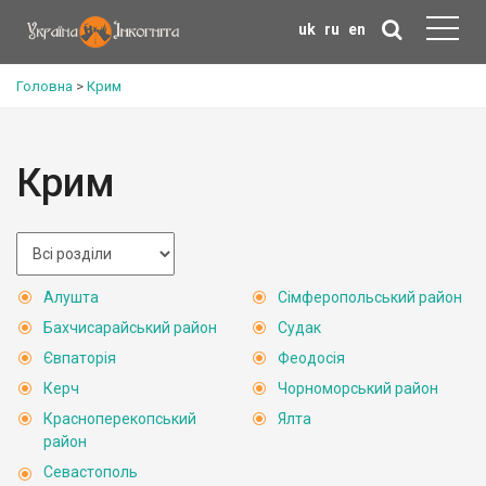
uk
ru
en
Головна
>
Крим
Крим
Алушта
Сімферопольський район
Бахчисарайський район
Судак
Євпаторія
Феодосія
Керч
Чорноморський район
Красноперекопський
Ялта
район
Севастополь