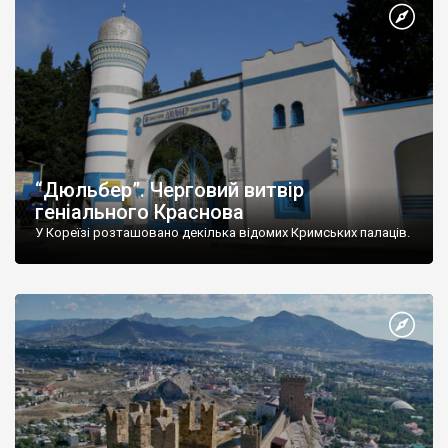
“Дюльбер”. Черговий витвір
геніального Краснова
У Кореїзі розташовано декілька відомих Кримських палаців.