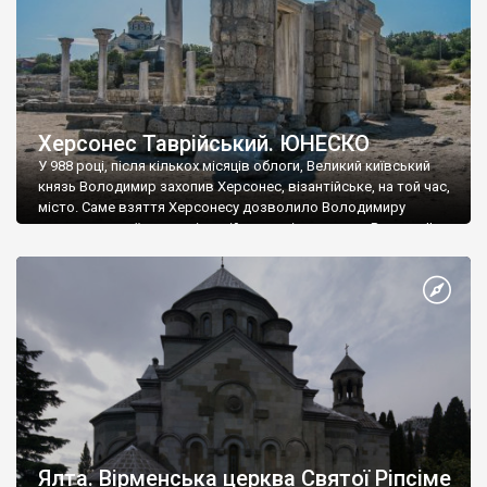
Херсонес Таврійський. ЮНЕСКО
У 988 році, після кількох місяців облоги, Великий київський
князь Володимир захопив Херсонес, візантійське, на той час,
місто. Саме взяття Херсонесу дозволило Володимиру
диктувати свої умови візантійському імператору Василю ІІ, та
одружитися з його дочкою Ганною. Цього ж року, в
Херсонесі Володимир-язичник, став Василем-християнином.
А потім було Хрещення Русі. На честь Херсонесу Таврійського
названо місто […]
Ялта. Вірменська церква Святої Ріпсіме