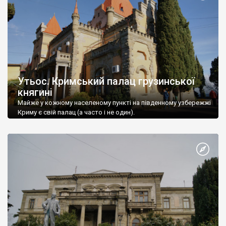
Утьос. Кримський палац грузинської
княгині
Майже у кожному населеному пункті на південному узбережжі
Криму є свій палац (а часто і не один).