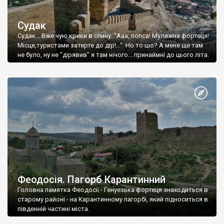
Судак
Судак... Вже чую крики в спину: "Ааа, попса! Муляжна фортеця!
Місце,туристами затерте до дір!..." Но то шо? А мене ще там
не було, ну не "дірявив" я там нічого... принаймні до цього літа.
Феодосія. Пагорб Карантинний
Головна памятка Феодосії - Генуезька фортеця знаходиться в
старому районі - на Карантинному пагорбі, який підноситься в
південній частині міста.