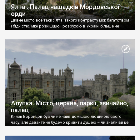
Ялта . Палац нащадків Мордовської
орди
Дивне місто все таки Ялта. Такого контрасту між багатством
і бідністю, між розкішшю і розрухою в Україні більше не
знайдеш.
Алупка. Місто, церква, парк і, звичайно,
палац
Князь Воронцов був чи не найвідомішою людиною свого
часу, але давайте не будемо кривити душею – чи знали ви це
прізвище до відвідин Алупки? Мабуть все таки ні.