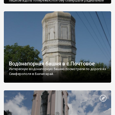
пешком вдоль побережья,поэтому совершали радиальные
вылазки из Оленевки.
Водонапорная башня в с.Почтовое
Интересную водонапорную башню посмотрели по дороге из
Симферополя в Бахчисарай.