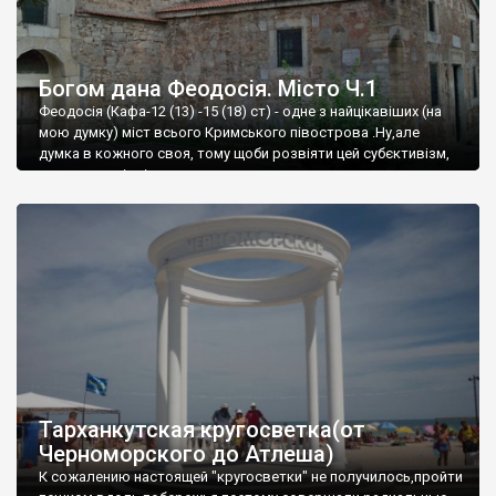
Богом дана Феодосія. Місто Ч.1
Феодосія (Кафа-12 (13) -15 (18) ст) - одне з найцікавіших (на
мою думку) міст всього Кримського півострова .Ну,але
думка в кожного своя, тому щоби розвіяти цей субєктивізм,
запрошую відвідати це
Тарханкутская кругосветка(от
Черноморского до Атлеша)
К сожалению настоящей "кругосветки" не получилось,пройти