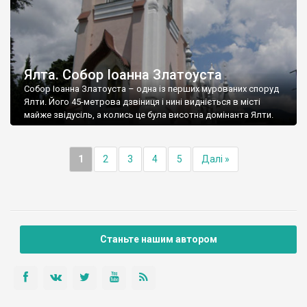
Ялта. Собор Іоанна Златоуста
Собор Іоанна Златоуста – одна із перших мурованих споруд
Ялти. Його 45-метрова дзвіниця і нині видніється в місті
майже звідусіль, а колись це була висотна домінанта Ялти.
1
2
3
4
5
Далі »
Станьте нашим автором