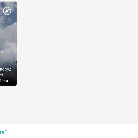
споруд
ті
Ялти.
та”