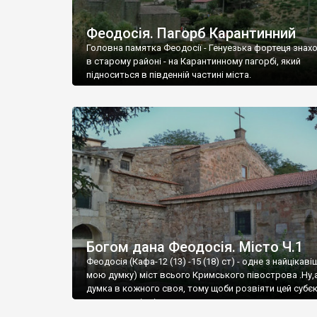
Феодосія. Пагорб Карантинний
Головна памятка Феодосії - Генуезька фортеця знах
в старому районі - на Карантинному пагорбі, який
підноситься в південній частині міста.
Богом дана Феодосія. Місто Ч.1
Феодосія (Кафа-12 (13) -15 (18) ст) - одне з найцікаві
мою думку) міст всього Кримського півострова .Ну,
думка в кожного своя, тому щоби розвіяти цей субєк
запрошую відвідати це