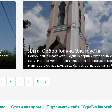
е
Ялта. Собор Іоанна Златоуста
ороге
Собор Іоанна Златоуста – одна із перших мурованих 
Ялти. Його 45-метрова дзвіниця і нині видніється в міс
майже звідусіль, а колись це була висотна домінанта 
2
3
4
5
Далі »
нас
Стати автором
Підтримати сайт “Україна Інкогні