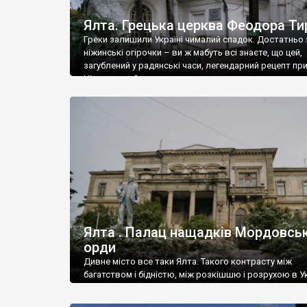
Ялта. Грецька церква Феодора Ти
Греки залишили Україні чималий спадок. Достатньо 
ніжинські огірочки – ви ж мабуть всі знаєте, що цей,
загублений у радянські часи, легендарний рецепт пр
Ніжин греки?
Ялта . Палац нащадків Мордовськ
орди
Дивне місто все таки Ялта. Такого контрасту між
багатством і бідністю, між розкішшю і розрухою в Ук
більше не знайдеш.