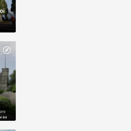
ої
ого
и ви