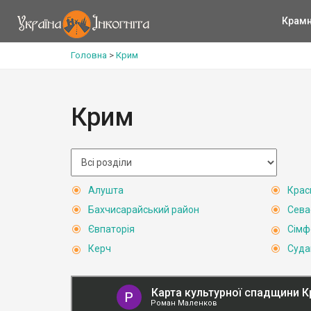
Крам
Головна
>
Крим
Крим
Алушта
Крас
Бахчисарайський район
Сева
Євпаторія
Сімф
Керч
Суда