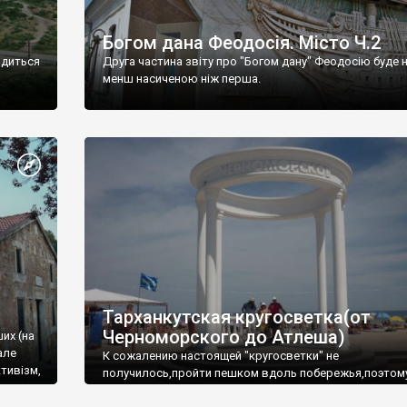
Богом дана Феодосія. Місто Ч.2
одиться
Друга частина звіту про "Богом дану" Феодосію буде 
менш насиченою ніж перша.
Тарханкутская кругосветка(от
Черноморского до Атлеша)
ших (на
але
К сожалению настоящей "кругосветки" не
тивізм,
получилось,пройти пешком вдоль побережья,поэтом
совершали радиальные вылазки из Оленевки.