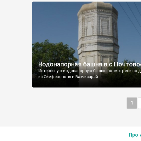
Водонапорная башня в с.Почтово
Интересную водонапорную башню посмотрели по д
из Симферополя в Бахчисарай.
1
Про 