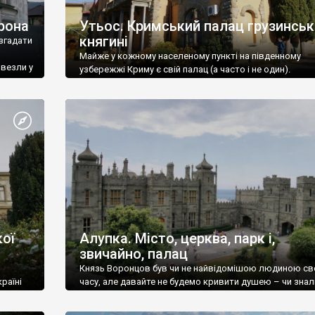
рона
Утьос. Кримський палац грузинськ
княгині
згадати
Майже у кожному населеному пункті на південному
ивезли у
узбережжі Криму є свій палац (а часто і не один).
ої
Алупка. Місто, церква, парк і,
звичайно, палац
Князь Воронцов був чи не найвідомішою людиною св
раїні
часу, але давайте не будемо кривити душею – чи знал
це прізвище до відвідин Алупки? Мабуть все таки ні.