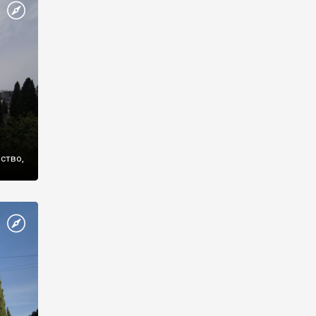
же
нство,