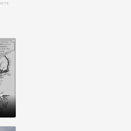
им та
ора і
є
го типу,
ей-
рний
ста:
 райони
від 2
I
і,
рукти,
 котрі