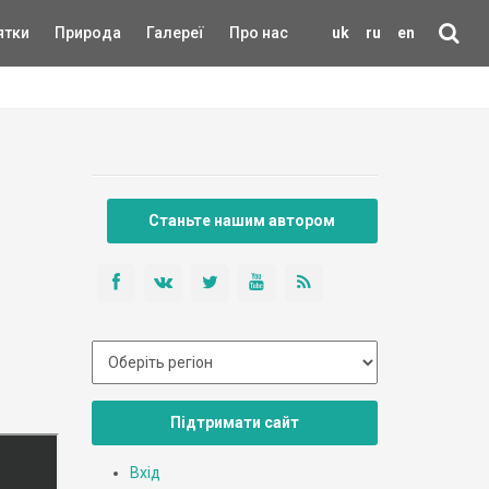
ятки
Природа
Галереї
Про нас
uk
ru
en
Станьте нашим автором
Підтримати сайт
Вхід