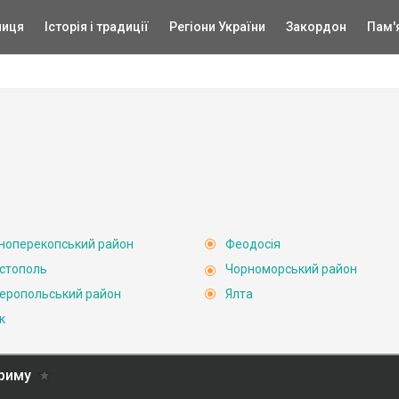
ниця
Історія і традиції
Регіони України
Закордон
Пам'
ноперекопський район
Феодосія
стополь
Чорноморський район
еропольський район
Ялта
к