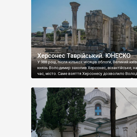
музею «Новгородський музей-заповідник» сотні арт
візантійської доби. Раритети викрадені з фондів об’
культурної спадщини ЮНЕСКО «Херсонеса Таврійсько
Офіційно – на виставку «Золото Візантії», але експер
влада в Україні вважають це лише […]
Херсонес Таврійський. ЮНЕСКО
У 988 році, після кількох місяців облоги, Великий киї
князь Володимир захопив Херсонес, візантійське, на
час, місто. Саме взяття Херсонесу дозволило Воло
диктувати свої умови візантійському імператору Вас
та одружитися з його дочкою Ганною. Цього ж року,
Херсонесі Володимир-язичник, став Василем-
християнином. А потім було Хрещення Русі. На честь
Херсонесу Таврійського названо місто […]