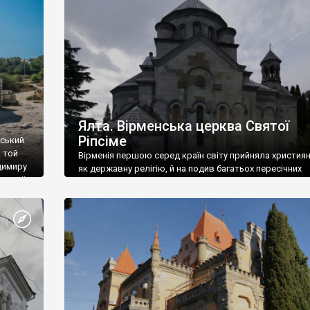
ефактів
називаються «повстяками» (postaki)…” “Вино. Крим
єкту
виробляє відмінне вино і його вдосталь: воно все ду
го».
легке біле і дуже […]
ти та
Ялта. Вірменська церква Святої
Ріпсіме
вський
 той
Вірменія першою серед країн світу прийняла христия
димиру
як державну релігію, й на подив багатьох пересічних
илю ІІ,
українців, які усіх кавказців вважають мусульманами,
 в
вірмени є відданими вірянами Христа