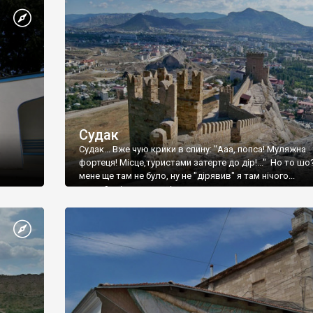
Судак
Судак... Вже чую крики в спину: "Ааа, попса! Муляжна
фортеця! Місце,туристами затерте до дір!..." Но то шо
мене ще там не було, ну не "дірявив" я там нічого...
принаймні до цього літа.