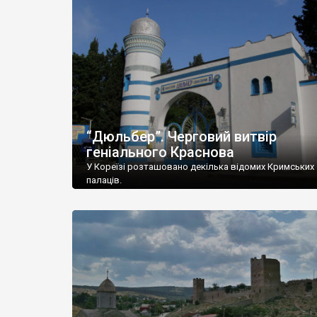
“Дюльбер”. Черговий витвір
геніального Краснова
У Кореїзі розташовано декілька відомих Кримських
палаців.